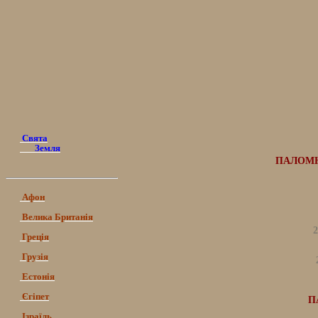
Свята
Земля
ПАЛОМНИ
Афон
Велика Британія
2
Греція
Грузія
Естонія
Єгіпет
П
Ізраїль