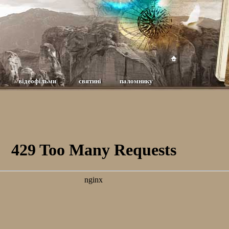
відеофільми
святині
паломнику