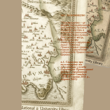
ПРО ПАЛОМНИЦТВО
"Паломництво – це
форма богошанування,
яка реалізує духовну
потребу пастви в
поклонінні святиням,
участі в богослужінні
біля святих місць,
молитовному
спілкуванні з віруючими
інших Помісних
Православних Церков, а
також є виявленням
соборності Православної
Церкви."
п.1. Статуту про
паломництво та
паломницькі служби
Української Православної
Церкви" (прийнятий
Священним Синодом
УПЦ 26 серпня 2011 р.,
журнал №65)