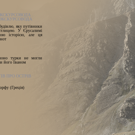
ЕКСКУРСОВОДА .
 ЭКСКУРСОВОДА
будівлю, яку путівники
ітлицею. У Єрусалимі
ною історією, але ця
 нот
ноно турки не могли
ли його Іваном
ІВ ПРО ОСТРІВ
орфу (Греція)