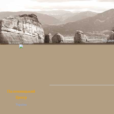
поїздки
на головну сторінку
Паломницький
Центр
Україна