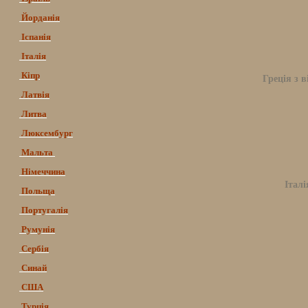
Йорданія
Іспанія
Італія
Кіпр
Греція з в
Латвія
Литва
Люксембург
Мальта
Німеччина
Італі
Польща
Португалія
Румунія
Сербія
Синай
США
Турція