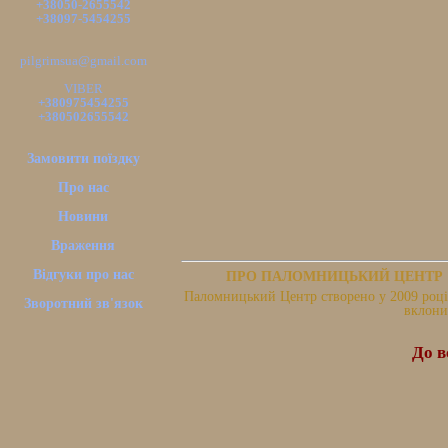
+38050-2655542
+38097-5454255
pilgrimsua@gmail.com
VIBER
+380975454255
+380502655542
Замовити поїздку
Про нас
Новини
Враження
Відгуки про нас
ПРО ПАЛОМНИЦЬКИЙ ЦЕНТР
Паломницький Центр створено у 2009 році.
Зворотний зв'язок
вклони
До в