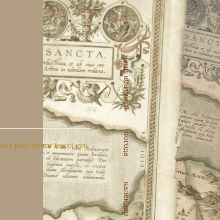
наші контакти
погода
 у різні уточки Земної кулі,
календар