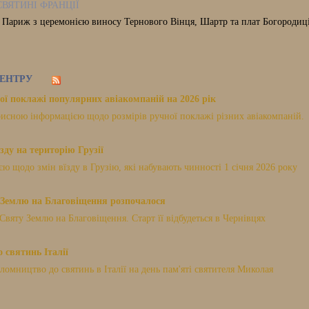
СВЯТИНІ ФРАНЦІЇ
, Париж з церемонією виносу Тернового Вінця, Шартр та плат Богородиці,
ЕНТРУ
ої поклажі популярних авіакомпаній на 2026 рік
исною інформацією щодо розмірів ручної поклажі різних авіакомпаній.
зду на територію Грузії
 щодо змін вїзду в Грузію, які набувають чинності 1 січня 2026 року
Землю на Благовіщення розпочалося
Святу Землю на Благовіщення. Старт її відбудеться в Чернівцях
 святинь Італії
мництво до святинь в Італії на день пам'яті святителя Миколая