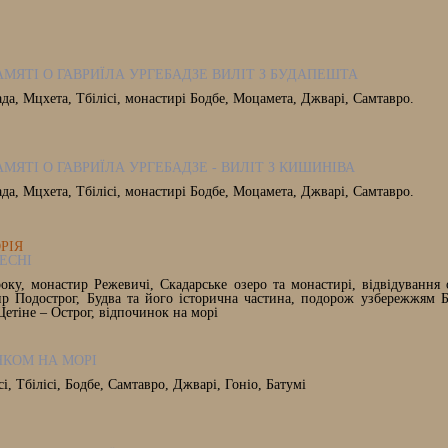
АМЯТІ О ГАВРИЇЛА УРГЕБАДЗЕ ВИЛІТ З БУДАПЕШТА
ада, Мцхета, Тбілісі, монастирі Бодбе, Моцамета, Джварі, Самтавро.
АМЯТІ О ГАВРИЇЛА УРГЕБАДЗЕ - ВИЛІТ З КИШИНІВА
ада, Мцхета, Тбілісі, монастирі Бодбе, Моцамета, Джварі, Самтавро.
ОРІЯ
ЕСНІ
оку, монастир Режевичі, Скадарське озеро та монастирі, відвідування 
ир Подострог, Будва та його історична частина, подорож узбережжям Б
Цетіне – Острог, відпочинок на морі
НКОМ НА МОРІ
сі, Тбілісі, Бодбе, Самтавро, Джварі, Гоніо, Батумі