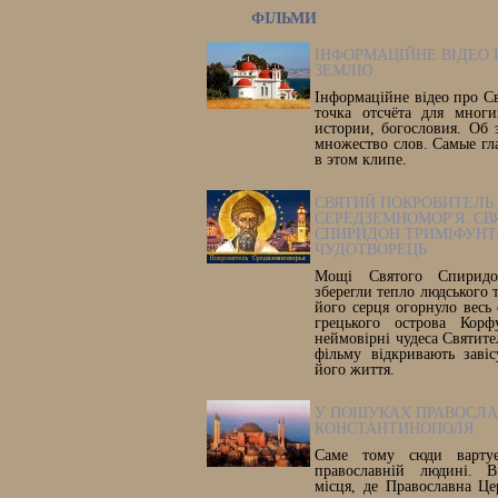
ФІЛЬМИ
ІНФОРМАЦІЙНЕ ВІДЕО 
ЗЕМЛЮ
Інформаційне відео про С
точка отсчёта для многи
истории, богословия. Об 
множество слов. Самые гл
в этом клипе.
СВЯТИЙ ПОКРОВИТЕЛЬ
СЕРЕДЗЕМНОМОР'Я. СВ
СПИРИДОН ТРИМІФУНТ
ЧУДОТВОРЕЦЬ
Мощі Святого Спиридон
зберегли тепло людського т
його серця огорнуло весь 
грецького острова Корф
неймовірні чудеса Святите
фільму відкривають заві
його життя.
У ПОШУКАХ ПРАВОСЛ
КОНСТАНТИНОПОЛЯ
Саме тому сюди вартує
православній людині. В
місця, де Православна Ц