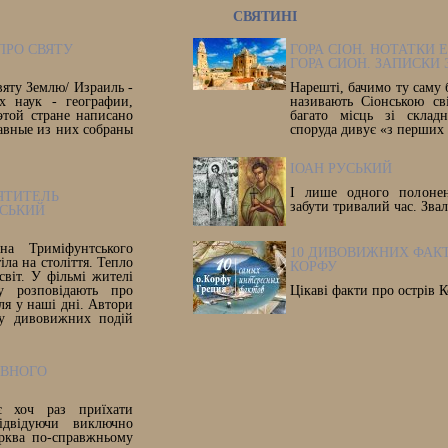
СВЯТИНІ
ПРО СВЯТУ
ГОРА СІОН. НОТАТКИ 
ГОРА СИОН. ЗАПИСКИ
вяту Землю/ Израиль -
Нарешті, бачимо ту саму 
х наук - географии,
називають Сіонською св
этой стране написано
багато місць зі склад
авные из них собраны
споруда дивує «з перших
ІОАН РУСЬКИЙ
І лише одного полоне
ЯТИТЕЛЬ
забути тривалий час. Зва
СЬКИЙ
а Триміфунтського
10 ДИВОВИЖНИХ ФАКТ
іла на століття. Тепло
КОРФУ
світ. У фільмі жителі
у розповідають про
Цікаві факти про острів К
ля у наші дні. Автори
су дивовижних подій
АВНОГО
 хоч раз приїхати
ідвідуючи виключно
ерква по-справжньому