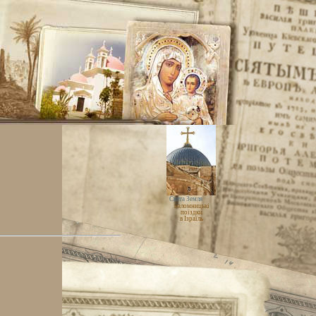
Свята Земля
паломницькі
поїздки
в Ізраїль