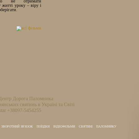
мо не отримати
житті уроку – віру і
оберігати.
Центр Дорога Паломника
иянських святинь в Україні та Світі
tar +38097-5454255
ЗВОРОТНИЙ ЗВ'ЯЗОК
ПОЇЗДКИ
ВІДЕОФІЛЬМИ
СВЯТИНІ
ПАЛОМНИКУ