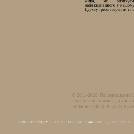
жива, ми ризикує
найважливішого у нашому 
Церкву треба зберігати та 
© 2011-2026, Паломницький 
- організація поїздок до христ
Vodafon +38050-2655542 Kyivs
ЗАМОВИТИ ПОЇЗДКУ
ПРО НАС
НОВИНИ
ВРАЖЕННЯ
ВІДГУКИ ПРО НАС