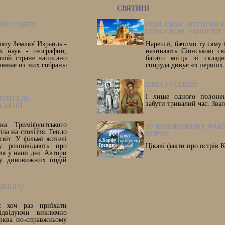
СВЯТИНІ
ПРО СВЯТУ
ГОРА СІОН. НОТАТКИ 
ГОРА СИОН. ЗАПИСКИ
вяту Землю/ Израиль -
Нарешті, бачимо ту саму 
х наук - географии,
називають Сіонською св
этой стране написано
багато місць зі склад
авные из них собраны
споруда дивує «з перших
ІОАН РУСЬКИЙ
І лише одного полоне
ЯТИТЕЛЬ
забути тривалий час. Зва
СЬКИЙ
а Триміфунтського
10 ДИВОВИЖНИХ ФАКТ
іла на століття. Тепло
КОРФУ
світ. У фільмі жителі
у розповідають про
Цікаві факти про острів К
ля у наші дні. Автори
су дивовижних подій
АВНОГО
 хоч раз приїхати
ідвідуючи виключно
ерква по-справжньому