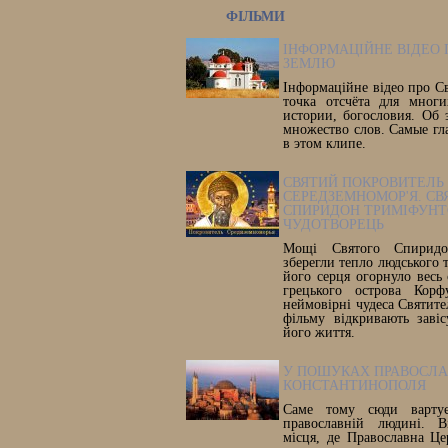
ФІЛЬМИ
ІНФОРМАЦІЙНЕ ВІДЕО 
ЗЕМЛЮ
Інформаційне відео про С
точка отсчёта для многи
истории, богословия. Об 
множество слов. Самые гл
в этом клипе.
СВЯТИЙ ПОКРОВИТЕЛЬ
СЕРЕДЗЕМНОМОР'Я. СВ
СПИРИДОН ТРИМІФУНТ
ЧУДОТВОРЕЦЬ
Мощі Святого Спиридон
зберегли тепло людського т
його серця огорнуло весь 
грецького острова Корф
неймовірні чудеса Святите
фільму відкривають заві
його життя.
У ПОШУКАХ ПРАВОСЛ
КОНСТАНТИНОПОЛЯ
Саме тому сюди вартує
православній людині. В
місця, де Православна Ц