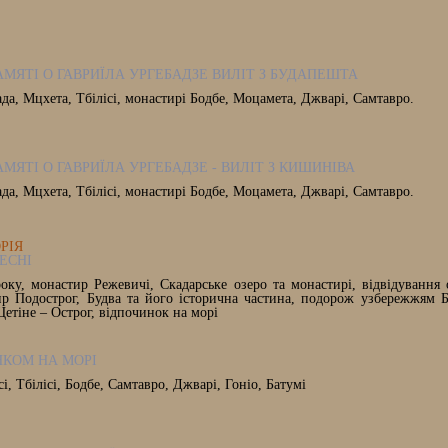
АМЯТІ О ГАВРИЇЛА УРГЕБАДЗЕ ВИЛІТ З БУДАПЕШТА
ада, Мцхета, Тбілісі, монастирі Бодбе, Моцамета, Джварі, Самтавро.
АМЯТІ О ГАВРИЇЛА УРГЕБАДЗЕ - ВИЛІТ З КИШИНІВА
ада, Мцхета, Тбілісі, монастирі Бодбе, Моцамета, Джварі, Самтавро.
ОРІЯ
ЕСНІ
оку, монастир Режевичі, Скадарське озеро та монастирі, відвідування 
ир Подострог, Будва та його історична частина, подорож узбережжям Б
Цетіне – Острог, відпочинок на морі
НКОМ НА МОРІ
сі, Тбілісі, Бодбе, Самтавро, Джварі, Гоніо, Батумі