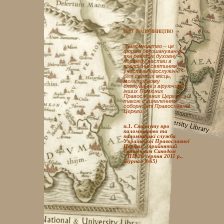
ПРО ПАЛОМНИЦТВО
"Паломництво – це
форма богошанування,
яка реалізує духовну
потребу пастви в
поклонінні святиням,
участі в богослужінні
біля святих місць,
молитовному
спілкуванні з віруючими
інших Помісних
Православних Церков, а
також є виявленням
соборності Православної
Церкви."
п.1. Статуту про
паломництво та
паломницькі служби
Української Православної
Церкви" (прийнятий
Священним Синодом
УПЦ 26 серпня 2011 р.,
журнал №65)