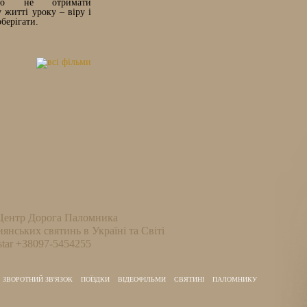
мо не отримати
житті уроку – віру і
оберігати.
Центр Дорога Паломника
иянських святинь в Україні та Світі
tar +38097-5454255
ЗВОРОТНИЙ ЗВ'ЯЗОК
ПОЇЗДКИ
ВІДЕОФІЛЬМИ
СВЯТИНІ
ПАЛОМНИКУ