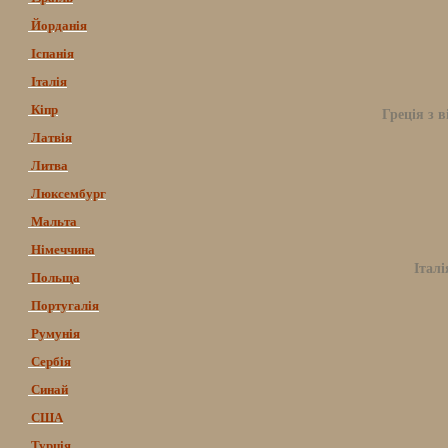
Йорданія
Іспанія
Італія
Кіпр
Греція з в
Латвія
Литва
Люксембург
Мальта
Німеччина
Італі
Польща
Португалія
Румунія
Сербія
Синай
США
Турція