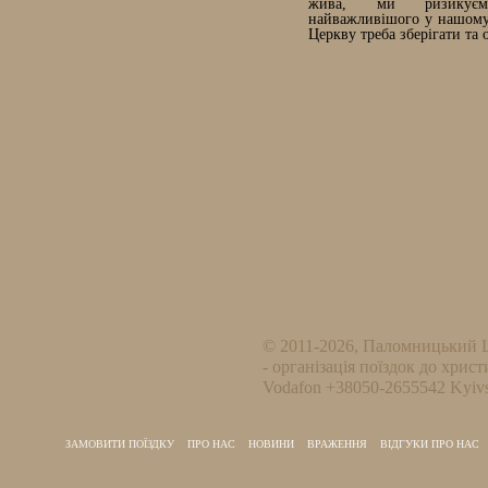
жива, ми ризикує
найважливішого у нашому 
Церкву треба зберігати та 
© 2011-2026, Паломницький 
- організація поїздок до христ
Vodafon +38050-2655542 Kyivs
ЗАМОВИТИ ПОЇЗДКУ
ПРО НАС
НОВИНИ
ВРАЖЕННЯ
ВІДГУКИ ПРО НАС