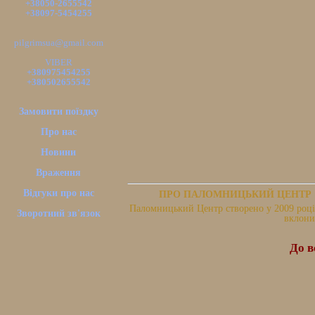
+38050-2655542
+38097-5454255
pilgrimsua@gmail.com
VIBER
+380975454255
+380502655542
Замовити поїздку
Про нас
Новини
Враження
Відгуки про нас
ПРО ПАЛОМНИЦЬКИЙ ЦЕНТР
Паломницький Центр створено у 2009 році.
Зворотний зв'язок
вклони
До в