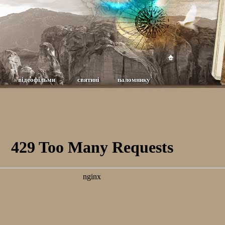
відеофільми
святині
паломнику