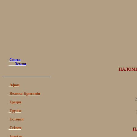
Свята
Земля
ПАЛОМНИ
Афон
Велика Британія
2
Греція
Грузія
Естонія
Єгіпет
П
Ізраїль