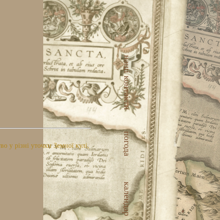
наші контакти
погода
 у різні уточки Земної кулі,
календар