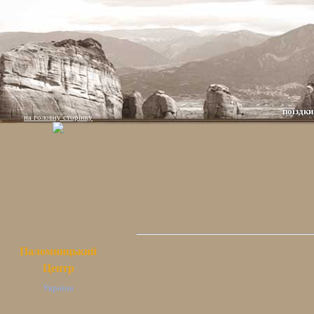
поїздки
на головну сторінку
Паломницький
Центр
Україна