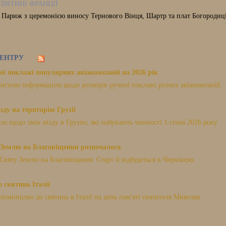
СВЯТИНІ ФРАНЦІЇ
, Париж з церемонією виносу Тернового Вінця, Шартр та плат Богородиці,
ЕНТРУ
ої поклажі популярних авіакомпаній на 2026 рік
исною інформацією щодо розмірів ручної поклажі різних авіакомпаній.
зду на територію Грузії
 щодо змін вїзду в Грузію, які набувають чинності 1 січня 2026 року
Землю на Благовіщення розпочалося
Святу Землю на Благовіщення. Старт її відбудеться в Чернівцях
 святинь Італії
мництво до святинь в Італії на день пам'яті святителя Миколая