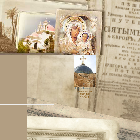
Свята Земля
паломницькі
поїздки
в Ізраїль