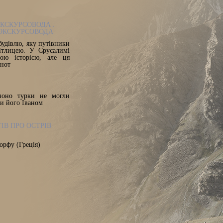
ЕКСКУРСОВОДА .
 ЭКСКУРСОВОДА
будівлю, яку путівники
ітлицею. У Єрусалимі
ною історією, але ця
 нот
ноно турки не могли
ли його Іваном
ІВ ПРО ОСТРІВ
орфу (Греція)