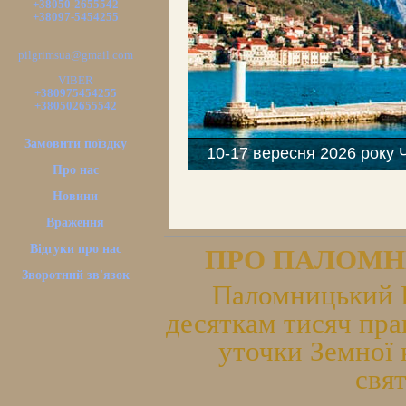
+38050-2655542
+38097-5454255
pilgrimsua@gmail.com
VIBER
+380975454255
+380502655542
Замовити поїздку
Про нас
Новини
Враження
Відгуки про нас
ПРО ПАЛОМН
Зворотний зв'язок
Паломницький Ц
десяткам тисяч пра
уточки Земної 
свя