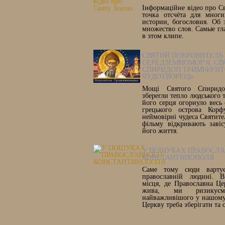
Інформаційне відео про С
точка отсчёта для многи
истории, богословия. Об 
множество слов. Самые гл
в этом клипе.
СВЯТИЙ ПОКРОВИТЕЛЬ
СЕРЕДЗЕМНОМОР'Я. СВ
СПИРИДОН ТРИМІФУНТ
ЧУДОТВОРЕЦЬ
Мощі Святого Спиридон
зберегли тепло людського т
його серця огорнуло весь 
грецького острова Корф
неймовірні чудеса Святите
фільму відкривають заві
його життя.
У ПОШУКАХ ПРАВОСЛ
КОНСТАНТИНОПОЛЯ
Саме тому сюди вартує
православній людині. В
місця, де Православна Ц
жива, ми ризикує
найважливішого у нашому 
Церкву треба зберігати та 