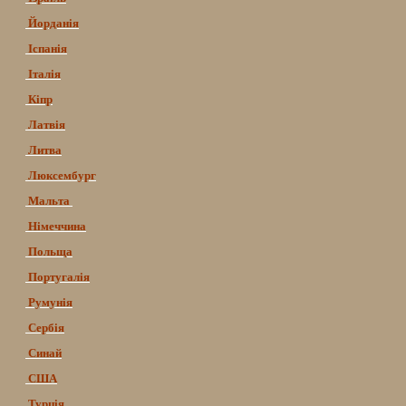
Йорданія
Іспанія
Італія
Кіпр
Латвія
Литва
Люксембург
Мальта
Німеччина
Польща
Португалія
Румунія
Сербія
Синай
США
Турція