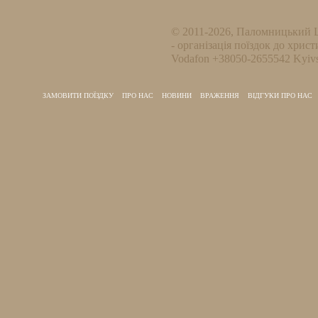
© 2011-2026, Паломницький 
- організація поїздок до христ
Vodafon +38050-2655542 Kyivs
ЗАМОВИТИ ПОЇЗДКУ
ПРО НАС
НОВИНИ
ВРАЖЕННЯ
ВІДГУКИ ПРО НАС