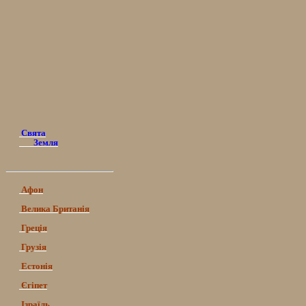
Свята
Земля
Афон
Велика Британія
Греція
Грузія
Естонія
Єгіпет
Ізраїль