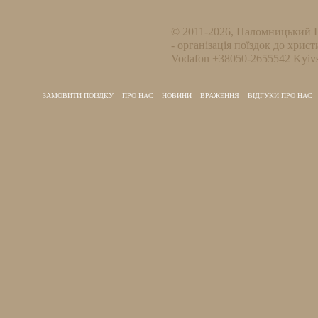
© 2011-2026, Паломницький 
- організація поїздок до христ
Vodafon +38050-2655542 Kyivs
ЗАМОВИТИ ПОЇЗДКУ
ПРО НАС
НОВИНИ
ВРАЖЕННЯ
ВІДГУКИ ПРО НАС