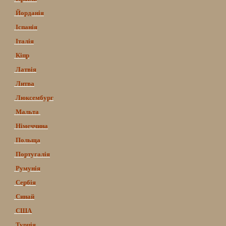
Йорданія
Іспанія
Італія
Кіпр
Латвія
Литва
Люксембург
Мальта
Німеччина
Польща
Португалія
Румунія
Сербія
Синай
США
Турція