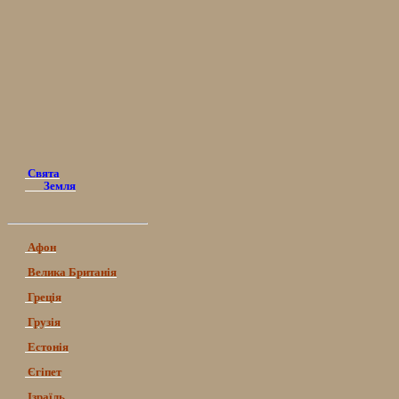
Свята
Земля
Афон
Велика Британія
Греція
Грузія
Естонія
Єгіпет
Ізраїль