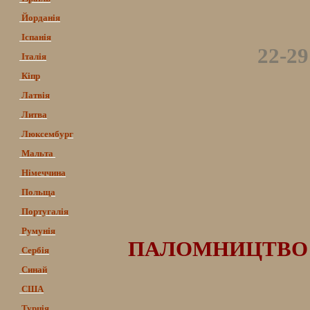
Йорданія
Іспанія
22-2
Італія
Кіпр
Латвія
Литва
Люксембург
Мальта
Німеччина
Польща
Португалія
Румунія
ПАЛОМНИЦТВО ДО 
Сербія
Синай
США
Турція