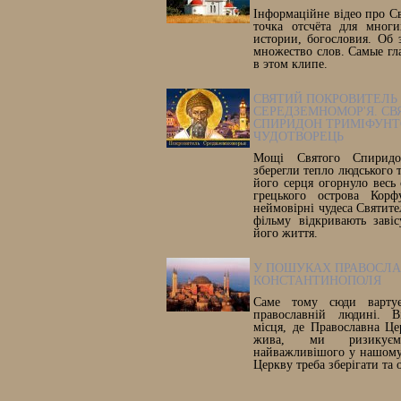
Інформаційне відео про С
точка отсчёта для многи
истории, богословия. Об 
множество слов. Самые гл
в этом клипе.
СВЯТИЙ ПОКРОВИТЕЛЬ
СЕРЕДЗЕМНОМОР'Я. СВ
СПИРИДОН ТРИМІФУНТ
ЧУДОТВОРЕЦЬ
Мощі Святого Спиридон
зберегли тепло людського т
його серця огорнуло весь 
грецького острова Корф
неймовірні чудеса Святите
фільму відкривають заві
його життя.
У ПОШУКАХ ПРАВОСЛ
КОНСТАНТИНОПОЛЯ
Саме тому сюди вартує
православній людині. В
місця, де Православна Ц
жива, ми ризикує
найважливішого у нашому 
Церкву треба зберігати та 