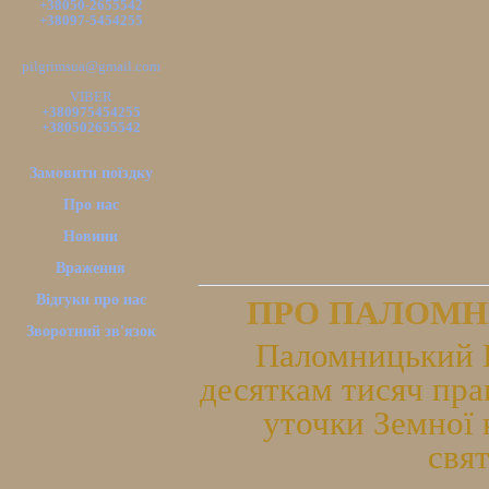
+38050-2655542
+38097-5454255
pilgrimsua@gmail.com
VIBER
+380975454255
+380502655542
Замовити поїздку
Про нас
Новини
Враження
Відгуки про нас
ПРО ПАЛОМН
Зворотний зв'язок
Паломницький Ц
десяткам тисяч пра
уточки Земної 
свя