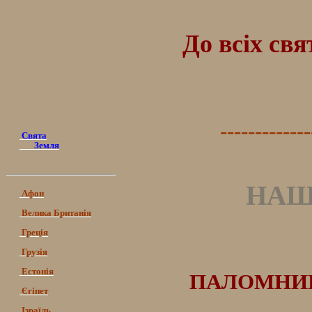
До всіх св
-------------
Свята
Земля
НАШ
Афон
Велика Британія
Греція
Грузія
Естонія
ПАЛОМНИЦ
Єгіпет
Ізраїль