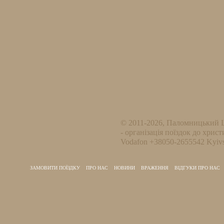
© 2011-2026, Паломницький 
- організація поїздок до христ
Vodafon +38050-2655542 Kyivs
ЗАМОВИТИ ПОЇЗДКУ
ПРО НАС
НОВИНИ
ВРАЖЕННЯ
ВІДГУКИ ПРО НАС