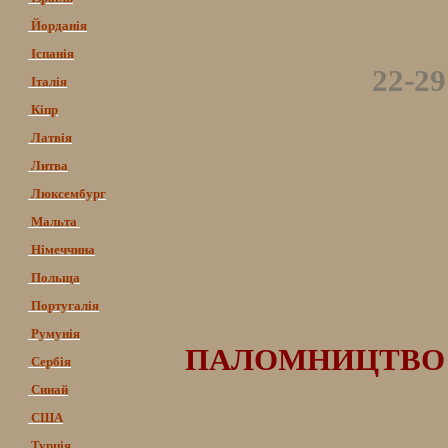
Йорданія
Іспанія
22-2
Італія
Кіпр
Латвія
Литва
Люксембург
Мальта
Німеччина
Польща
Португалія
Румунія
ПАЛОМНИЦТВО ДО 
Сербія
Синай
США
Турція