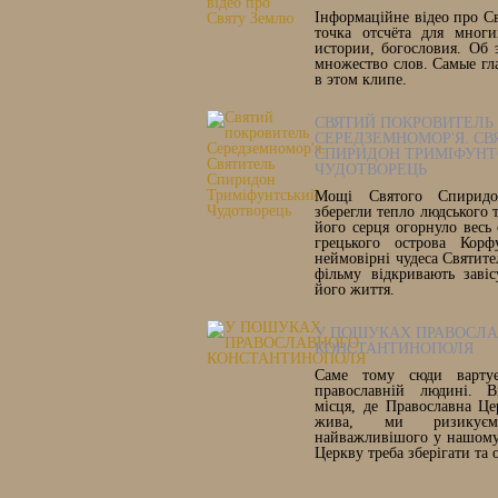
Інформаційне відео про С
точка отсчёта для многи
истории, богословия. Об 
множество слов. Самые гл
в этом клипе.
СВЯТИЙ ПОКРОВИТЕЛЬ
СЕРЕДЗЕМНОМОР'Я. СВ
СПИРИДОН ТРИМІФУНТ
ЧУДОТВОРЕЦЬ
Мощі Святого Спиридон
зберегли тепло людського т
його серця огорнуло весь 
грецького острова Корф
неймовірні чудеса Святите
фільму відкривають заві
його життя.
У ПОШУКАХ ПРАВОСЛ
КОНСТАНТИНОПОЛЯ
Саме тому сюди вартує
православній людині. В
місця, де Православна Ц
жива, ми ризикує
найважливішого у нашому 
Церкву треба зберігати та 