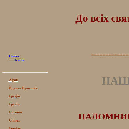
До всіх св
-------------
Свята
Земля
НАШ
Афон
Велика Британія
Греція
Грузія
Естонія
ПАЛОМНИЦ
Єгіпет
Ізраїль