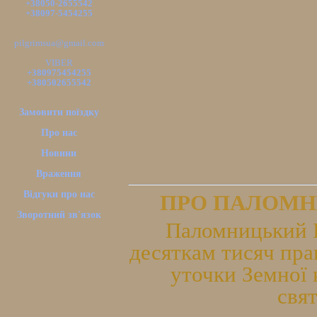
+38050-2655542
+38097-5454255
pilgrimsua@gmail.com
VIBER
+380975454255
+380502655542
Замовити поїздку
Про нас
Новини
Враження
Відгуки про нас
ПРО ПАЛОМН
Зворотний зв'язок
Паломницький Ц
десяткам тисяч пра
уточки Земної 
свя