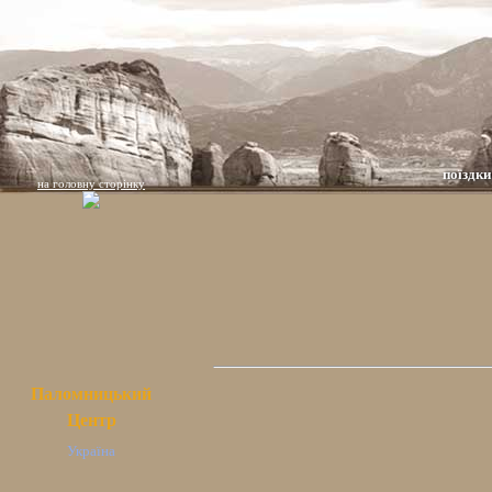
поїздки
на головну сторінку
Паломницький
Центр
Україна