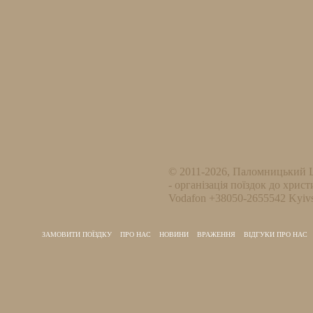
© 2011-2026, Паломницький 
- організація поїздок до христ
Vodafon +38050-2655542 Kyivs
ЗАМОВИТИ ПОЇЗДКУ
ПРО НАС
НОВИНИ
ВРАЖЕННЯ
ВІДГУКИ ПРО НАС