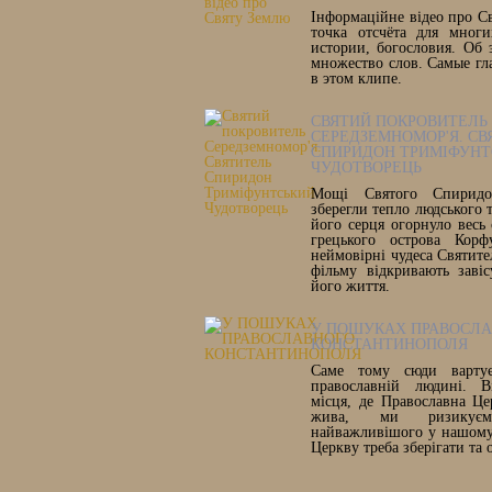
Інформаційне відео про С
точка отсчёта для многи
истории, богословия. Об 
множество слов. Самые гл
в этом клипе.
СВЯТИЙ ПОКРОВИТЕЛЬ
СЕРЕДЗЕМНОМОР'Я. СВ
СПИРИДОН ТРИМІФУНТ
ЧУДОТВОРЕЦЬ
Мощі Святого Спиридон
зберегли тепло людського т
його серця огорнуло весь 
грецького острова Корф
неймовірні чудеса Святите
фільму відкривають заві
його життя.
У ПОШУКАХ ПРАВОСЛ
КОНСТАНТИНОПОЛЯ
Саме тому сюди вартує
православній людині. В
місця, де Православна Ц
жива, ми ризикує
найважливішого у нашому 
Церкву треба зберігати та 