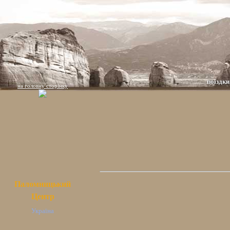
поїздки
на головну сторінку
Паломницький
Центр
Україна