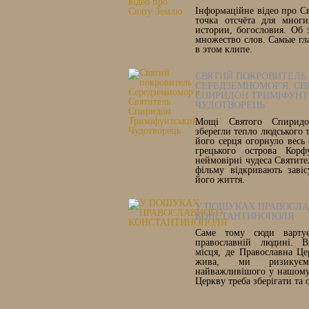
Інформаційне відео про С
точка отсчёта для многи
истории, богословия. Об 
множество слов. Самые гл
в этом клипе.
СВЯТИЙ ПОКРОВИТЕЛЬ
СЕРЕДЗЕМНОМОР'Я. СВ
СПИРИДОН ТРИМІФУНТ
ЧУДОТВОРЕЦЬ
Мощі Святого Спиридон
зберегли тепло людського т
його серця огорнуло весь 
грецького острова Корф
неймовірні чудеса Святите
фільму відкривають заві
його життя.
У ПОШУКАХ ПРАВОСЛ
КОНСТАНТИНОПОЛЯ
Саме тому сюди вартує
православній людині. В
місця, де Православна Ц
жива, ми ризикує
найважливішого у нашому 
Церкву треба зберігати та 