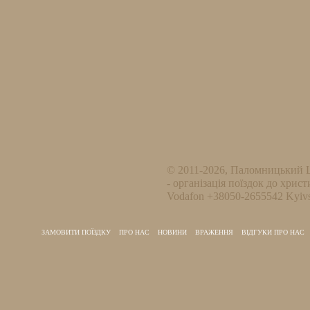
© 2011-2026, Паломницький 
- організація поїздок до христ
Vodafon +38050-2655542 Kyivs
ЗАМОВИТИ ПОЇЗДКУ
ПРО НАС
НОВИНИ
ВРАЖЕННЯ
ВІДГУКИ ПРО НАС