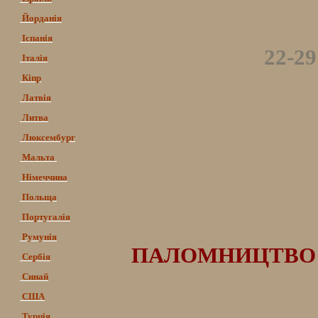
Йорданія
Іспанія
22-2
Італія
Кіпр
Латвія
Литва
Люксембург
Мальта
Німеччина
Польща
Португалія
Румунія
ПАЛОМНИЦТВО ДО 
Сербія
Синай
США
Турція