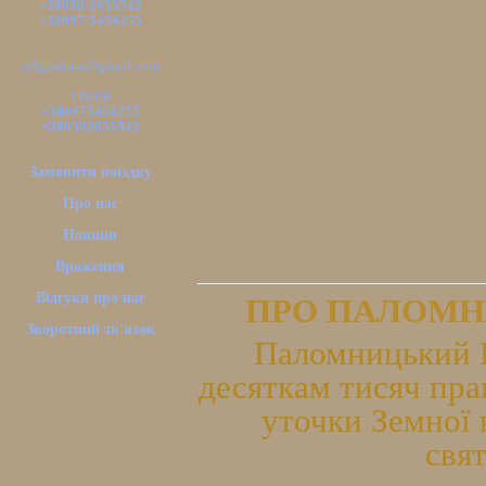
+38050-2655542
+38097-5454255
pilgrimsua@gmail.com
VIBER
+380975454255
+380502655542
Замовити поїздку
Про нас
Новини
Враження
Відгуки про нас
ПРО ПАЛОМН
Зворотний зв'язок
Паломницький Ц
десяткам тисяч пра
уточки Земної 
свя