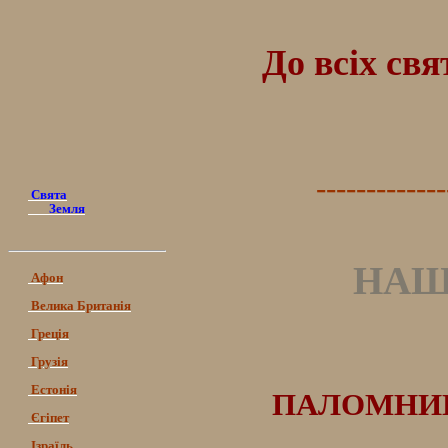
До всіх св
-------------
Свята
Земля
НАШ
Афон
Велика Британія
Греція
Грузія
Естонія
ПАЛОМНИЦ
Єгіпет
Ізраїль