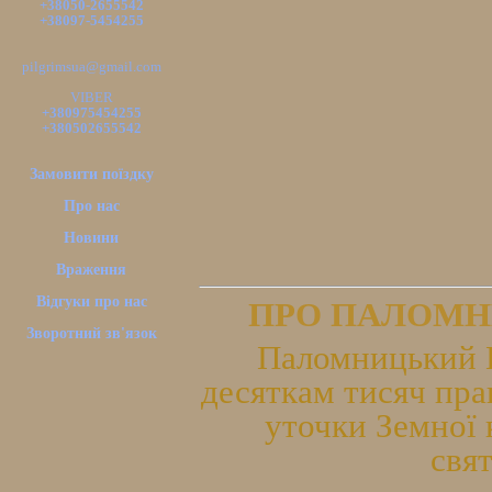
+38050-2655542
+38097-5454255
pilgrimsua@gmail.com
VIBER
+380975454255
+380502655542
Замовити поїздку
Про нас
Новини
Враження
Відгуки про нас
ПРО ПАЛОМН
Зворотний зв'язок
Паломницький Ц
десяткам тисяч пра
уточки Земної 
свя