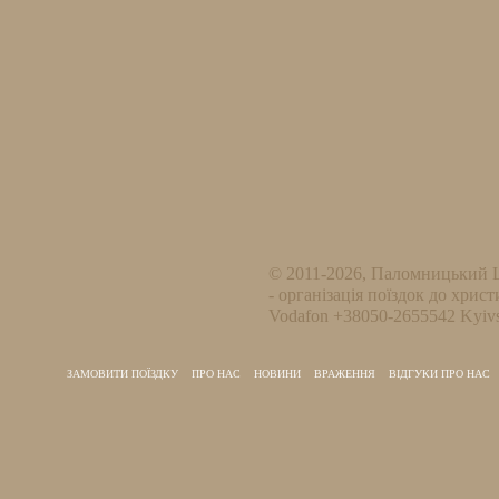
© 2011-2026, Паломницький 
- організація поїздок до христ
Vodafon +38050-2655542 Kyivs
ЗАМОВИТИ ПОЇЗДКУ
ПРО НАС
НОВИНИ
ВРАЖЕННЯ
ВІДГУКИ ПРО НАС