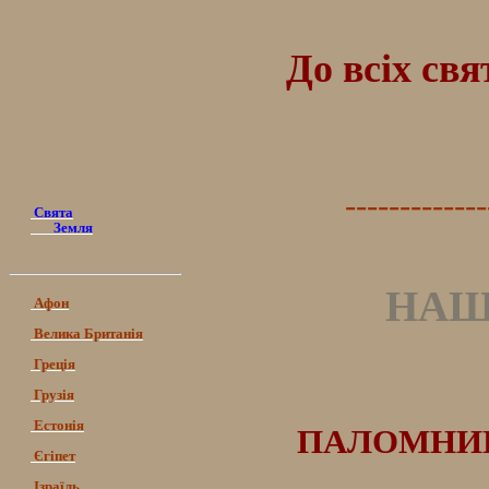
До всіх св
-------------
Свята
Земля
НАШ
Афон
Велика Британія
Греція
Грузія
Естонія
ПАЛОМНИЦ
Єгіпет
Ізраїль