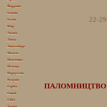
Йорданія
Іспанія
22-2
Італія
Кіпр
Латвія
Литва
Люксембург
Мальта
Німеччина
Польща
Португалія
Румунія
ПАЛОМНИЦТВО ДО 
Сербія
Синай
США
Турція