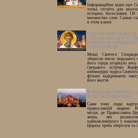
Інформаційне відео про С
точка отсчёта для многи
истории, богословия. Об 
множество слов. Самые гл
в этом клипе.
СВЯТИЙ ПОКРОВИТЕЛЬ
СЕРЕДЗЕМНОМОР'Я. СВ
СПИРИДОН ТРИМІФУНТ
ЧУДОТВОРЕЦЬ
Мощі Святого Спиридон
зберегли тепло людського т
його серця огорнуло весь 
грецького острова Корф
неймовірні чудеса Святите
фільму відкривають заві
його життя.
У ПОШУКАХ ПРАВОСЛ
КОНСТАНТИНОПОЛЯ
Саме тому сюди вартує
православній людині. В
місця, де Православна Ц
жива, ми ризикує
найважливішого у нашому 
Церкву треба зберігати та 