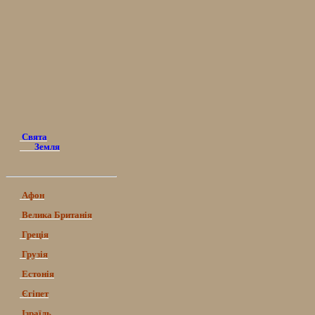
Свята
Земля
Афон
Велика Британія
Греція
Грузія
Естонія
Єгіпет
Ізраїль