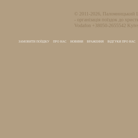
© 2011-2026, Паломницький 
- організація поїздок до христ
Vodafon +38050-2655542 Kyivs
ЗАМОВИТИ ПОЇЗДКУ
ПРО НАС
НОВИНИ
ВРАЖЕННЯ
ВІДГУКИ ПРО НАС