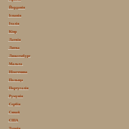
Йорданія
Іспанія
Італія
Кіпр
Латвія
Литва
Люксембург
Мальта
Німеччина
Польща
Португалія
Румунія
Сербія
Синай
США
Турція