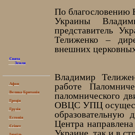
По благословению 
Украины Владим
представитель Ук
Телиженко – дир
внешних церковных
Свята
Земля
Владимир Телижен
работе Паломниче
Афон
Велика Британія
паломнического дв
Греція
ОВЦС УПЦ осущест
Грузія
образовательную д
Естонія
Центра направлена
Єгіпет
Украине, так и в ст
Ізраїль