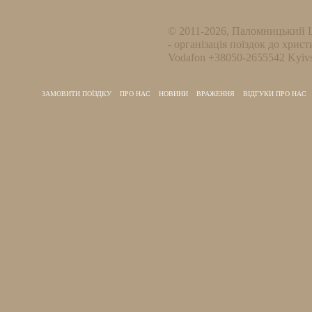
© 2011-2026, Паломницький 
- організація поїздок до христ
Vodafon +38050-2655542 Kyivs
ЗАМОВИТИ ПОЇЗДКУ
ПРО НАС
НОВИНИ
ВРАЖЕННЯ
ВІДГУКИ ПРО НАС