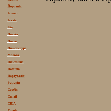
Йорданія
Іспанія
Італія
Кіпр
Латвія
Литва
Люксембург
Мальта
Німеччина
Польща
Португалія
Румунія
Сербія
Синай
США
Турція