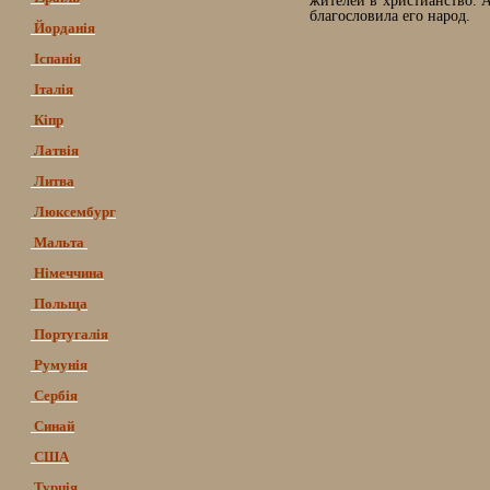
жителей в христианство. 
благословила его народ.
Йорданія
Іспанія
Італія
Кіпр
Латвія
Литва
Люксембург
Мальта
Німеччина
Польща
Португалія
Румунія
Сербія
Синай
США
Турція