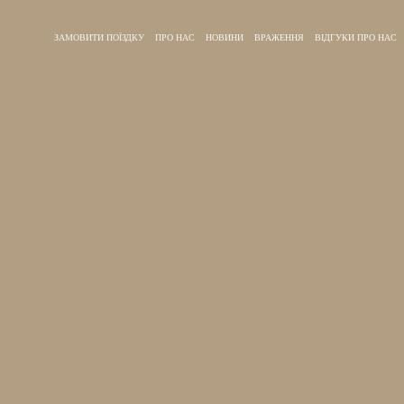
ЗАМОВИТИ ПОЇЗДКУ
ПРО НАС
НОВИНИ
ВРАЖЕННЯ
ВІДГУКИ ПРО НАС