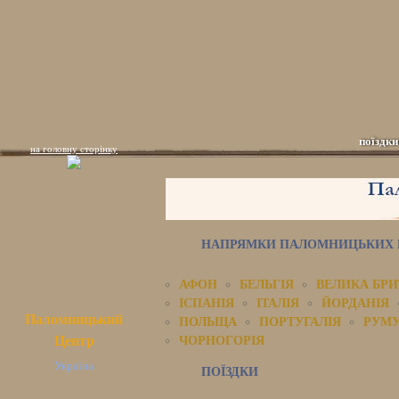
поїздки
на головну сторінку
НАПРЯМКИ ПАЛОМНИЦЬКИХ П
АФОН
БЕЛЬГІЯ
ВЕЛИКА БРИ
ІСПАНІЯ
ІТАЛІЯ
ЙОРДАНІЯ
Паломницький
ПОЛЬЩА
ПОРТУГАЛІЯ
РУМУ
Центр
ЧОРНОГОРІЯ
Україна
ПОЇЗДКИ