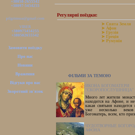
+38050-2655542
+38097-5454255
Регулярні поїздки:
pilgrimsua@gmail.com
➤ Свята Земля
VIBER
➤ Афон
+380975454255
➤ Грузія
+380502655542
➤ Греція
➤ Румунія
Замовити поїздку
Про нас
Новини
Враження
ФІЛЬМИ ЗА ТЕМОЮ
Відгуки про нас
ИКОНА БОГОМАТЕРИ
"СКОРОПОСЛУШНИЦА"
Зворотний зв'язок
Много лет жители монаст
находится на Афоне, и не
какая святыня находится
уже несколько веко
Богоматерь, всем, кто прих
ЧУДОТВОРНЫЕ БОГОР
АФОНА