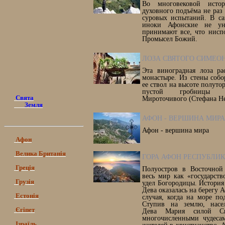
Во многовековой исто
духовного подъёма не раз
суровых испытаний. В с
иноки Афонские не ун
принимают все, что нисп
Промысел Божий.
ЛОЗА СВЯТОГО СИМЕО
Эта виноградная лоза ра
монастыре. Из стены соб
ее ствол на высоте полутор
пустой гробницы с
Свята
Мироточивого (Стефана Н
Земля
АФОН - ВЕРШИНА МИРА
Афон - вершина мира
Афон
Велика Британія
ГОРА АФОН РЕСПУБЛИ
Греція
Полуостров в Восточной
весь мир как «государст
Грузія
удел Богородицы. История 
Дева оказалась на берегу 
Естонія
случая, когда на море по
Ступив на землю, насе
Єгіпет
Дева Мария силой С
многочисленными чудеса
Ізраїль