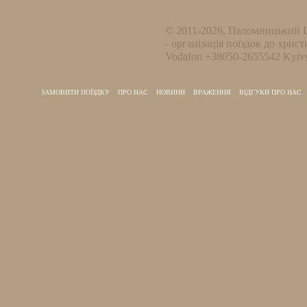
© 2011-2026, Паломницький 
- організація поїздок до христ
Vodafon +38050-2655542 Kyivs
ЗАМОВИТИ ПОЇЗДКУ
ПРО НАС
НОВИНИ
ВРАЖЕННЯ
ВІДГУКИ ПРО НАС