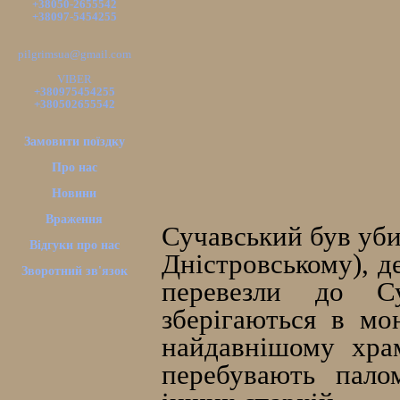
+38050-2655542
+38097-5454255
pilgrimsua@gmail.com
VIBER
+380975454255
+380502655542
Замовити поїздку
Про нас
Новини
Враження
Сучавський був уби
Відгуки про нас
Дністровському), д
Зворотний зв'язок
перевезли до Су
зберігаються в мо
найдавнішому хра
перебувають пало