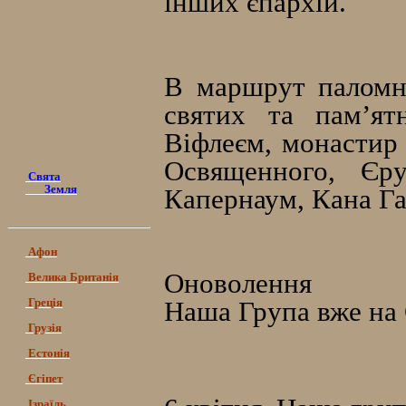
інших єпархій.
В маршрут паломни
святих та пам’ят
Віфлеєм, монастир
Освященного, Єру
Свята
Земля
Капернаум, Кана Га
Афон
Оноволення
Велика Британія
Греція
Наша Група вже на 
Грузія
Естонія
Єгіпет
Ізраїль