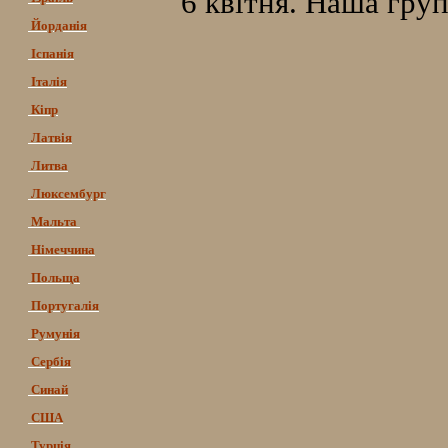
6 квітня. Наша гру
Йорданія
Іспанія
Італія
Кіпр
Латвія
Литва
Люксембург
Мальта
Німеччина
Польща
Португалія
Румунія
Сербія
Синай
США
Турція