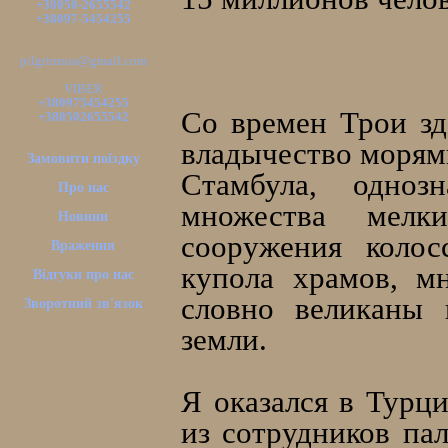
+38050-2655542
+38097-5454255
pilgrimsua@gmail.com
VIBER
+380975454255
Со времен Трои зд
+380502655542
владычество морями
Замовити поїздку
Стамбула, одноз
Про нас
множества мелк
Новини
сооружения колос
Враження
купола храмов, м
Відгуки про нас
словно великаны 
Зворотний зв'язок
земли.
Я оказался в Турци
из сотрудников па