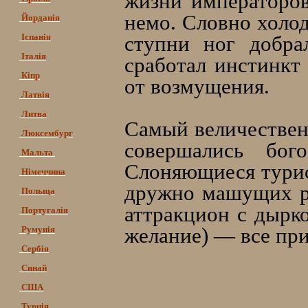
жизни императоров
немо. Словно холо
Йорданія
Іспанія
ступни ног добра
Італія
сработал инстинкт
Кіпр
от возмущения.
Латвія
Литва
Самый величествен
Люксембург
совершались бог
Мальта
Слоняющиеся турис
Німеччина
дружно машущих ру
Польща
аттракцион с дырко
Португалія
желание) — все при
Румунія
Сербія
Синай
США
Турція