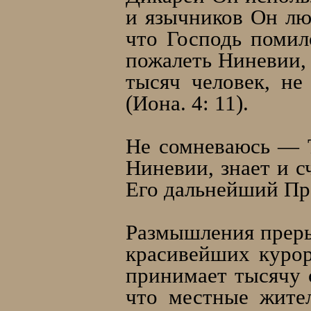
и язычников Он люб
что Господь поми
пожалеть Ниневии, 
тысяч человек, н
(Иона. 4: 11).
Не сомневаюсь — Т
Ниневии, знает и с
Его дальнейший Про
Размышления преры
красивейших курор
принимает тысячу с
что местные жите