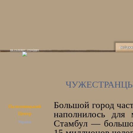
поїздки
на головну сторінку
ЧУЖЕСТРАНЦЫ
Большой город час
Паломницький
наполнилось для 
Центр
Стамбул — большой
Україна
15 миллионов челов