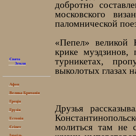
добротно составле
московского виз
паломнической поез
«Пепел» великой 
крике муэдзинов,
турникетах, про
Свята
Земля
выколотых глазах н
Афон
Велика Британія
Греція
Друзья рассказыв
Грузія
Константинопольск
Естонія
молиться там не 
Єгіпет
Ізраїль