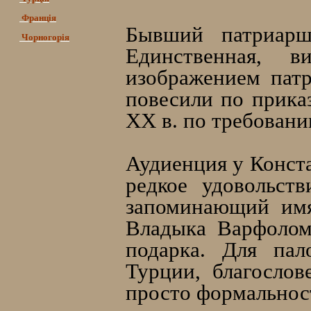
Франція
Бывший патриарш
Чорногорія
Единственная, 
изображением патр
повесили по приказ
ХХ в. по требовани
Аудиенция у Конст
редкое удовольст
запоминающий имя
Владыка Варфолом
подарка. Для пал
Турции, благосло
просто формальнос