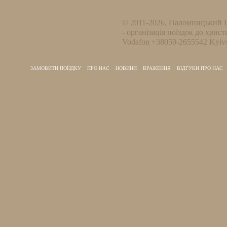
© 2011-2026, Паломницький 
- організація поїздок до христ
Vodafon +38050-2655542 Kyivs
ЗАМОВИТИ ПОЇЗДКУ
ПРО НАС
НОВИНИ
ВРАЖЕННЯ
ВІДГУКИ ПРО НАС