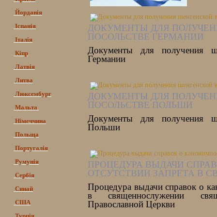
Йорданія
Іспанія
ДОКУМЕНТЫ ДЛЯ ПОЛУЧЕН
ПОСОЛЬСТВЕ ГЕРМАНИИ
Італія
Документы для получения ш
Кіпр
Германии
Латвія
Литва
Люксембург
ДОКУМЕНТЫ ДЛЯ ПОЛУЧЕН
ПОСОЛЬСТВЕ ПОЛЬШИ
Мальта
Документы для получения ш
Німеччина
Польши
Польща
Португалія
Румунія
ПРОЦЕДУРА ВЫДАЧИ СПРА
ОТСУТСТВИИ ЗАПРЕТА В 
Сербія
Процедура выдачи справок о ка
Синай
в священнослужении свящ
США
Православной Церкви
Турція