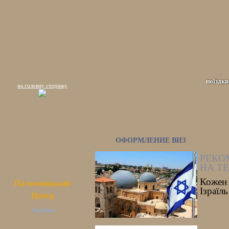
поїздки
на головну сторінку
ОФОРМЛЕНИЕ ВИЗ
РЕКОМ
НА ТЕ
Кожен 
Паломницький
Ізраїл
Центр
Україна