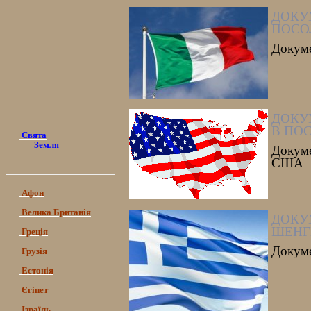
ДОКУ
ПОСО
Докуме
ДОКУ
В ПО
Свята
Земля
Докум
США
Афон
Велика Британія
ДОКУ
ШЕНГ
Греція
Докуме
Грузія
Естонія
Єгіпет
Ізраїль