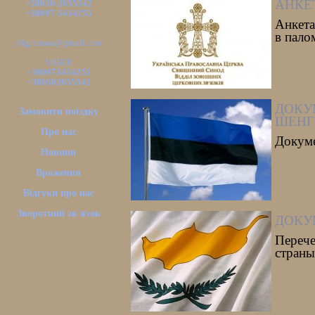
АНКЕ
+38050-2655542
+38097-5454255
Анкета
в пало
pilgrimsua@gmail.com
VIBER
+380975454255
+380502655542
ДОКУ
Замовити поїздку
ШЕНГ
Про нас
Докуме
Новини
Враження
Відгуки про нас
Зворотний зв'язок
ДОКУ
Перече
страны