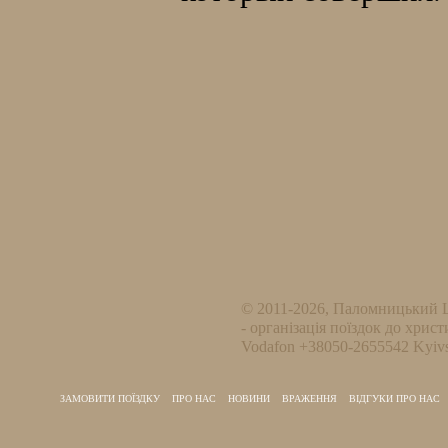
© 2011-2026, Паломницький 
- організація поїздок до христ
Vodafon +38050-2655542 Kyivs
ЗАМОВИТИ ПОЇЗДКУ
ПРО НАС
НОВИНИ
ВРАЖЕННЯ
ВІДГУКИ ПРО НАС