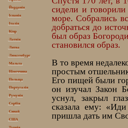
Спустя 170 лет, в 
сидели и говорили
Йорданія
Іспанія
море. Собрались в
Італія
добраться до источ
Кіпр
был образ Богороди
Латвія
становился образ.
Литва
Люксембург
В то время недалек
Мальта
простым отшельник
Німеччина
Его пищей были гор
Польща
он изучал Закон 
Португалія
уснул, закрыл гла
Румунія
Сербія
сказала ему: «Ид
Синай
пришла дать им Сво
США
Турція