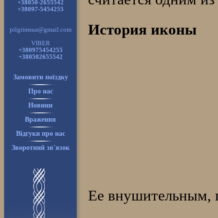
+38050-2655542
+38097-5454255
История иконы
pilgrimsua@gmail.com
VIBER
+380975454255
+380502655542
Замовити поїздку
Про нас
Новини
Враження
Відгуки про нас
Зворотний зв'язок
Ее внушительным, 