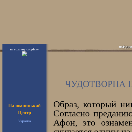
поїздки
на головну сторінку
ЧУДОТВОРНА 
Образ, который ни
Паломницький
Согласно преданию
Центр
Афон, это ознаме
Україна
считается одним из