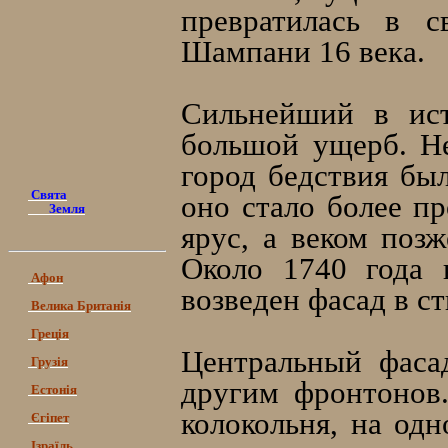
превратилась в с
Шампани 16 века.
Сильнейший в ист
большой ущерб. Не
город бедствия бы
Свята
оно стало более п
Земля
ярус, а веком поз
Около 1740 года 
Афон
возведен фасад в с
Велика Британія
Греція
Центральный фаса
Грузія
другим фронтонов
Естонія
колокольня, на од
Єгіпет
Ізраїль