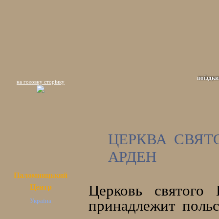
поїздки
на головну сторінку
ЦЕРКВА СВЯТ
АРДЕН
Паломницький
Церковь святого 
Центр
Україна
принадлежит польс