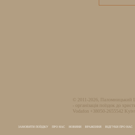
© 2011-2026, Паломницький 
- організація поїздок до христ
Vodafon +38050-2655542 Kyivs
ЗАМОВИТИ ПОЇЗДКУ
ПРО НАС
НОВИНИ
ВРАЖЕННЯ
ВІДГУКИ ПРО НАС