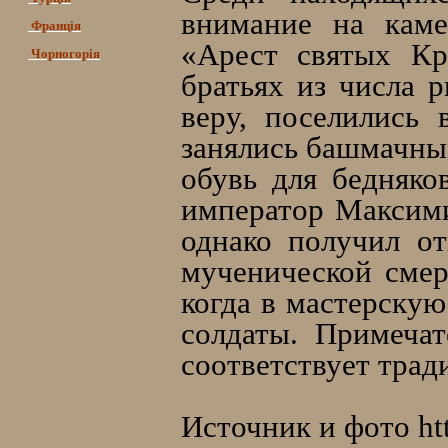
внимание на каме
Франція
«Арест святых Кр
Чорногорія
братьях из числа 
веру, поселились 
занялись башмачным
обувь для бедняко
император Максими
однако получил от
мученической смер
когда в мастерску
солдаты. Примечат
соответствует тра
Источник и фото htt