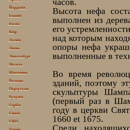
часов.
Йорданія
Высота нефа сост
Іспанія
выполнен из дерев
Італія
его устремленности
Кіпр
над которым наход
Латвія
опоры нефа украш
Литва
выполненные в техн
Люксембург
Мальта
Во время революц
Німеччина
зданий, поэтому э
Польща
Португалія
скульптуры Шампа
Румунія
(первый раз в Ша
Сербія
году в церкви Свя
Синай
1660 et 1675.
США
Среди находящихс
Турція