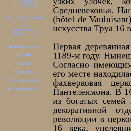
узких улочек, к
+38050-2655542
+38097-5454255
Средневековья. На
(hôtel de Vauluisan
pilgrimsua@gmail.com
искусства Труа 16 в
VIBER
+380975454255
+380502655542
Первая деревянная
Замовити поїздку
1189-м году. Нынеш
Про нас
Согласно имеющим
Новини
его месте находила
Враження
фахверковая церк
Відгуки про нас
Зворотний зв'язок
Пантелеимона. В 1
из богатых семей 
декоративной отд
революции в церко
16 века, уцелевш