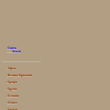
Свята
Земля
Афон
Велика Британія
Греція
Грузія
Естонія
Єгіпет
Ізраїль