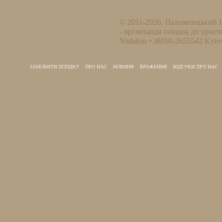
© 2011-2026, Паломницький 
- організація поїздок до христ
Vodafon +38050-2655542 Kyivs
ЗАМОВИТИ ПОЇЗДКУ
ПРО НАС
НОВИНИ
ВРАЖЕННЯ
ВІДГУКИ ПРО НАС