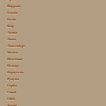
Йорданія
Іспанія
Італія
Кіпр
Латвія
Литва
Люксембург
Мальта
Німеччина
Польща
Португалія
Румунія
Сербія
Синай
США
Турція