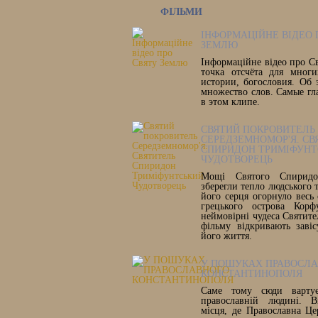
ФІЛЬМИ
ІНФОРМАЦІЙНЕ ВІДЕО 
ЗЕМЛЮ
Інформаційне відео про С
точка отсчёта для многи
истории, богословия. Об 
множество слов. Самые гл
в этом клипе.
СВЯТИЙ ПОКРОВИТЕЛЬ
СЕРЕДЗЕМНОМОР'Я. СВ
СПИРИДОН ТРИМІФУНТ
ЧУДОТВОРЕЦЬ
Мощі Святого Спиридон
зберегли тепло людського т
його серця огорнуло весь 
грецького острова Корф
неймовірні чудеса Святите
фільму відкривають заві
його життя.
У ПОШУКАХ ПРАВОСЛ
КОНСТАНТИНОПОЛЯ
Саме тому сюди вартує
православній людині. В
місця, де Православна Ц