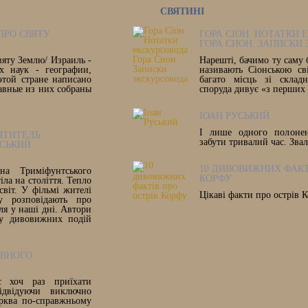
СВЯТИНІ
ПРО СВЯТУ
ГОРА СІОН. НОТАТКИ 
ГОРА СИОН. ЗАПИСКИ
вяту Землю/ Израиль -
Нарешті, бачимо ту саму 
х наук - географии,
називають Сіонською св
этой стране написано
багато місць зі склад
авные из них собраны
споруда дивує «з перших
ІОАН РУСЬКИЙ
І лише одного полоне
ЯТИТЕЛЬ
забути тривалий час. Зва
СЬКИЙ
10 ДИВОВИЖНИХ ФАКТ
а Триміфунтського
КОРФУ
іла на століття. Тепло
світ. У фільмі жителі
Цікаві факти про острів К
у розповідають про
ля у наші дні. Автори
су дивовижних подій
АВНОГО
 хоч раз приїхати
ідвідуючи виключно
ерква по-справжньому