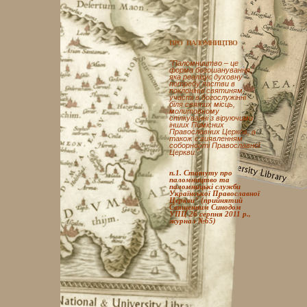
ПРО ПАЛОМНИЦТВО
"Паломництво – це
форма богошанування,
яка реалізує духовну
потребу пастви в
поклонінні святиням,
участі в богослужінні
біля святих місць,
молитовному
спілкуванні з віруючими
інших Помісних
Православних Церков, а
також є виявленням
соборності Православної
Церкви."
п.1. Статуту про
паломництво та
паломницькі служби
Української Православної
Церкви" (прийнятий
Священним Синодом
УПЦ 26 серпня 2011 р.,
журнал №65)