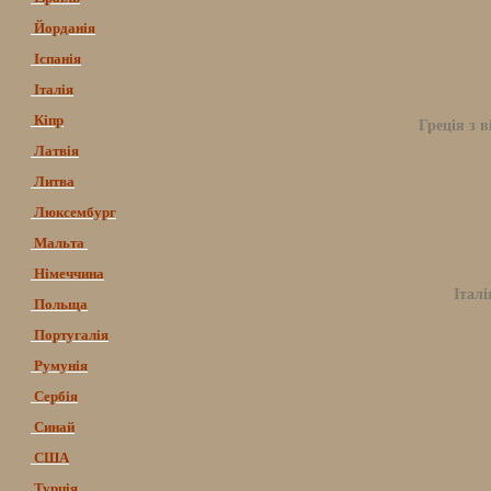
Йорданія
Іспанія
Італія
Кіпр
Греція з в
Латвія
Литва
Люксембург
Мальта
Німеччина
Італі
Польща
Португалія
Румунія
Сербія
Синай
США
Турція