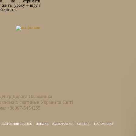
мо не отримати
житті уроку – віру і
оберігати.
Центр Дорога Паломника
иянських святинь в Україні та Світі
tar +38097-5454255
ЗВОРОТНИЙ ЗВ'ЯЗОК
ПОЇЗДКИ
ВІДЕОФІЛЬМИ
СВЯТИНІ
ПАЛОМНИКУ