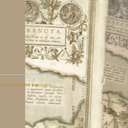
наші контакти
погода
 у різні уточки Земної кулі,
календар