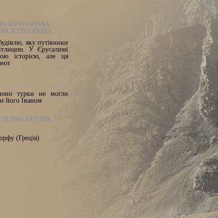
ЕКСКУРСОВОДА .
 ЭКСКУРСОВОДА
будівлю, яку путівники
ітлицею. У Єрусалимі
ною історією, але ця
 нот
ноно турки не могли
ли його Іваном
ІВ ПРО ОСТРІВ
орфу (Греція)