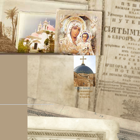
Свята Земля
паломницькі
поїздки
в Ізраїль