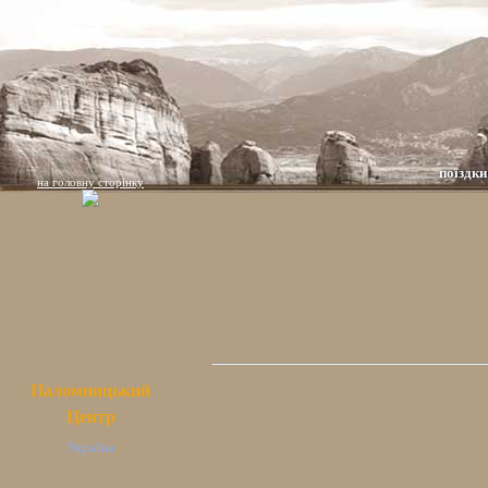
поїздки
на головну сторінку
Паломницький
Центр
Україна