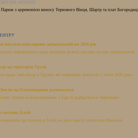
СВЯТИНІ ФРАНЦІЇ
, Париж з церемонією виносу Тернового Вінця, Шартр та плат Богородиці,
ЕНТРУ
ої поклажі популярних авіакомпаній на 2026 рік
исною інформацією щодо розмірів ручної поклажі різних авіакомпаній.
зду на територію Грузії
 щодо змін вїзду в Грузію, які набувають чинності 1 січня 2026 року
Землю на Благовіщення розпочалося
Святу Землю на Благовіщення. Старт її відбудеться в Чернівцях
 святинь Італії
мництво до святинь в Італії на день пам'яті святителя Миколая