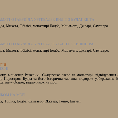
АМЯТІ О ГАВРИЇЛА УРГЕБАДЗЕ ВИЛІТ З БУДАПЕШТА
ада, Мцхета, Тбілісі, монастирі Бодбе, Моцамета, Джварі, Самтавро.
АМЯТІ О ГАВРИЇЛА УРГЕБАДЗЕ - ВИЛІТ З КИШИНІВА
ада, Мцхета, Тбілісі, монастирі Бодбе, Моцамета, Джварі, Самтавро.
ОРІЯ
ЕСНІ
оку, монастир Режевичі, Скадарське озеро та монастирі, відвідування 
ир Подострог, Будва та його історична частина, подорож узбережжям Б
Цетіне – Острог, відпочинок на морі
НКОМ НА МОРІ
сі, Тбілісі, Бодбе, Самтавро, Джварі, Гоніо, Батумі