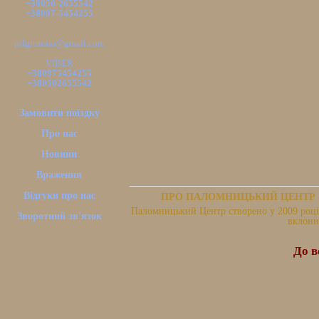
+38050-2655542
+38097-5454255
pilgrimsua@gmail.com
VIBER
+380975454255
+380502655542
Замовити поїздку
Про нас
Новини
Враження
Відгуки про нас
ПРО ПАЛОМНИЦЬКИЙ ЦЕНТР
Паломницький Центр створено у 2009 році.
Зворотний зв'язок
вклони
До в