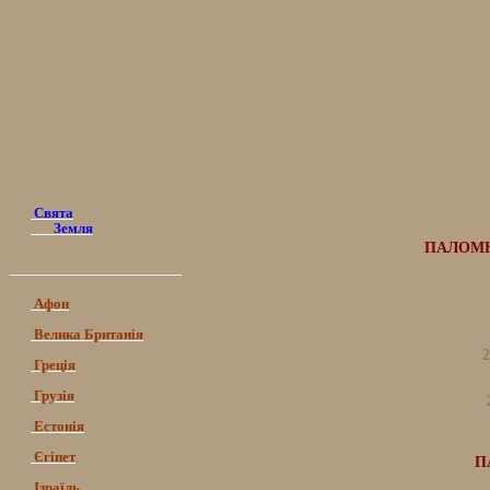
Свята
Земля
ПАЛОМНИ
Афон
Велика Британія
2
Греція
Грузія
Естонія
Єгіпет
П
Ізраїль