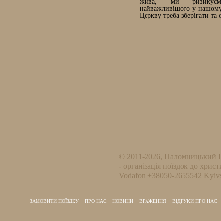
жива, ми ризикує
найважливішого у нашому 
Церкву треба зберігати та 
© 2011-2026, Паломницький 
- організація поїздок до христ
Vodafon +38050-2655542 Kyivs
ЗАМОВИТИ ПОЇЗДКУ
ПРО НАС
НОВИНИ
ВРАЖЕННЯ
ВІДГУКИ ПРО НАС