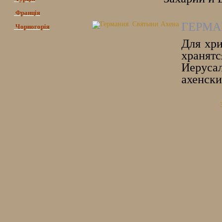
Франція
ГЕРМА
Чорногорія
Для хри
хранятс
Иеруса
ахенски