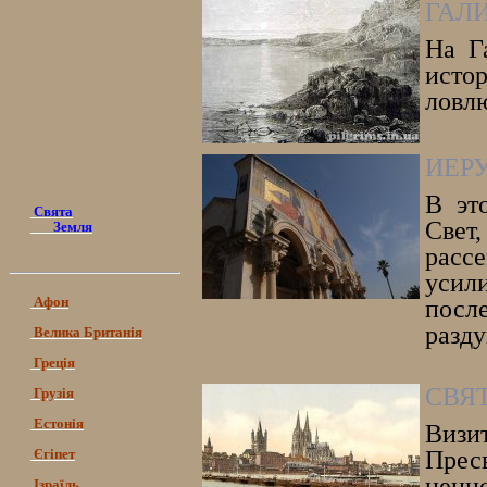
ГАЛ
На Г
истор
ловлю
ИЕР
В эт
Свята
Свет
Земля
расс
усил
Афон
посл
разду
Велика Британія
Греція
СВЯ
Грузія
Естонія
Визи
Єгіпет
Прес
ценн
Ізраїль