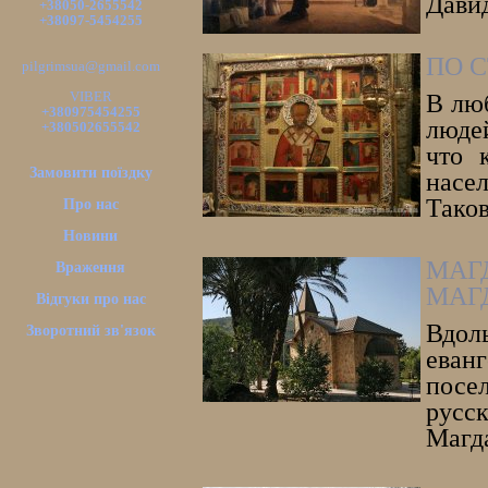
Давид
+38050-2655542
+38097-5454255
ПО 
pilgrimsua@gmail.com
VIBER
В лю
+380975454255
люде
+380502655542
что 
Замовити поїздку
насе
Таков
Про нас
Новини
МАГ
Враження
МАГ
Відгуки про нас
Вдол
Зворотний зв'язок
еван
посел
русс
Магд