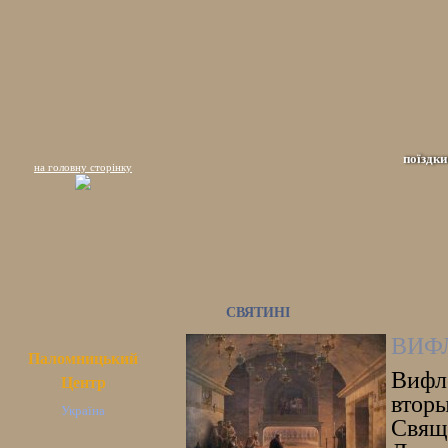
поїздки
на головну сторінку
СВЯТИНІ
ВИФ
Паломницький
Вифле
Центр
втор
Україна
Свящ