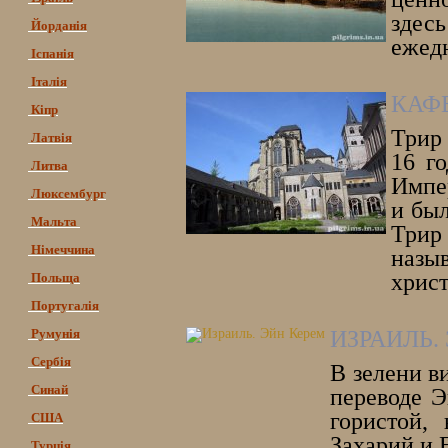
здес
Йорданія
ежедн
Іспанія
Італія
КАФЕ
Кіпр
Трир
Латвія
16 г
Литва
Импе
Люксембург
и был
Мальта
Трир
Німеччина
назы
христ
Польща
Португалія
Румунія
ИЗРАИЛЬ.
Сербія
В зелени в
Синай
переводе Э
гористой,
США
Захарий и 
Турція