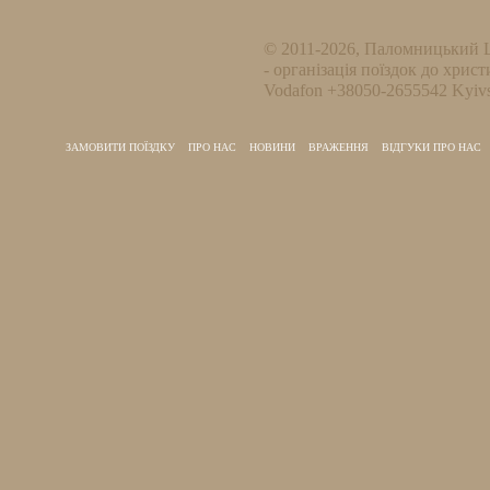
© 2011-2026, Паломницький 
- організація поїздок до христ
Vodafon +38050-2655542 Kyivs
ЗАМОВИТИ ПОЇЗДКУ
ПРО НАС
НОВИНИ
ВРАЖЕННЯ
ВІДГУКИ ПРО НАС