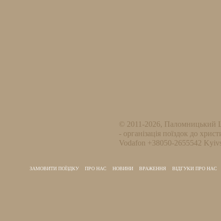
© 2011-2026, Паломницький 
- організація поїздок до христ
Vodafon +38050-2655542 Kyivs
ЗАМОВИТИ ПОЇЗДКУ
ПРО НАС
НОВИНИ
ВРАЖЕННЯ
ВІДГУКИ ПРО НАС