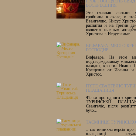
ГРОБ ГОСПОДЕНЬ СВИД
ВОСКРЕСЕНИЯ
Это главная святыня х
гробница в скале; в это
Евангелию, Иисус Христо
распятия и на третий де
является главным алтарё
Христова в Иерусалиме.
ВИФАВАРА. МЕСТО КР
ГОСПОДНЕ
Вифавара. На этом ме
подтверждаемому множест
находок, крестил Иоанн П
Крещение от Иоанна и 
Христос.
П'ЯТЕ ЄВАНГЕЛІЄ ТУР
ПЛАЩАНИЦЯ
Фільм про одного з христ
ТУРИНСЬКІЇ ПЛАЩАН
Євангеліє, після розп'ят
було...
ТАЄМНИЦЯ ТУРИНСЬКО
...так виникла версія про
плащаниці - результ