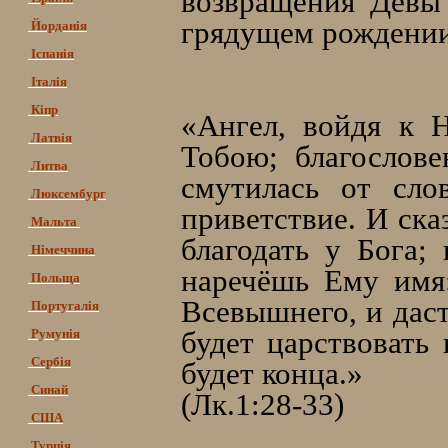
возвращения Девы
грядущем рождении
Йорданія
Іспанія
Італія
Кіпр
«Ангел, войдя к Н
Латвія
Тобою; благослов
Литва
смутилась от сло
Люксембург
приветствие. И ска
Мальта
благодать у Бога;
Німеччина
наречёшь Ему имя
Польща
Всевышнего, и даст
Португалія
будет царствовать
Румунія
Сербія
будет конца.»
Синай
(Лк.1:28-33)
США
Турція