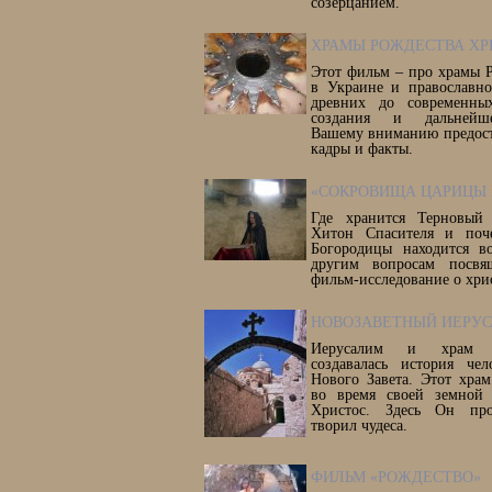
созерцанием.
ХРАМЫ РОЖДЕСТВА ХР
Этот фильм – про храмы 
в Украине и православно
древних до современны
создания и дальнейше
Вашему вниманию предост
кадры и факты.
«СОКРОВИЩА ЦАРИЦЫ 
Где хранится Терновый
Хитон Спасителя и поч
Богородицы находится 
другим вопросам посвя
фильм-исследование о хри
НОВОЗАВЕТНЫЙ ИЕРУ
Иерусалим и храм 
создавалась история чел
Нового Завета. Этот хра
во время своей земной
Христос. Здесь Он проп
творил чудеса.
ФИЛЬМ «РОЖДЕСТВО»