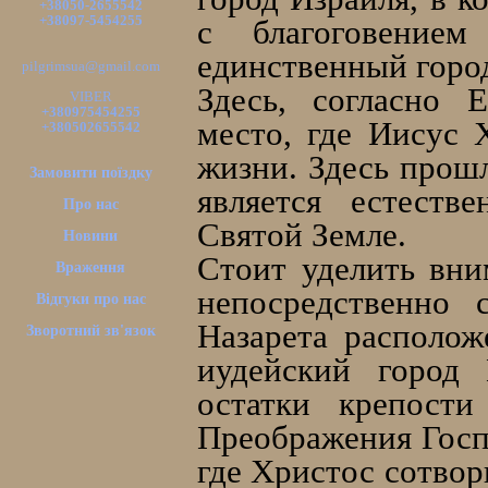
+38050-2655542
+38097-5454255
с благоговением
единственный город
pilgrimsua@gmail.com
Здесь, согласно 
VIBER
+380975454255
место, где Иисус 
+380502655542
жизни. Здесь прошл
Замовити поїздку
является естеств
Про нас
Святой Земле.
Новини
Стоит уделить вни
Враження
непосредственно 
Відгуки про нас
Назарета располо
Зворотний зв'язок
иудейский город
остатки крепости
Преображения Госпо
где Христос сотвор