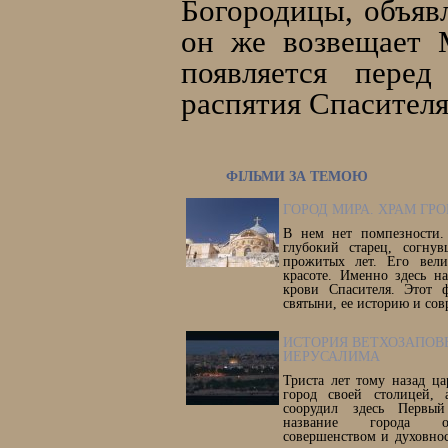
Богородицы, объяв
он же возвещает 
появляется пере
распятия Спасителя
ФІЛЬМИ ЗА ТЕМОЮ
ГОРОД МИРА. ХРАМ ГР
В нем нет помпезности.
глубокий старец, согну
прожитых лет. Его вел
красоте. Именно здесь н
крови Спасителя. Этот 
святыни, ее историю и сов
ИСТОРИЯ ВЕТХОЗАПОВ
ИЕРУСАЛИМА
Триста лет тому назад ца
город своей столицей,
соорудил здесь Первы
название города от
совершенством и духовнос