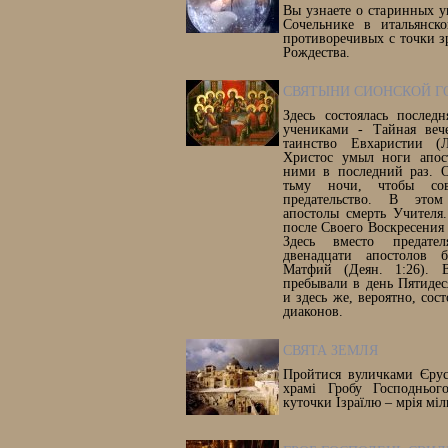
Вы узнаете о старинных у
Сочельнике в итальянск
противоречивых с точки з
Рождества.
СВЯТЫНИ СИОНСКОЙ Г
Здесь состоялась послед
учениками - Тайная вече
таинство Евхаристии (Л
Христос умыл ноги апос
ними в последний раз. 
тьму ночи, чтобы сов
предательство. В этом
апостолы смерть Учителя
после Своего Воскресения (
Здесь вместо предат
двенадцати апостолов 
Матфий (Деян. 1:26). 
пребывали в день Пятидес
и здесь же, вероятно, сос
диаконов.
СВЯТА ЗЕМЛЯ
Пройтися вуличками Єрус
храмі Гробу Господнього
куточки Ізраїлю – мрія міл