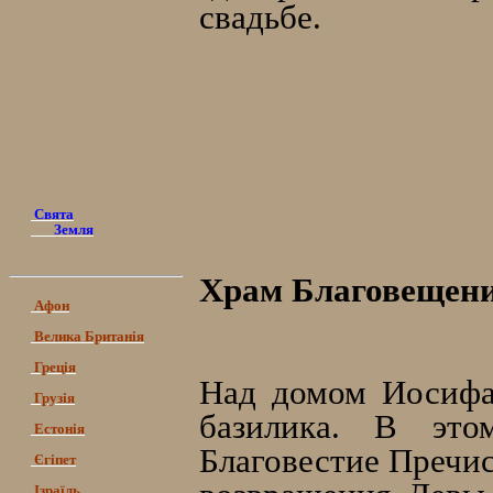
свадьбе.
Свята
Земля
Храм Благовещен
Афон
Велика Британія
Греція
Над домом Иосифа
Грузія
базилика. В это
Естонія
Благовестие Пречис
Єгіпет
Ізраїль