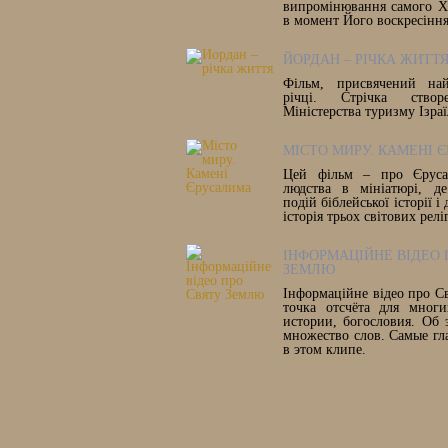
випромінювання самого Х
в момент Його воскресіння
ЙОРДАН – РІЧКА ЖИТТ
Фільм, присвячений най
річці. Стрічка ство
Міністерства туризму Ізра
МІСТО МИРУ. КАМЕНІ 
Цей фільм – про Єруса
людства в мініатюрі, де
подій біблейської історії і
історія трьох світових релі
ІНФОРМАЦІЙНЕ ВІДЕО 
ЗЕМЛЮ
Інформаційне відео про С
точка отсчёта для многи
истории, богословия. Об 
множество слов. Самые гл
в этом клипе.