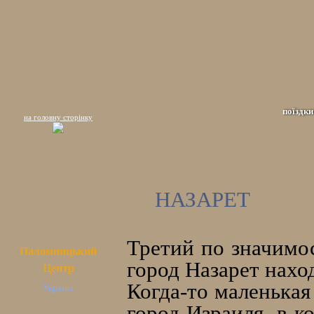
поїздки
на головну сторінку
НАЗАРЕТ
Третий по значимо
Паломницький
город Назарет нахо
Центр
Когда-то маленькая
Україна
город Израиля, в 