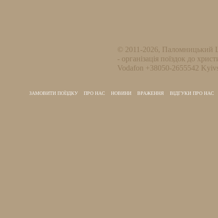
© 2011-2026, Паломницький 
- організація поїздок до христ
Vodafon +38050-2655542 Kyivs
ЗАМОВИТИ ПОЇЗДКУ
ПРО НАС
НОВИНИ
ВРАЖЕННЯ
ВІДГУКИ ПРО НАС