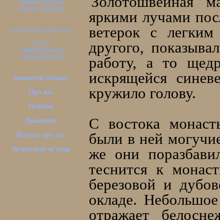
Золотошвейная м
+38050-2655542
+38097-5454255
яркими лучами посл
ветерок с легким
pilgrimsua@gmail.com
другого, показыва
VIBER
+380975454255
+380502655542
работу, а то щед
искрящейся синев
Замовити поїздку
кружило голову.
Про нас
Новини
С востока монаст
Враження
были в ней могучие
Відгуки про нас
Зворотний зв'язок
же они поразбави
теснится к монас
березовой и дубов
окладе. Небольшое
отражает белосне