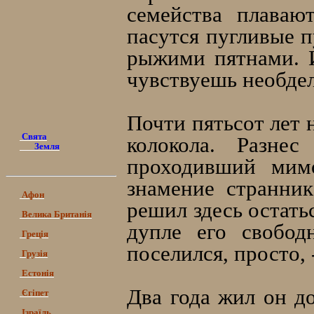
семейства плаваю
пасутся пугливые п
рыжими пятнами. И
чувствуешь необдел
Почти пятьсот лет 
Свята
колокола. Разне
Земля
проходивший мимо
знамение странник
Афон
решил здесь остать
Велика Британія
дупле его свобод
Греція
поселился, просто, 
Грузія
Естонія
Два года жил он до
Єгіпет
Ізраїль