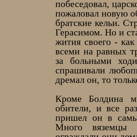
побеседовал, царск
пожаловал новую об
братские кельи. Ст
Герасимом. Но и ст
жития своего - как
всеми на равных тр
за больными ходи
спрашивали любопы
дремал он, то тольк
Кроме Болдина м
обители, и все ра
пришел он в самы
Много вяземцы о
ограждали они дома