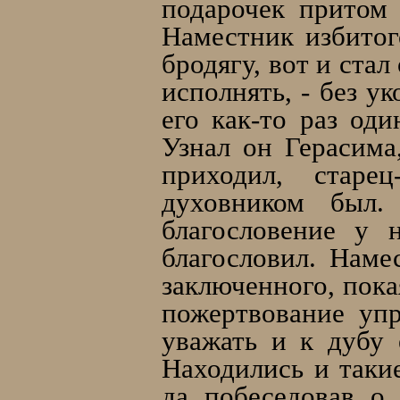
подарочек притом 
Наместник избитог
бродягу, вот и ста
исполнять, - без у
его как-то раз од
Узнал он Герасима
приходил, старе
духовником был.
благословение у 
благословил. Наме
заключенного, пока
пожертвование упр
уважать и к дубу 
Находились и такие
да побеседовав о 