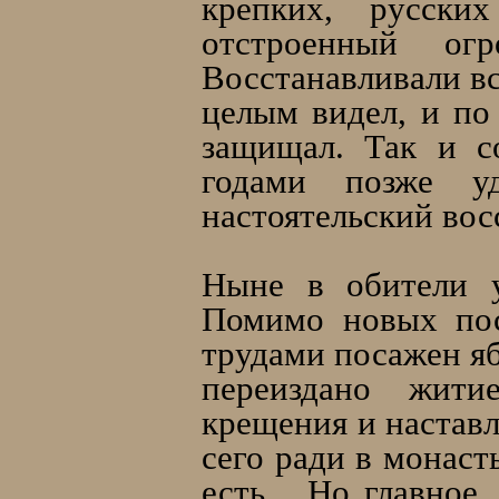
крепких, русски
отстроенный ог
Восстанавливали вс
целым видел, и п
защищал. Так и с
годами позже у
настоятельский восс
Ныне в обители у
Помимо новых пост
трудами посажен яб
переиздано жити
крещения и наставл
сего ради в монаст
есть... Но главное