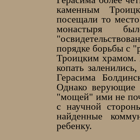
каменным Троиц
посещали то место
монастыря бы
"освидетельствова
порядке борьбы с "
Троицким храмом. 
копать заленились,
Герасима Болдинс
Однако верующие 
"мощей" ими не поч
с научной стороны
найденные коммун
ребенку.