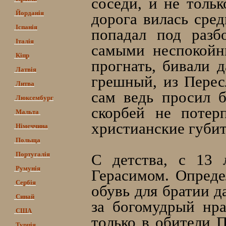
соседи, и не тольк
Йорданія
дорога вилась сред
Іспанія
попадал под разб
Італія
самыми неспокойн
Кіпр
прогнать, бивали д
Латвія
грешный, из Пересл
Литва
сам ведь просил 
Люксембург
скорбей не потер
Мальта
христианские губит
Німеччина
Польща
Португалія
С детства, с 13 
Румунія
Герасимом. Опреде
Сербія
обувь для братии 
Синай
за богомудрый нр
США
только в обители 
Турція