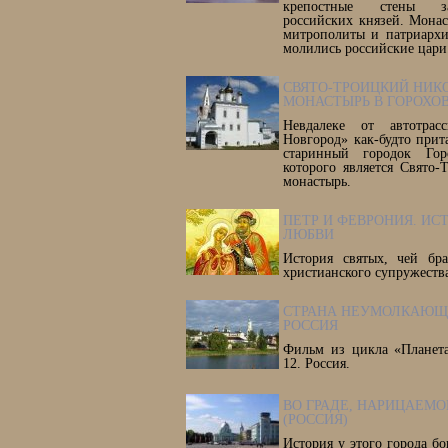
крепостные стены з
российских князей. Мона
митрополиты и патриархи
молились российские цари
СВЯТО-ТРОИЦКИЙ НИК
МОНАСТЫРЬ В ГОРОХОВ
Невдалеке от автотрас
Новгород» как-будто прит
старинный городок Гор
которого является Свято
монастырь.
ПЕТР И ФЕВРОНИЯ. ИС
ЛЮБВИ
История святых, чей бра
христианского супружеств
СТРАНА НЕУМОЛКАЮЩ
РОССИЯ
Фильм из цикла «Планета
12. Россия.
ВО ГРАДЕ, НАРИЦАЕМО
(РОССИЯ)
История у этого города бог