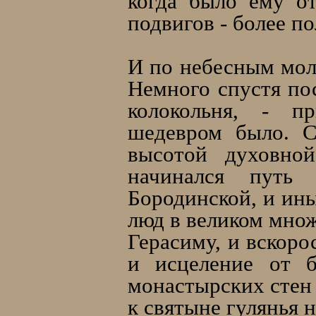
когда было ему о
подвигов - более по
И по небесным моли
Немного спустя по
колокольня, - п
шедевром было. С
высотой духовно
начинался путь 
Бородинской, и ин
люд в великом мно
Герасиму, и вскоро
и исцеление от б
монастырских стен 
к святыне гулянья 