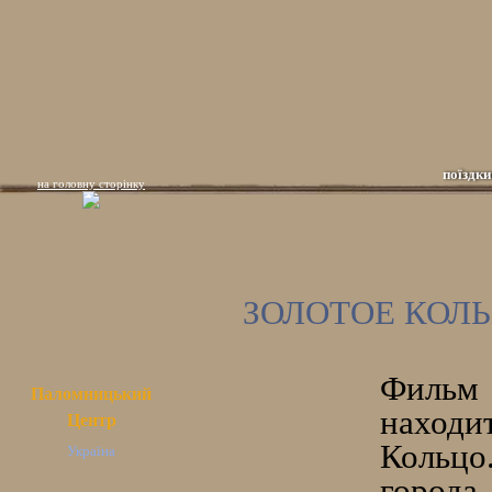
поїздки
на головну сторінку
ЗОЛОТОЕ КОЛЬ
Фильм 
Паломницький
находи
Центр
Кольцо
Україна
город