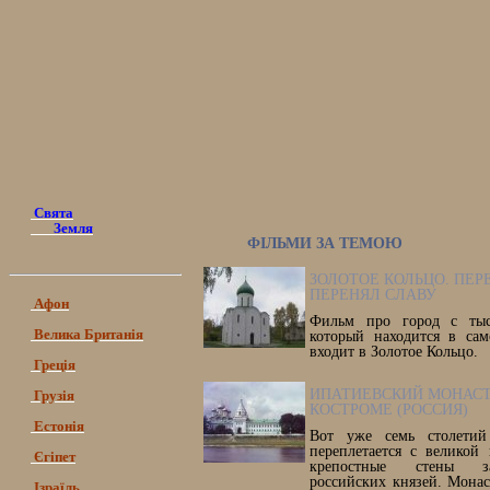
Свята
Земля
ФІЛЬМИ ЗА ТЕМОЮ
ЗОЛОТОЕ КОЛЬЦО. ПЕР
ПЕРЕНЯЛ СЛАВУ
Афон
Фильм про город с тыся
Велика Британія
который находится в са
входит в Золотое Кольцо.
Греція
ИПАТИЕВСКИЙ МОНАСТ
Грузія
КОСТРОМЕ (РОССИЯ)
Естонія
Вот уже семь столетий
переплетается с великой
Єгіпет
крепостные стены з
российских князей. Мона
Ізраїль