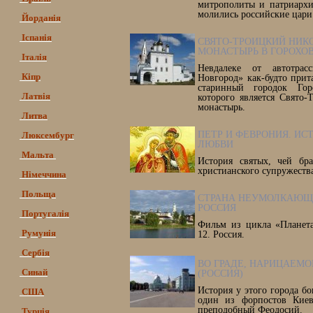
митрополиты и патриархи
молились российские цари
Йорданія
Іспанія
СВЯТО-ТРОИЦКИЙ НИК
МОНАСТЫРЬ В ГОРОХОВ
Італія
Невдалеке от автотрас
Кіпр
Новгород» как-будто прит
старинный городок Гор
Латвія
которого является Свято
монастырь.
Литва
ПЕТР И ФЕВРОНИЯ. ИС
Люксембург
ЛЮБВИ
Мальта
История святых, чей бра
христианского супружеств
Німеччина
Польща
СТРАНА НЕУМОЛКАЮЩ
РОССИЯ
Португалія
Фильм из цикла «Планета
Румунія
12. Россия.
Сербія
ВО ГРАДЕ, НАРИЦАЕМО
Синай
(РОССИЯ)
История у этого города бог
США
один из форпостов Киев
преподобный Феодосий.
Турція