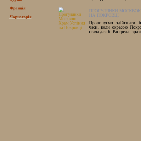
Франція
ПРОГУЛЯНКИ МОСКВОЮ
НА ПОКРОВЦІ
Чорногорія
Пропонуємо здійснити і
часи, коли окрасою Покр
стала для Б. Растреллі зра