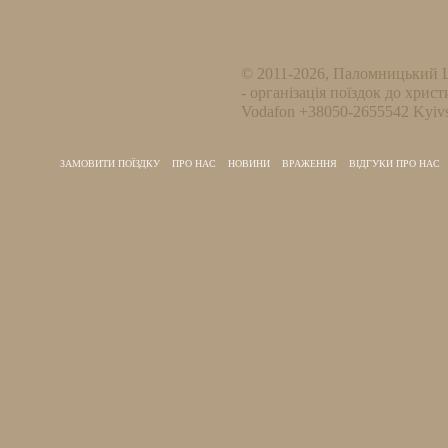
© 2011-2026, Паломницький 
- організація поїздок до христ
Vodafon +38050-2655542 Kyivs
ЗАМОВИТИ ПОЇЗДКУ
ПРО НАС
НОВИНИ
ВРАЖЕННЯ
ВІДГУКИ ПРО НАС