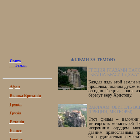
ФІЛЬМИ ЗА ТЕМОЮ
Свята
Земля
ГРЕЦИЯ ГЛАЗАМИ ПАЛ
"КРАЇНА КРАСИ І ДУХА"
Каждая пядь этой земли н
прошлом, полном духом м
Афон
сегодня Греция - одна из
берегут веру Христову.
Велика Британія
Греція
ВАРЛААМ. ОБИТЕЛЬ ВС
(ГРЕЦИЯ, МЕТЕОРЫ)
Грузія
Этот фильм – паломнич
Естонія
метеорских монастырей. Т
искренним сердцем мож
Єгіпет
давним православным тр
этого удивительного места
Ізраїль