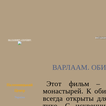
поїздки
на головну сторінку
ВАРЛААМ. ОБИ
Этот фильм – 
Паломницький
монастырей. К оби
Центр
всегда открыты дл
Україна
тихо. С искренн