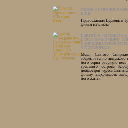
ПЛАНЕТА ПРАВОСЛАВИЯ
КИПР
Православная Церковь в Т
фильм из цикла
СВЯТИЙ ПОКРОВИТЕЛЬ
СЕРЕДЗЕМНОМОР'Я. СВ
СПИРИДОН ТРИМІФУНТ
ЧУДОТВОРЕЦЬ
Мощі Святого Спиридон
зберегли тепло людського т
його серця огорнуло весь 
грецького острова Корф
неймовірні чудеса Святите
фільму відкривають заві
його життя.