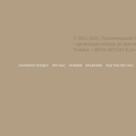
© 2011-2026, Паломницький 
- організація поїздок до христ
Vodafon +38050-2655542 Kyivs
ЗАМОВИТИ ПОЇЗДКУ
ПРО НАС
НОВИНИ
ВРАЖЕННЯ
ВІДГУКИ ПРО НАС