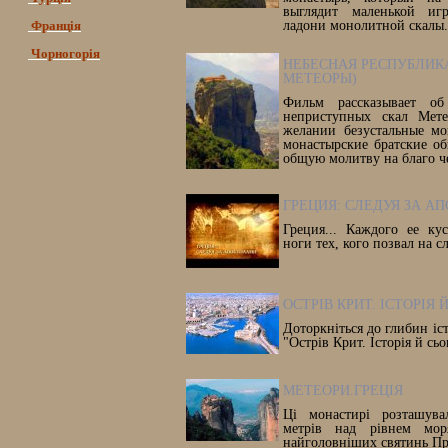
выглядит маленькой иг
Франція
ладони монолитной скалы.
Чорногорія
НЕБЕСНАЯ РЕСПУБЛИКА
МЕТЕОРЫ)
Фильм рассказывает об
неприступных скал Мете
желании безустальные мо
монастырские братские о
общую молитву на благо ч
ГРЕЦИЯ: СЛЕДУЯ ЗА А
Греция... Каждого ее ку
ноги тех, кого позвал на 
ОСТРІВ КРИТ. ІСТОРІЯ
Доторкніться до глибин іст
"Острів Крит. Історія й сь
МЕТЕОРИ.ГРЕЦІЯ
Ці монастирі розташува
метрів над рівнем мо
найголовніших святинь Пр