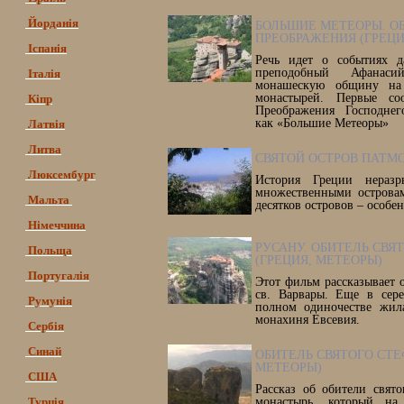
Йорданія
БОЛЬШИЕ МЕТЕОРЫ. О
ПРЕОБРАЖЕНИЯ (ГРЕЦИ
Іспанія
Речь идет о событиях д
преподобный Афанас
Італія
монашескую общину на
монастырей. Первые со
Кіпр
Преображения Господнег
как «Большие Метеоры»
Латвія
Литва
СВЯТОЙ ОСТРОВ ПАТМ
Люксембург
История Греции неразр
множественными острова
Мальта
десятков островов – особе
Німеччина
РУСАНУ. ОБИТЕЛЬ СВЯ
Польща
(ГРЕЦИЯ, МЕТЕОРЫ)
Португалія
Этот фильм рассказывает 
св. Варвары. Еще в сер
Румунія
полном одиночестве жила
монахиня Евсевия.
Сербія
Синай
ОБИТЕЛЬ СВЯТОГО СТЕ
МЕТЕОРЫ)
США
Рассказ об обители свят
Турція
монастырь, который на