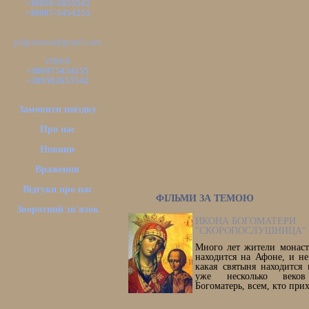
+38050-2655542
+38097-5454255
pilgrimsua@gmail.com
VIBER
+380975454255
+380502655542
Замовити поїздку
Про нас
Новини
Враження
Відгуки про нас
ФІЛЬМИ ЗА ТЕМОЮ
Зворотний зв'язок
ИКОНА БОГОМАТЕРИ
"СКОРОПОСЛУШНИЦА"
Много лет жители монаст
находится на Афоне, и не
какая святыня находится
уже несколько веко
Богоматерь, всем, кто прих