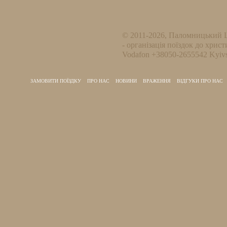
© 2011-2026, Паломницький 
- організація поїздок до христ
Vodafon +38050-2655542 Kyivs
ЗАМОВИТИ ПОЇЗДКУ
ПРО НАС
НОВИНИ
ВРАЖЕННЯ
ВІДГУКИ ПРО НАС