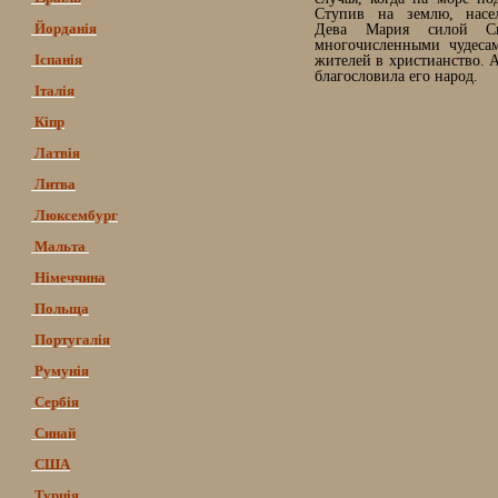
Ступив на землю, насе
Йорданія
Дева Мария силой С
многочисленными чудеса
Іспанія
жителей в христианство. 
благословила его народ.
Італія
Кіпр
Латвія
Литва
Люксембург
Мальта
Німеччина
Польща
Португалія
Румунія
Сербія
Синай
США
Турція