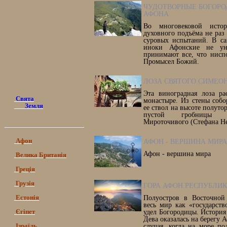
ЧУДОТВОРНЫЕ БОГОР
АФОНА
Во многовековой исто
духовного подъёма не раз
суровых испытаний. В с
иноки Афонские не ун
принимают все, что нисп
Промысел Божий.
ЛОЗА СВЯТОГО СИМЕО
Эта виноградная лоза ра
Свята
монастыре. Из стены соб
Земля
ее ствол на высоте полутор
пустой гробницы с
Мироточивого (Стефана Н
Афон
АФОН - ВЕРШИНА МИРА
Афон - вершина мира
Велика Британія
Греція
Грузія
ГОРА АФОН РЕСПУБЛИ
Естонія
Полуостров в Восточной
весь мир как «государст
Єгіпет
удел Богородицы. История 
Дева оказалась на берегу 
Ізраїль
случая, когда на море по