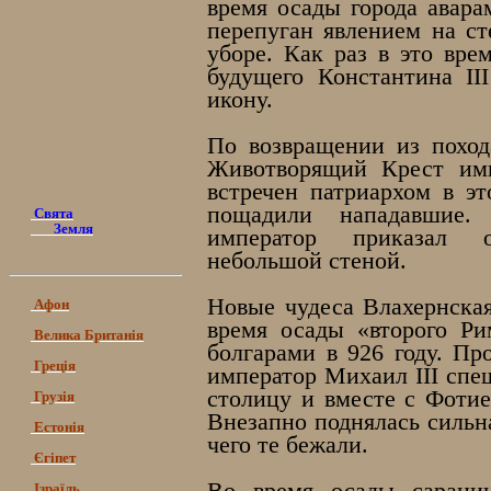
время осады города авара
перепуган явлением на с
уборе. Как раз в это вре
будущего Константина II
икону.
По возвращении из поход
Животворящий Крест имп
встречен патриархом в э
пощадили нападавшие.
Свята
Земля
император приказал о
небольшой стеной.
Новые чудеса Влахернская
Афон
время осады «второго Ри
Велика Британія
болгарами в 926 году. Пр
Греція
император Михаил III спе
столицу и вместе с Фотие
Грузія
Внезапно поднялась сильна
Естонія
чего те бежали.
Єгіпет
Ізраїль