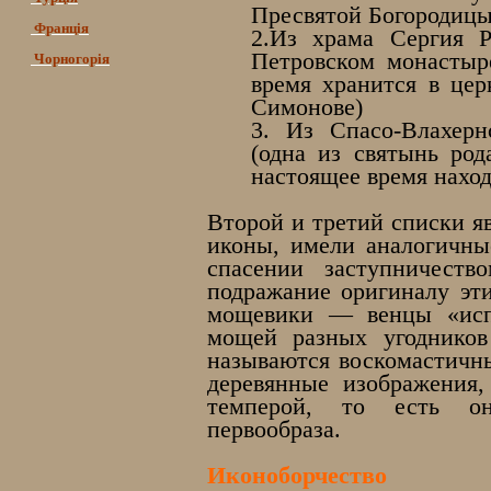
Пресвятой Богородицы»
Франція
2.Из храма Сергия Р
Петровском монастыре
Чорногорія
время хранится в це
Симонове)
3. Из Спасо-Влахерн
(одна из святынь род
настоящее время наход
Второй и третий списки я
иконы, имели аналогичны
спасении заступничеств
подражание оригиналу эти
мощевики — венцы «исп
мощей разных угодников
называются воскомастичны
деревянные изображения
темперой, то есть он
первообраза.
Иконоборчество