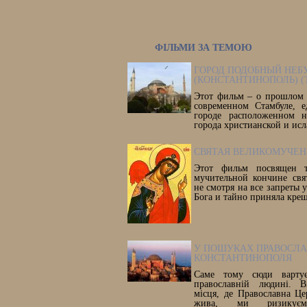
ФІЛЬМИ ЗА ТЕМОЮ
ГОРОД ПОДОБНЫЙ НЕБ
(КОНСТАНТИНОПОЛЬ) (
Этот фильм – о прошлом 
современном Стамбуле, 
городе расположенном н
города христианской и ис
СВЯТАЯ ВЕЛИКОМУЧЕН
Этот фильм посвящен т
мучительной кончине свя
не смотря на все запреты 
Бога и тайно приняла кре
У ПОШУКАХ ПРАВОСЛ
КОНСТАНТИНОПОЛЯ
Саме тому сюди вартує
православній людині. В
місця, де Православна Ц
жива, ми ризикує