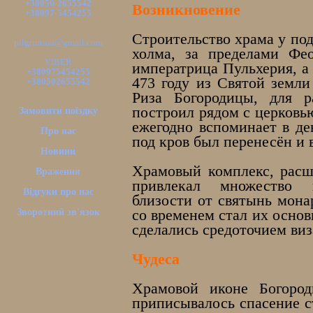
+38050-2655542
Возникновение
+38097-5454255
Строительство храма у по
pilgrimsua@gmail.com
холма, за пределами Фео
VIBER
императрица Пульхерия, а
+380975454255
473 году из Святой земли
+380502655542
Риза Богородицы, для р
построил рядом с церковь
Замовити поїздку
ежегодно вспоминает в де
Про нас
под кров был перенесён и 
Новини
Храмовый комплекс, рас
Враження
привлекал множество 
Відгуки про нас
близости от святынь мона
Зворотний зв'язок
со временем стал их осно
сделались средоточием виз
Чудеса
Храмовой иконе Богород
приписывалось спасение с