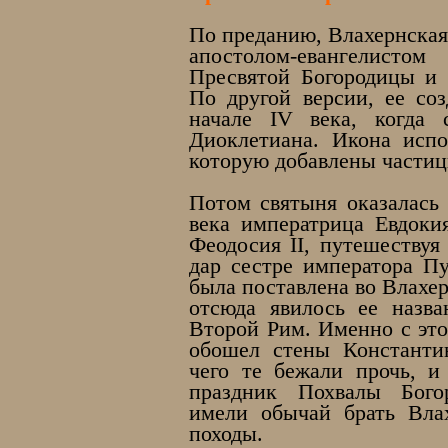
По преданию, Влахернская
апостолом-евангелист
Пресвятой Богородицы и 
По другой версии, ее со
начале IV века, когда 
Диоклетиана. Икона испо
которую добавлены части
Потом святыня оказалась
века императрица Евдокия
Феодосия II, путешествуя
дар сестре императора Пу
была поставлена во Влахе
отсюда явилось ее назв
Второй Рим. Именно с это
обошел стены Константи
чего те бежали прочь, и
праздник Похвалы Бого
имели обычай брать Вла
походы.