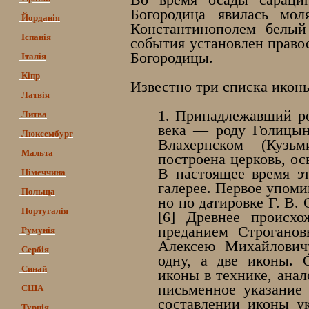
Во время осады сараци
Богородица явилась мо
Йорданія
Константинополем белый
Іспанія
события установлен право
Богородицы.
Італія
Кіпр
Известно три списка иконы
Латвія
1. Принадлежавший ро
Литва
века — роду Голицын
Люксембург
Влахернском (Кузь
Мальта
построена церковь, ос
В настоящее время эт
Німеччина
галерее. Первое упоми
Польща
но по датировке Г. В. 
Португалія
[6] Древнее происх
преданием Строгано
Румунія
Алексею Михайлович
Сербія
одну, а две иконы. 
Синай
иконы в технике, анал
письменное указание
США
составлении иконы ук
Турція