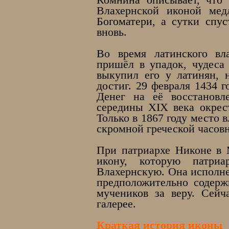
Комнина описывает, что 
Влахернской иконой мед
Богоматери, а сутки спу
вновь.
Во время латинского вл
пришёл в упадок, чудеса 
выкупил его у латинян, 
достиг. 29 февраля 1434 г
Денег на её восстановл
середины XIX века окрест
Только в 1867 году место 
скромной греческой часовн
При патриархе Никоне в 
икону, которую патри
Влахернскую. Она исполне
предположительно содерж
мучеников за веру. Сейч
галерее.
Краткая история иконы