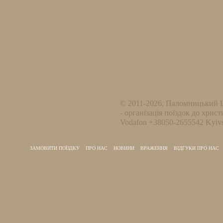
© 2011-2026, Паломницький 
- організація поїздок до христ
Vodafon +38050-2655542 Kyivs
ЗАМОВИТИ ПОЇЗДКУ
ПРО НАС
НОВИНИ
ВРАЖЕННЯ
ВІДГУКИ ПРО НАС