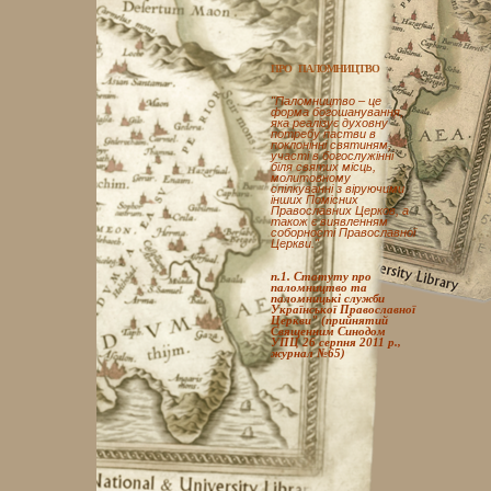
ПРО ПАЛОМНИЦТВО
"Паломництво – це
форма богошанування,
яка реалізує духовну
потребу пастви в
поклонінні святиням,
участі в богослужінні
біля святих місць,
молитовному
спілкуванні з віруючими
інших Помісних
Православних Церков, а
також є виявленням
соборності Православної
Церкви."
п.1. Статуту про
паломництво та
паломницькі служби
Української Православної
Церкви" (прийнятий
Священним Синодом
УПЦ 26 серпня 2011 р.,
журнал №65)