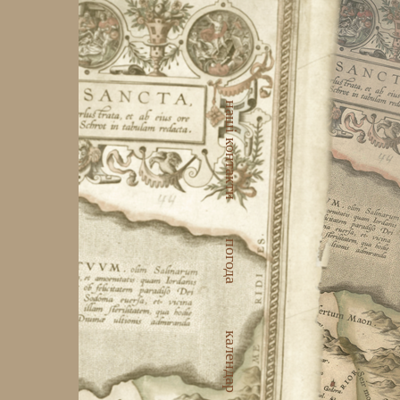
наші контакти
погода
календар