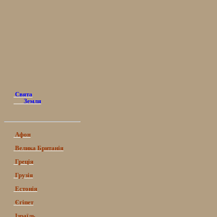
Свята
Земля
Афон
Велика Британія
Греція
Грузія
Естонія
Єгіпет
Ізраїль