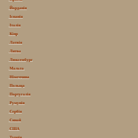
Йорданія
Іспанія
Італія
Кіпр
Латвія
Литва
Люксембург
Мальта
Німеччина
Польща
Португалія
Румунія
Сербія
Синай
США
Турція