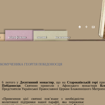
відеофільми
святині
паломнику
ИКОМУЧЕНИКА ГЕОРГІЯ ПОБІДОНОСЦЯ
6 лютого у
Десятинний монастир
, що на
Старокиївській горі
при
Побідоносця
. Святиню привезли з Афонського монастиря
Кс
Предстоятеля Української Православної Церкви Блаженнішого Митропо
«Привезення цієї святині пов’язане з необхідністю
молитовної підтримки нашої парафії, яка переживає