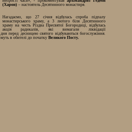
непрості часи», - прокоментував
архімандрит Гедеон
(Харон)
– настоятель Десятинного монастиря.
Нагадаємо, що 27 січня відбулась спроба підпалу
монастирського храму, а 3 лютого біля Десятинного
храму на честь Різдва Пресвятої Богородиці, відбулась
акція радикалів, які вимагали ліквідації
дня перед десницею святого відбуваються богослужіння.
имуть в обителі до початку
Великого Посту.