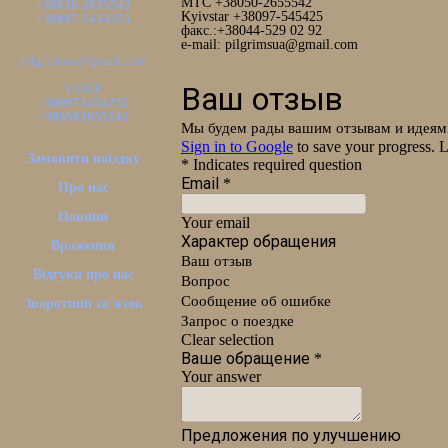
MTC +38050-2655542
+38050-2655542
Kyivstar +38097-545425
+38097-5454255
факс.:+38044-529 02 92
e-mail: pilgrimsua@gmail.com
pilgrimsua@gmail.com
VIBER
+380975454255
+380502655542
Замовити поїздку
Про нас
Новини
Враження
Відгуки про нас
Зворотний зв'язок