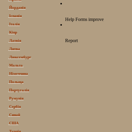
Йорданія
Іспанія
Італія
Кіпр
Латвія
Литва
Люксембург
Мальта
Німеччина
Польща
Португалія
Румунія
Сербія
Синай
США
Турція