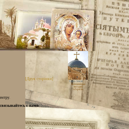
[Друк сторінки]
Свята Земля
паломницькі
поїздки
в Ізраїль
ентру.
связывайтесь с нами