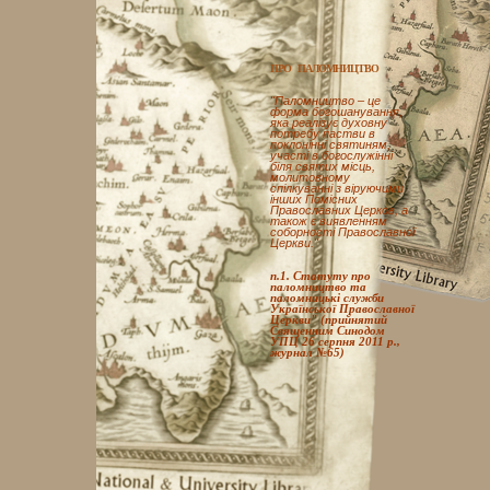
ПРО ПАЛОМНИЦТВО
"Паломництво – це
форма богошанування,
яка реалізує духовну
потребу пастви в
поклонінні святиням,
участі в богослужінні
біля святих місць,
молитовному
спілкуванні з віруючими
інших Помісних
Православних Церков, а
також є виявленням
соборності Православної
Церкви."
п.1. Статуту про
паломництво та
паломницькі служби
Української Православної
Церкви" (прийнятий
Священним Синодом
УПЦ 26 серпня 2011 р.,
журнал №65)