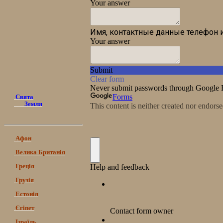
Свята
Земля
Афон
Велика Британія
Греція
Грузія
Естонія
Єгіпет
Ізраїль