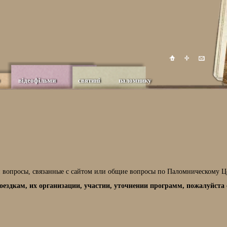
відеофільми
святині
паломнику
 вопросы, связанные с сайтом или общие вопросы по Паломническому Ц
ездкам, их организации, участии, уточнении программ, пожалуйста 