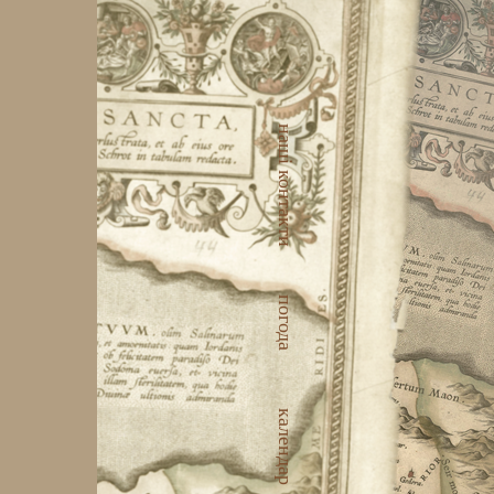
наші контакти
погода
календар