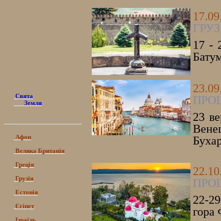
17.09
ГРУЗ
17 - 
Батум
23.0
Свята
ПРОЩ
Земля
23 ве
Венец
Афон
Буха
Велика Британія
Греція
22.10
Грузія
ПРОЩ
Естонія
22-29
Єгіпет
гора 
Ізраїль