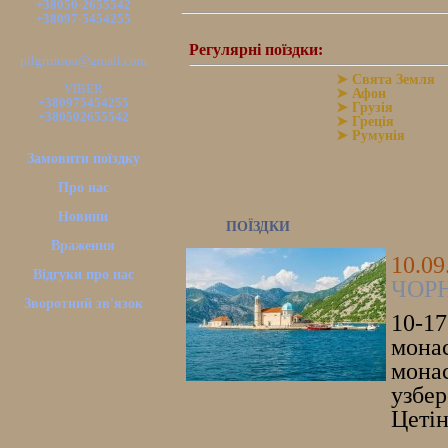
+38050-2655542
+38097-5454255
Регулярні поїздки:
pilgrimsua@gmail.com
➤ Свята Земля
VIBER
➤ Афон
+380975454255
➤ Грузія
+380502655542
➤ Греція
➤ Румунія
Замовити поїздку
Про нас
Новини
ПОЇЗДКИ
Враження
10.0
Відгуки про нас
ЧОРН
Зворотний зв'язок
10-17
монас
мона
узбе
Цетін