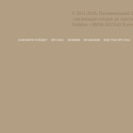
© 2011-2026, Паломницький 
- організація поїздок до христ
Vodafon +38050-2655542 Kyivs
ЗАМОВИТИ ПОЇЗДКУ
ПРО НАС
НОВИНИ
ВРАЖЕННЯ
ВІДГУКИ ПРО НАС