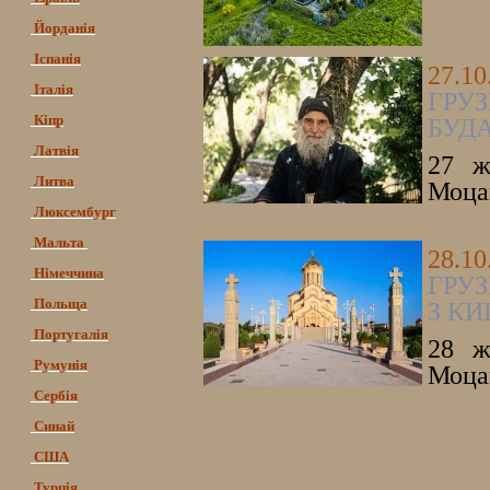
Йорданія
Іспанія
27.10
Італія
ГРУЗ
Кіпр
БУД
Латвія
27 ж
Литва
Моцам
Люксембург
Мальта
28.10
Німеччина
ГРУЗ
Польща
З К
Португалія
28 ж
Румунія
Моцам
Сербія
Синай
США
Турція