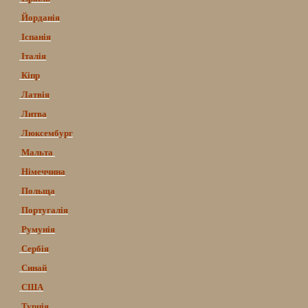
Йорданія
Іспанія
Італія
Кіпр
Латвія
Литва
Люксембург
Мальта
Німеччина
Польща
Португалія
Румунія
Сербія
Синай
США
Турція