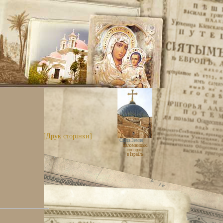
[Друк сторінки]
Свята Земля
паломницькі
поїздки
в Ізраїль