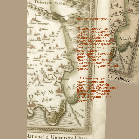
ПРО ПАЛОМНИЦТВО
"Паломництво – це
форма богошанування,
яка реалізує духовну
потребу пастви в
поклонінні святиням,
участі в богослужінні
біля святих місць,
молитовному
спілкуванні з віруючими
інших Помісних
Православних Церков, а
також є виявленням
соборності Православної
Церкви."
п.1. Статуту про
паломництво та
паломницькі служби
Української Православної
Церкви" (прийнятий
Священним Синодом
УПЦ 26 серпня 2011 р.,
журнал №65)