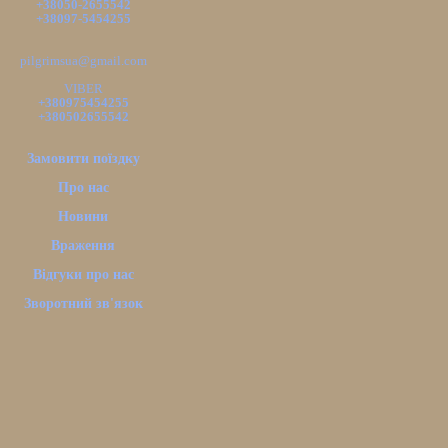
+38050-2655542
+38097-5454255
pilgrimsua@gmail.com
VIBER
+380975454255
+380502655542
Замовити поїздку
Про нас
Новини
Враження
Відгуки про нас
Зворотний зв'язок