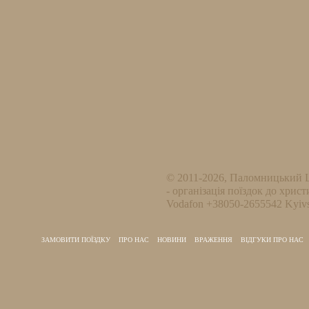
© 2011-2026, Паломницький 
- організація поїздок до христ
Vodafon +38050-2655542 Kyivs
ЗАМОВИТИ ПОЇЗДКУ
ПРО НАС
НОВИНИ
ВРАЖЕННЯ
ВІДГУКИ ПРО НАС