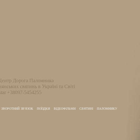
Центр Дорога Паломника
иянських святинь в Україні та Світі
tar +38097-5454255
ЗВОРОТНИЙ ЗВ'ЯЗОК
ПОЇЗДКИ
ВІДЕОФІЛЬМИ
СВЯТИНІ
ПАЛОМНИКУ