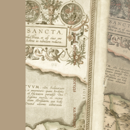
наші контакти
погода
календар