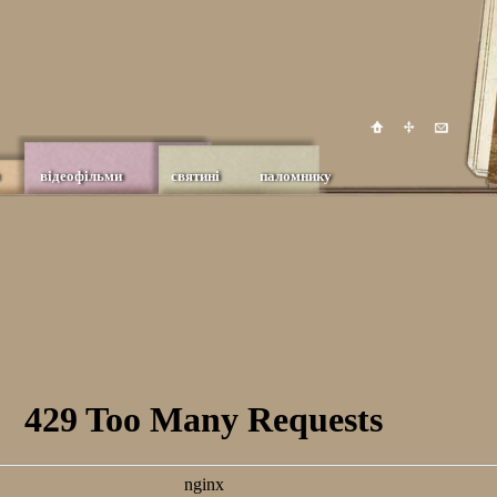
відеофільми
святині
паломнику