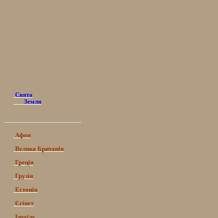
Свята
Земля
Афон
Велика Британія
Греція
Грузія
Естонія
Єгіпет
Ізраїль