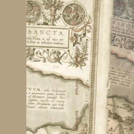
наші контакти
погода
календар