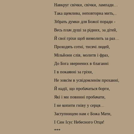
Навкруг свічки, свічки, лампади…
Така щемлива, неповторна мить,..
Зібрать думки для Божої поради -
Весь плач душі за рідних, за дітей,
Й свої гріхи щоб вимолить за раз…
Проходять сотні, тисячі людей,
Мільйони слів, молитв і фраз,
До Бога звернених в благанні
І в покаянні за гріхи,
Не зовсім в усвідомленім проханні,
Й надії, що пробачаться борги,
Які і ми повинні пробачати,
І не копити гніву у серця…
Заступницею нам є Божа Мати,
І Син Ісус Небесного Отця!
***