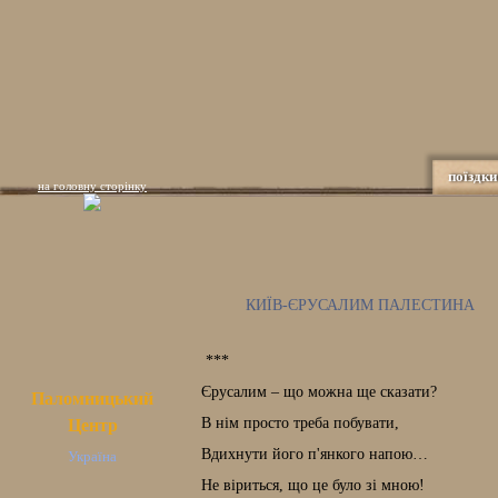
поїздки
на головну сторінку
КИЇВ-ЄРУСАЛИМ ПАЛЕСТИНА
***
Єрусалим – що можна ще сказати?
Паломницький
В нім просто треба побувати,
Центр
Вдихнути його п'янкого напою…
Україна
Не віриться, що це було зі мною!