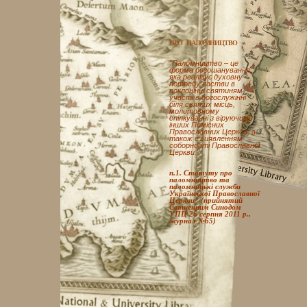
ПРО ПАЛОМНИЦТВО
"Паломництво – це
форма богошанування,
яка реалізує духовну
потребу пастви в
поклонінні святиням,
участі в богослужінні
біля святих місць,
молитовному
спілкуванні з віруючими
інших Помісних
Православних Церков, а
також є виявленням
соборності Православної
Церкви."
п.1. Статуту про
паломництво та
паломницькі служби
Української Православної
Церкви" (прийнятий
Священним Синодом
УПЦ 26 серпня 2011 р.,
журнал №65)