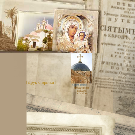
[Друк сторінки]
Свята Земля
паломницькі
поїздки
в Ізраїль