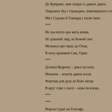
Де Кумрани, мов свідки із давніх давен.
Людських бід і страждань, невичерпного го
Міст Содома й Гоморра і тисяч імен…
***
Не зна ніхто про мить кінця,
Ні грішний люд, ні Божий син…
Моливсь про чашу до Отця,
В поту кровавім Сам, Один…
***
Долина Кедрону – дика пустеля,
Монахів – аскетів давня оселя.
Фортеця для духу ці Божі місця.
В круг гори і скелі – нема їм кінця…
***
***
Ворота Судні на Голгофу,