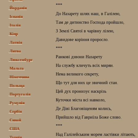
***
Йорданія
До Назарету шлях наш, в Галілею,
Іспанія
Там де дитинство Господа пройшло,
Італія
З Землі Святої в чарівну лілею,
Кіпр
Давидове коріння проросло.
Латвія
***
Литва
Ранкові дзвони Назарету
Люксембург
На службу кличуть всіх мирян.
Мальта
Нема великого секрету,
Німеччина
Що тут для них це звичний стан.
Польща
Цей дух пронизує наскрізь
Португалія
Куточки міста всі навколо,
Румунія
Де Діві Благовіщеням колись,
Сербія
Прийшло від Гавриїла Боже слово.
Синай
***
США
Над Галілейським морем ластівки літають,
Турція