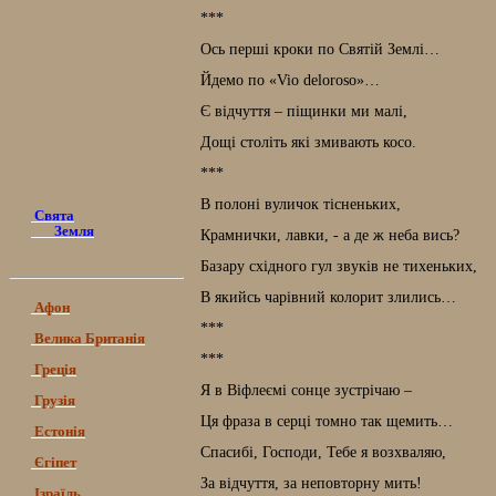
***
Ось перші кроки по Святій Землі…
Йдемо по «Vio deloroso»…
Є відчуття – піщинки ми малі,
Дощі століть які змивають косо.
***
В полоні вуличок тісненьких,
Свята
Земля
Крамнички, лавки, - а де ж неба вись?
Базару східного гул звуків не тихеньких,
В якийсь чарівний колорит злились…
Афон
***
Велика Британія
***
Греція
Я в Віфлеємі сонце зустрічаю –
Грузія
Ця фраза в серці томно так щемить…
Естонія
Спасибі, Господи, Тебе я возхваляю,
Єгіпет
За відчуття, за неповторну мить!
Ізраїль