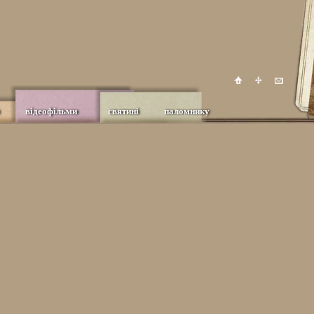
відеофільми
святині
паломнику