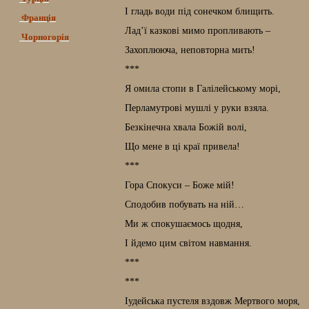
І гладь води під сонечком блищить.
Франція
Лад’ї казкові мимо пропливають –
Чорногорія
Захоплююча, неповторна мить!
***
Я омила стопи в Галілейському морі,
Перламутрові мушлі у руки взяла.
Безкінечна хвала Божій волі,
Що мене в ці краї привела!
***
Гора Спокуси – Боже мій!
Сподобив побувать на ній…
Ми ж спокушаємось щодня,
І йдемо цим світом навмання.
***
***
Іудейська пустеля вздовж Мертвого моря,