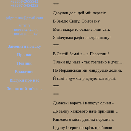
+38050-2655542
***
+38097-5454255
Дарунок долі цей мій переліт
pilgrimsua@gmail.com
В Землю Святу, Обітовану.
VIBER
Мені відкрито безкінечний світ,
+380975454255
+380502655542
Я відчуваю радість незрівнянну!
***
Замовити поїздку
В Святій Землі я – в Палестині!
Про нас
Тільки від назв - так трепетно в душі…
Новини
По Йорданській ми мандруємо долині,
Враження
Й самі в думках рифмуються вірші.
Відгуки про нас
***
Зворотний зв'язок
***
Дамаські ворота і навкруг оливи -
До замку казкового наче прийшли…
Ранкового міста дзвінкі переливи,
І душу і серце наскрізь пройняли.