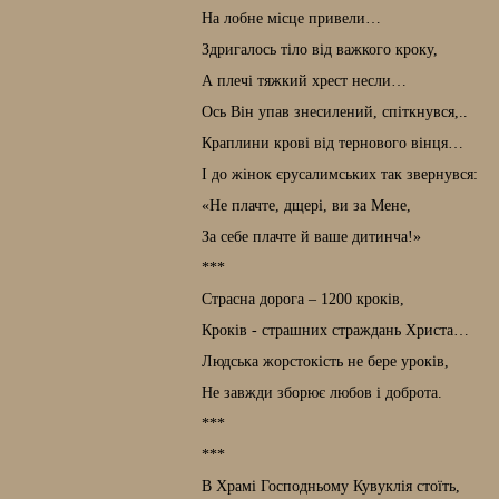
На лобне місце привели…
Здригалось тіло від важкого кроку,
А плечі тяжкий хрест несли…
Ось Він упав знесилений, спіткнувся,..
Краплини крові від тернового вінця…
І до жінок єрусалимських так звернувся:
«Не плачте, дщері, ви за Мене,
За себе плачте й ваше дитинча!»
***
Страсна дорога – 1200 кроків,
Кроків - страшних страждань Христа…
Людська жорстокість не бере уроків,
Не завжди зборює любов і доброта.
***
***
В Храмі Господньому Кувуклія стоїть,