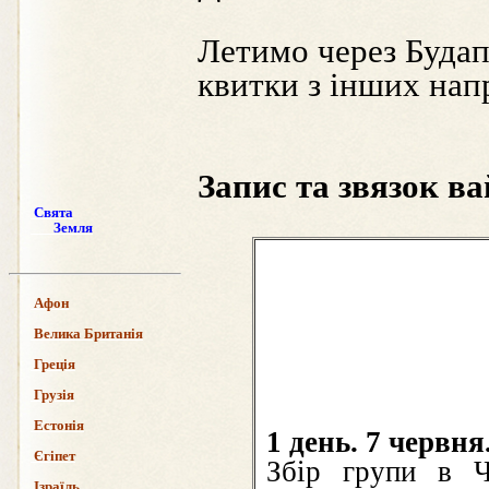
Летимо через Буда
квитки з інших нап
Запис та звязок в
Свята
Земля
Афон
Велика Британія
Греція
Грузія
Естонія
1 день. 7 червня
Єгіпет
Збір групи в Ч
Ізраїль