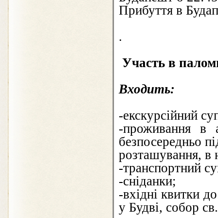
Прибуття в Будап
.
Участь в палом
Входить:
-екскурсійний су
-проживання в а
безпосередньо пі
розташування, в 
-транспортний с
-сніданки;
-вхідні квитки до
у Будві, собор св