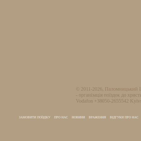
© 2011-2026, Паломницький 
- організація поїздок до христ
Vodafon +38050-2655542 Kyivs
ЗАМОВИТИ ПОЇЗДКУ
ПРО НАС
НОВИНИ
ВРАЖЕННЯ
ВІДГУКИ ПРО НАС