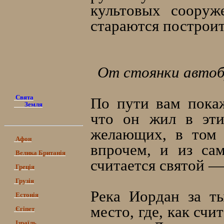
культовых сооруж
стараются построит
От стоянки автоб
Свята
По пути вам покаж
Земля
что он жил в эти
желающих, в том 
Афон
впрочем, и из са
Велика Британія
считается святой —
Греція
Грузія
Река Иордан за ты
Естонія
место, где, как счи
Єгіпет
Ізраїль