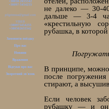
отелей, расположе
+38050-2655542
+38097-5454255
не далеко — 30-4
дальше — 3-4 ча
pilgrimsua@gmail.com
«крестильную со
VIBER
+380975454255
+380502655542
рубашка, в которой
Замовити поїздку
Про нас
Погружатьс
Новини
Враження
В принципе, можно 
Відгуки про нас
Зворотний зв'язок
после погружения
стирают, а высушив
Если человек заб
рубашку — и он 