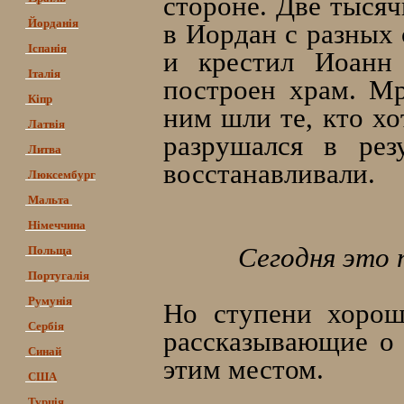
стороне. Две тысяч
Йорданія
в Иордан с разных 
Іспанія
и крестил Иоанн 
Італія
построен храм. Мр
Кіпр
ним шли те, кто хо
Латвія
разрушался в рез
Литва
восстанавливали.
Люксембург
Мальта
Німеччина
Сегодня это 
Польща
Португалія
Румунія
Но ступени хорош
Сербія
рассказывающие о 
Синай
этим местом.
США
Турція