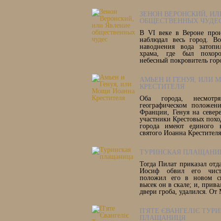
ЗЕНОН ВЕРОНСКИЙ, ИЛ
ОБЩЕСТВЕННЫХ ЧУДЕ
В VI веке в Вероне прои
наблюдал весь город. В
наводнения вода затопи
храма, где был похоро
небесный покровитель гор
АМЬЕН И ГЕНУЯ, ИЛИ
КРЕСТИТЕЛЯ
Оба города, несмот
географическом положен
Франции, Генуя на север
участники Крестовых поход
города имеют единого н
святого Иоанна Крестителя
ТУРИНСКАЯ ПЛАЩАНИ
Тогда Пилат приказал отдат
Иосиф обвил его чис
положил его в новом св
высек он в скале; и, прив
двери гроба, удалился. От
П'ЯТЕ ЄВАНГЕЛІЄ ТУР
ПЛАЩАНИЦЯ