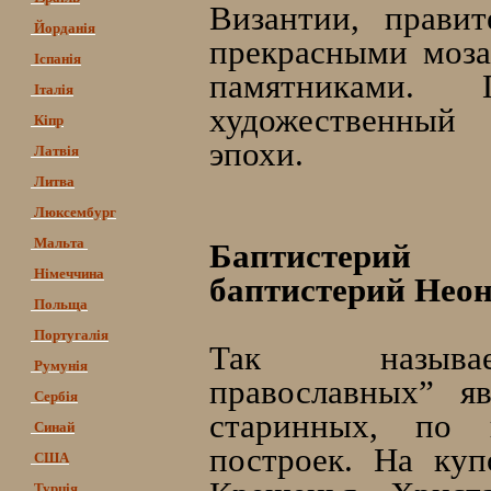
Византии, прави
Йорданія
прекрасными моз
Іспанія
памятниками.
Італія
художественный 
Кіпр
эпохи.
Латвія
Литва
Люксембург
Мальта
Баптистерий 
Німеччина
баптистерий Неон
Польща
Португалія
Так называе
Румунія
православных” я
Сербія
старинных, по 
Синай
построек. На куп
США
Турція