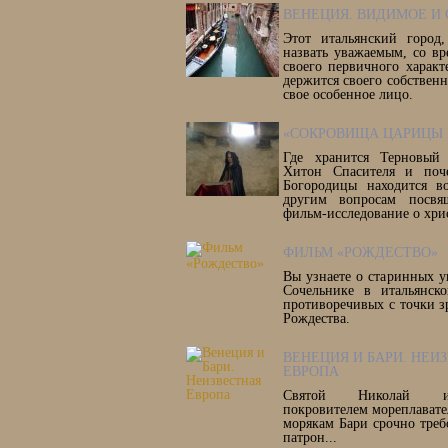
ВЕНЕЦИЯ. ВИДИМОЕ И
Этот итальянский город
назвать уважаемым, со вр
своего первичного харак
держится своего собственн
свое особенное лицо.
«СОКРОВИЩА ЦАРИЦЫ 
Где хранится Терновый
Хитон Спасителя и поч
Богородицы находится 
другим вопросам посвя
фильм-исследование о хри
ФИЛЬМ «РОЖДЕСТВО»
Вы узнаете о старинных у
Сочельнике в итальянск
противоречивых с точки з
Рождества.
ВЕНЕЦИЯ И БАРИ. НЕИ
ЕВРОПА
Святой Николай из
покровителем мореплават
морякам Бари срочно треб
патрон...