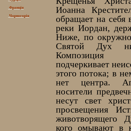
Крещенья Христ
Иоанна Крестите
Франція
Чорногорія
обращает на себя
реки Иордан, дер
Ниже, по окружно
Святой Дух ни
Композиция а
подчеркивает неис
этого потока; в не
нет центра. А
носители предвечн
несут свет хрис
просвещения Ист
животворящего Д
кого омывают в 