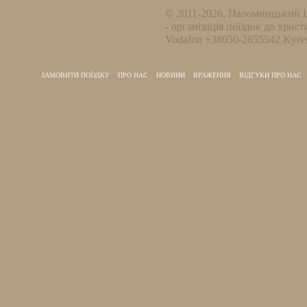
© 2011-2026, Паломницький 
- організація поїздок до христ
Vodafon +38050-2655542 Kyivs
ЗАМОВИТИ ПОЇЗДКУ
ПРО НАС
НОВИНИ
ВРАЖЕННЯ
ВІДГУКИ ПРО НАС