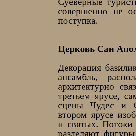
Суеверные турист
совершенно не ос
поступка.
Церковь Сан Апо
Декорация базили
ансамбль, распо
архитектурно свя
третьем ярусе, с
сцены Чудес и С
втором ярусе изо
и святых. Потоки 
разделяют фигуры