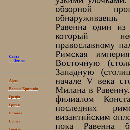
обзорной пр
обнаруживаешь
Равенна один из
который нео
православному па
Римская империя
Свята
Восточную (стол
Земля
Западную (столи
начале V века ст
Афон
Милана в Равенну.
Велика Британія
филиалом Конста
Греція
Грузія
последних ри
Естонія
византийским опло
Єгіпет
пока Равенна 
Ізраїль