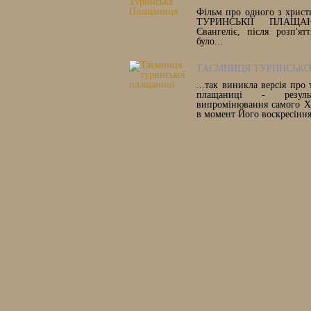
Фільм про одного з христ
ТУРИНСЬКІЇ ПЛАЩАН
Євангеліє, після розп'ят
було...
ТАЄМНИЦЯ ТУРИНСЬКО
...так виникла версія про
плащаниці - результ
випромінювання самого Х
в момент Його воскресіння