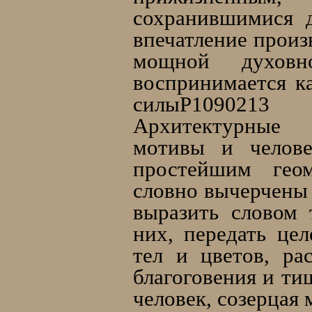
сохранившимися 
впечатление произ
мощной духов
воспринимается к
силыP1090213 
Архитектурные
мотивы и челове
простейшим гео
словно вычерчены 
выразить словом 
них, передать цел
тел и цветов, ра
благого­вения и т
человек, созерцая 