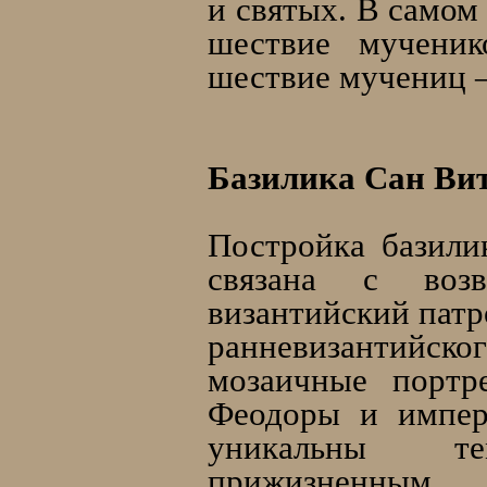
и святых. В самом
шествие мученик
шествие мучениц –
Базилика Сан Ви
Постройка базили
связана с воз
византийский пат
ранневизантийск
мозаичные портр
Феодоры и импер
уникальны т
прижизненны