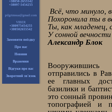
+38050-2655542
+38097-5454255
Всё, что минуло, в
pilgrimsua@gmail.com
Похоронила ты в в
VIBER
Ты, как младенец, 
+380975454255
+380502655542
У сонной вечности 
Замовити поїздку
Александр Блок
Про нас
Новини
Враження
Вооружившись
Відгуки про нас
отправились в Рав
Зворотний зв'язок
ее главных дост
базилики и баптис
это сонный провин
топографией и 
узкими улочками.