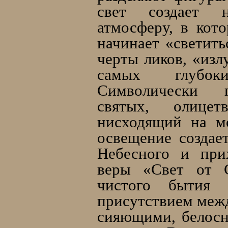
свет создает н
атмосферу, в кот
начинает «светить
черты ликов, «изл
самых глубок
Символически п
святых, олице
нисходящий на м
освещение создае
Небесного и при
веры «Свет от С
чистого бытия 
присутствием межд
сияющими, белос