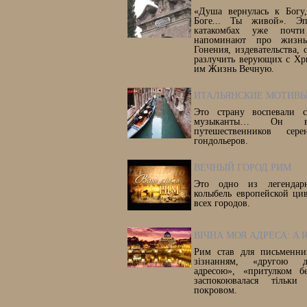
«Душа вернулась к Богу
Боге... Ты живой». Э
катакомбах уже почт
напоминают про жизнь
Гонения, издевательства,
разлучить верующих с Хр
им Жизнь Вечную.
ИТАЛЬЯНСКИЕ МОТИВ
Это страну воспевали с
музыканты… Он все
путешественников се
гондольеров.
ВЕЧНЫЙ ГОРОД РИМ
Это одно из легендар
колыбель европейской ци
всех городов.
ВІЧНА МОЯ АДРЕСА: A 
Рим став для письменни
зізнанням, «другою д
адресою», «притулком б
заспокоювалася тільк
покровом.