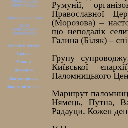
+38050-2655542
Румунії, організ
+38097-5454255
Православної Це
pilgrimsua@gmail.com
(Морозова) – наст
VIBER
що неподалік сели
+380975454255
+380502655542
Галина (Біляк) – сп
Замовити поїздку
Про нас
Групу супроводжу
Новини
Київської єпарх
Враження
Паломницького Цент
Відгуки про нас
Зворотний зв'язок
Маршрут паломництв
Нямець, Путна, Ва
Радауци. Кожен ден