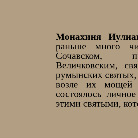
Монахиня Иулиа
раньше много ч
Сочавском, п
Величковским, св
румынских святых, 
возле их мощей
состоялось личное
этими святыми, кото