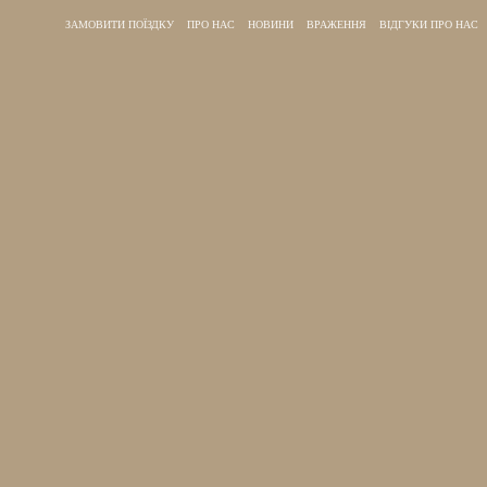
ЗАМОВИТИ ПОЇЗДКУ
ПРО НАС
НОВИНИ
ВРАЖЕННЯ
ВІДГУКИ ПРО НАС