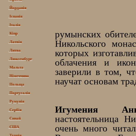
Йорданія
Іспанія
Італія
румынских обителе
Кіпр
Никольского мона
Латвія
которых изготавли
Литва
Люксембург
облачения и ико
Мальта
заверили в том, ч
Німеччина
научат основам тр
Польща
Португалія
Румунія
Игумения Анн
Сербія
настоятельница Ни
Синай
очень много чита
США
Турція