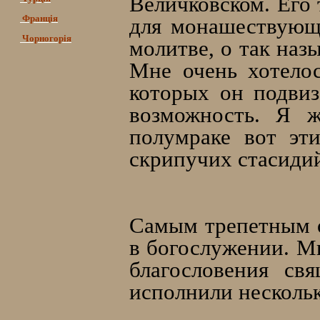
Величковском. Его
Франція
для монашествующи
Чорногорія
молитве, о так на
Мне очень хотелос
которых он подвиз
возможность. Я ж
полумраке вот эт
скрипучих стасидий
Самым трепетным о
в богослужении. Мы
благословения св
исполнили несколь