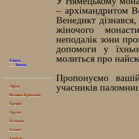
У Нямецькому монас
– архімандритом В
Венедикт дізнався,
жіночого монаст
неподалік зони про
допомоги у їхньо
молиться про найск
Свята
Земля
Пропонуємо вашій 
учасників паломниц
Афон
Велика Британія
Греція
Грузія
Естонія
Єгіпет
Ізраїль