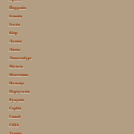
Йорданія
Іспанія
Італія
Кіпр
Латвія
Литва
Люксембург
Мальта
Німеччина
Польща
Португалія
Румунія
Сербія
Синай
США
Турція