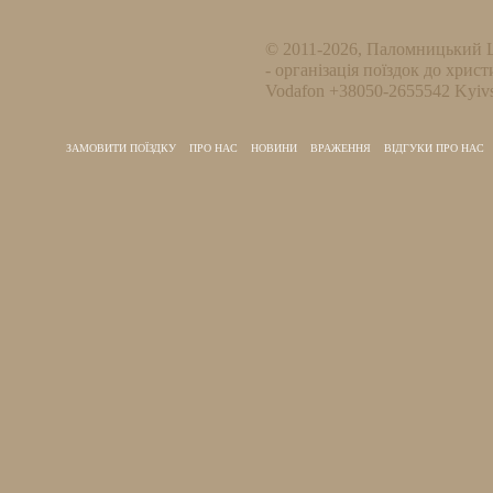
© 2011-2026, Паломницький 
- організація поїздок до христ
Vodafon +38050-2655542 Kyivs
ЗАМОВИТИ ПОЇЗДКУ
ПРО НАС
НОВИНИ
ВРАЖЕННЯ
ВІДГУКИ ПРО НАС