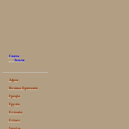
Свята
Земля
Афон
Велика Британія
Греція
Грузія
Естонія
Єгіпет
Ізраїль