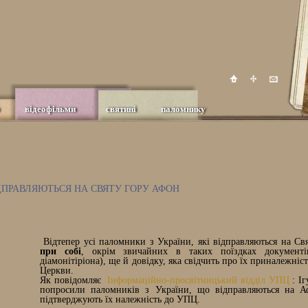
відеофільми
святині
паломнику
ДПРАВЛЯЮТЬСЯ НА СВЯТУ ГОРУ АФОН
Відтепер усі паломники з України, які відправляються на С
при собі
, окрім звичайних в таких поїздках документі
діамонітіріона), ще й довідку, яка свідчить про їх приналежніс
Церкви.
Як повідомляє
Інформаційно-просвітницький відділ УПЦ
: Іг
попросили паломників з України, що відправляються на А
підтверджують їх належність до УПЦ.