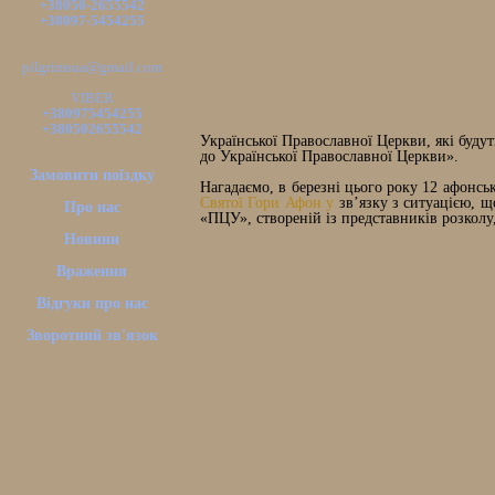
+38050-2655542
+38097-5454255
pilgrimsua@gmail.com
VIBER
+380975454255
+380502655542
Української Православної Церкви, які буд
до Української Православної Церкви».
Замовити поїздку
Нагадаємо, в березні цього року 12 афонсь
Святої Гори Афон у
зв’язку з ситуацією, щ
Про нас
«ПЦУ», створеній із представників розколу
Новини
Враження
Відгуки про нас
Зворотний зв'язок