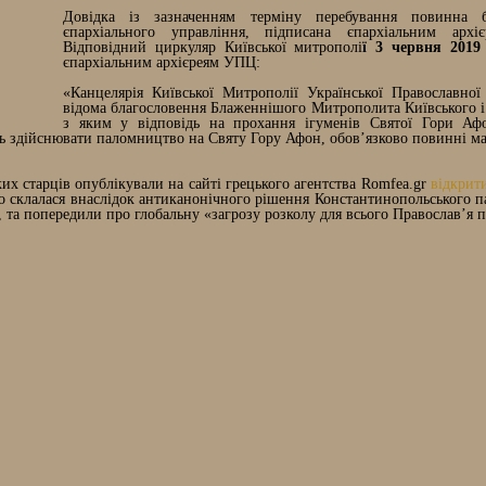
Довідка із зазначенням терміну перебування повинна
єпархіального управління, підписана єпархіальним архі
Відповідний циркуляр Київської митрополі
ї 3 червня 201
єпархіальним архієреям УПЦ:
«Канцелярія Київської Митрополії Української Православно
відома благословення Блаженнішого Митрополита Київського і 
з яким у відповідь на прохання ігуменів Святої Гори Аф
уть здійснювати паломництво на Святу Гору Афон, обов’язково повинні м
ких старців опублікували на сайті грецького агентства Romfea.gr
відкрит
о склалася внаслідок антиканонічного рішення Константинопольського п
, та попередили про глобальну «загрозу розколу для всього Православ’я 