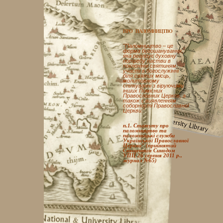
ПРО ПАЛОМНИЦТВО
"Паломництво – це
форма богошанування,
яка реалізує духовну
потребу пастви в
поклонінні святиням,
участі в богослужінні
біля святих місць,
молитовному
спілкуванні з віруючими
інших Помісних
Православних Церков, а
також є виявленням
соборності Православної
Церкви."
п.1. Статуту про
паломництво та
паломницькі служби
Української Православної
Церкви" (прийнятий
Священним Синодом
УПЦ 26 серпня 2011 р.,
журнал №65)