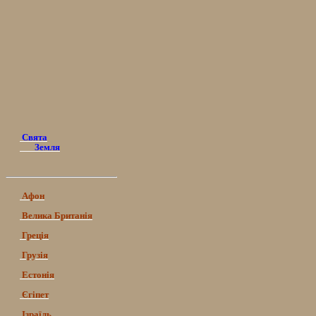
Свята
Земля
Афон
Велика Британія
Греція
Грузія
Естонія
Єгіпет
Ізраїль