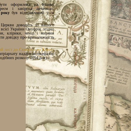
 бути оформлена на бланку
єреєм і завірена печаткою.
9 року
був відправлений усім
ї Церкви доводить до вашого
всієї України Онуфрія, згідно
он, клірики, ченці і миряни
наші контакти
ати довідку про приналежність
ий лист до Священного Кіноту
атріархату надати автокефалію
подібних розколу 1054 року».
погода
календар