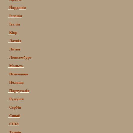
Йорданія
Іспанія
Італія
Кіпр
Латвія
Литва
Люксембург
Мальта
Німеччина
Польща
Португалія
Румунія
Сербія
Синай
США
Турція