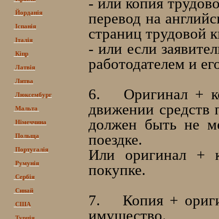
- или копия трудов
Йорданія
перевод на английс
Іспанія
страниц трудовой к
Італія
- или если заявите
Кіпр
работодателем и ег
Латвія
Литва
6.
Оригинал + к
Люксембург
движении средств п
Мальта
должен быть не м
Німеччина
поездке.
Польща
Португалія
Или оригинал + 
Румунія
покупке.
Сербія
Синай
7.
Копия + ориг
США
имущество.
Турція