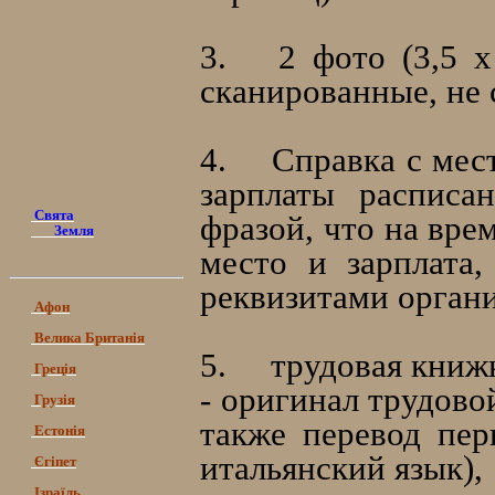
3.
2 фото (3,5 
сканированные, не 
4.
Справка с мес
зарплаты расписа
Свята
фразой, что на вре
Земля
место и зарплата
реквизитами орган
Афон
Велика Британія
5.
трудовая книж
Греція
- оригинал трудово
Грузія
также перевод пер
Естонія
итальянский язык),
Єгіпет
Ізраїль