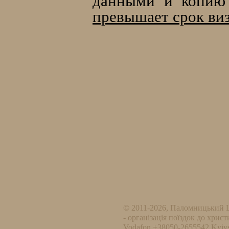
данными и копию 
превышает срок виз
© 2011-2026, Паломницький 
- організація поїздок до христ
Vodafon +38050-2655542 Kyivs