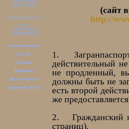
+38050-2655542
+38097-5454255
(сайт в
http://ww
pilgrimsua@gmail.com
VIBER
+380975454255
+380502655542
Замовити поїздку
1.
Загранпаспор
Про нас
действительный не
Новини
не продленный, в
Враження
должны быть не зап
Відгуки про нас
Зворотний зв'язок
есть второй действ
же предоставляется
2.
Гражданский 
страниц).