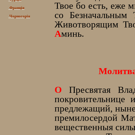
Твое бо есть, еже 
Франція
со Безначальным
Чорногорія
Животворящим Тво
А
минь.
Молитва
О
Пресвятая Влад
покровительнице 
предлежащий, ныне 
премилосердой Мат
вещественныя силы,