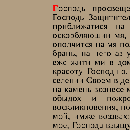
Г
осподь просвещ
Господь Защитител
приближатися на
оскорбляюшии мя, 
ополчится на мя по
брань, на него аз
еже жити ми в дом
красоту Господню,
селении Своем в де
на камень вознесе 
обыдох и пожр
воскликновения, по
мой, имже воззвах
мое, Господа взыщу