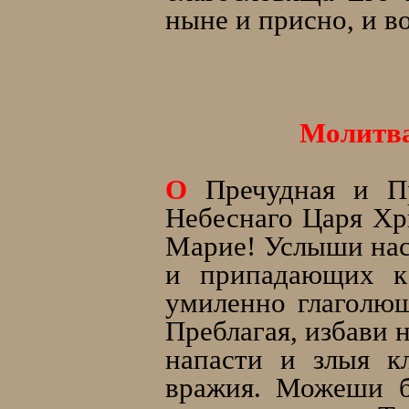
ныне и присно, и в
Молитва
О
Пречудная и Пр
Небеснаго Царя Хр
Марие! Услыши нас
и припадающих к
умиленно глаголющ
Преблагая, избави н
напасти и злыя к
вражия. Можеши б