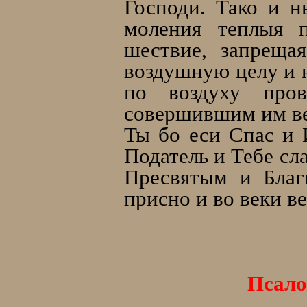
Господи. Тако и н
моления теплыя п
шествие, запреща
воздушную целу и 
по воздуху про
совершившим им вес
Ты бо еси Спас и 
Податель и Тебе сл
Пресвятым и Бла
присно и во веки в
Псало