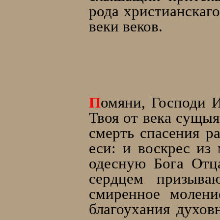
рода христиaнскаго
веки веков.
П
омяни, Господи 
Твоя от века сущыя
смерть спасения р
еси: и воскрес из
одесную Бога Отц
сердцем призыв
смиренное молени
благоухания духов