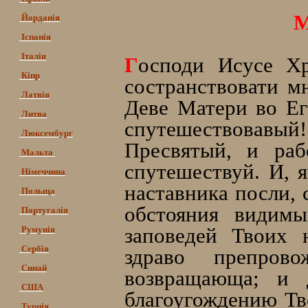
М
Йорданія
Іспанія
Італія
Г
осподи Исусе Х
Кіпр
состранствовати 
Латвія
Деве Матери во Ег
Литва
спутешествовавы
Люксембург
Пресвятый, и р
Мальта
спутешествуй. И, 
Німеччина
наставника посли, 
Польща
обстояния видим
Португалія
заповедей Твоих 
Румунія
Сербія
здраво препро
Синай
возвращающа; и 
США
благоугождению Тв
Турція