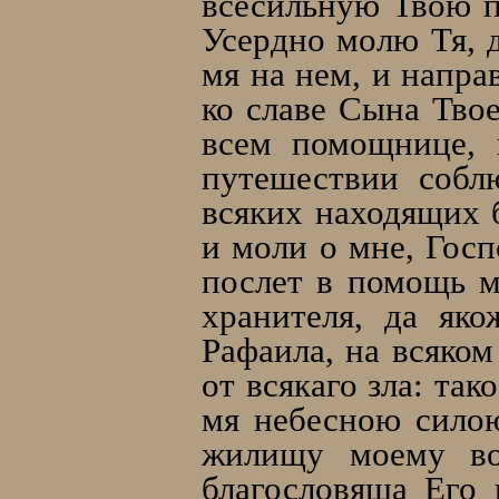
всесильную Твою п
Усердно молю Тя, д
мя на нем, и напра
ко славе Сына Твое
всем помощнице, 
путешествии собл
всяких находящих 
и моли о мне, Госп
послет в помощь м
хранителя, да як
Рафаила, на всяком
от всякаго зла: та
мя небесною силою
жилищу моему во
благословяща Его