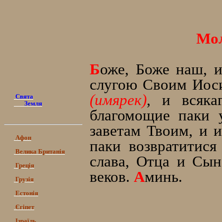
Мол
Б
оже, Боже наш, 
слугою Своим Иоси
(имярек)
, и всяка
Свята
Земля
благомощие паки 
заветам Твоим, и 
Афон
паки возвратитися
Велика Британія
слава, Отца и Сын
Греція
веков.
А
минь.
Грузія
Естонія
Єгіпет
Ізраїль