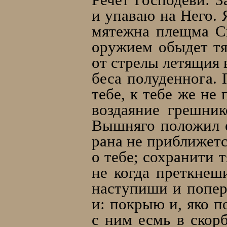
и упаваю на Него. 
мятежна плещма Св
оружием обыдет тя
от стрелы летящия 
беса полуденнога. 
тебе, к тебе же не
воздаяние грешник
Вышняго положил е
рана не приближетс
о тебе; сохранити т
не когда преткнеш
наступиши и попер
и: покрыю и, яко п
с ним есмь в скорб