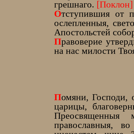
грешнаго.
[Поклон]
О
тступившия от 
ослепленныя, свет
Апостольстей собо
П
равоверие утверд
на нас милости Тво
П
омяни, Господи,
царицы, благовер
Преосвященныя 
православныя, в