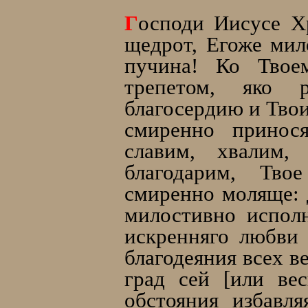
Г
осподи Иисусе Х
щедрот, Егоже мил
пучина! Ко Твое
трeпетом, яко р
благосeрдию и Твои
смирeнно принося
слaвим, хвaлим
благодарим, Тво
смирeнно моляще: 
милостивно испол
искренняго любви 
благодеяния всех в
грaд сeй [или вe
обстояния избавл