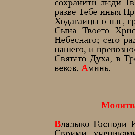
сохранити люди Тв
разве Тебе иныя Пр
Ходатаицы о нас, г
Сына Твоего Хрис
Небеснаго; сего ра
нашего, и превозно
Святаго Духа, в Тр
веков.
А
минь.
Молитва
В
ладыко Господи 
Своими ученикам