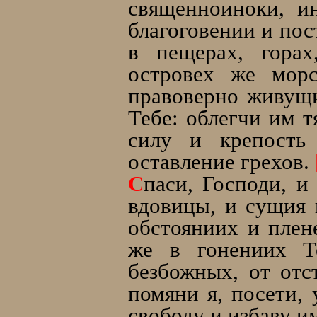
священноиноки, и
благоговении и пос
в пещерах, горах
островех же морс
правоверно живущи
Тебе: облегчи им т
силу и крепость
оставление грехов.
С
паси, Господи, 
вдовицы, и сущия в
обстояниих и плен
же в гонениих Т
безбожных, от отс
помяни я, посети, 
свободу и избаву и