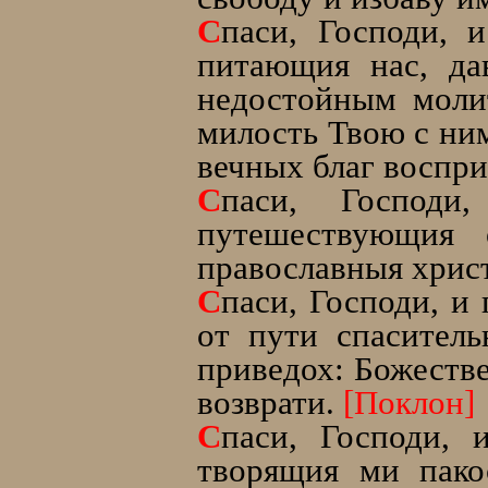
С
паси, Господи, 
питающия нас, д
недостойным моли
милость Твою с ним
вечных благ воспри
С
паси, Господ
путешествующия
православныя хрис
С
паси, Господи, и
от пути спасител
приведох: Божеств
возврати.
[Поклон]
С
паси, Господи,
творящия ми пако