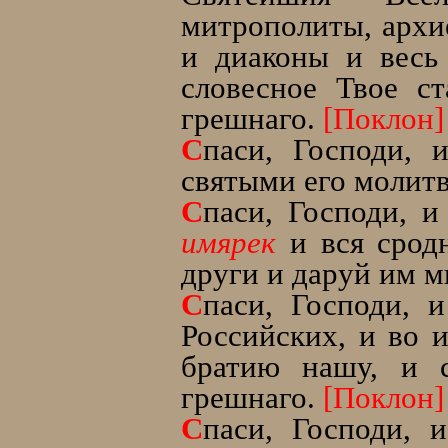
митрополиты, архи
и диаконы и весь
словесное Твое с
грешнаго.
[Поклон]
С
паси, Господи,
святыми его молит
С
паси, Господи, 
имярек
и вся сродн
други и даруй им м
С
паси, Господи, 
Российских, и во
братию нашу, и 
грешнаго.
[Поклон]
С
паси, Господи, 