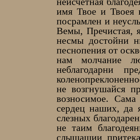
неисчетная благод
имя Твое и Твоея
посрaмлен и неусл
Вемы, Пречистая, я
несмы достойни н
песнопения от оскв
нaм молчaние л
неблагодaрни пр
коленопреклонeнно
не возгнушaйся п
возносимое. Сама
сердeц нaших, да 
слeзных благодарeн
не таим благодеян
слышащии притекa