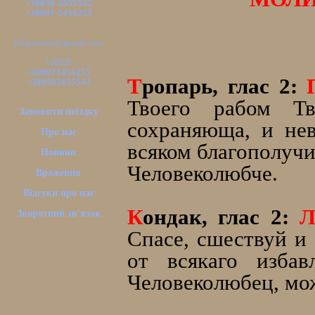
+38050-2655542
+38097-5454255
pilgrimsua@gmail.com
VIBER
+380975454255
Т
ропарь, глас 2:
+380502655542
Твоего рабом Т
Замовити поїздку
сохраняюща, и нев
Про нас
всяком благополуч
Новини
Человеколюбче.
Враження
Відгуки про нас
К
ондак, глас 2:
Зворотний зв'язок
Спасе, сшествуй и
от всякаго избав
Человеколюбец, мо