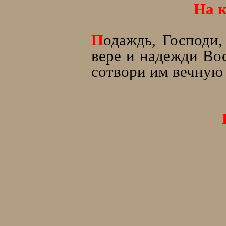
На к
П
одаждь, Господи
вере и надежди Во
сотвори им вечную 