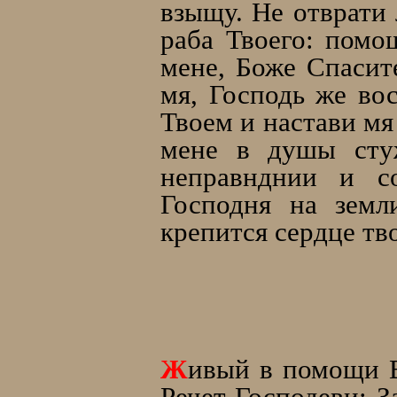
взыщу. Не отврати 
раба Твоего: помо
мене, Боже Спасит
мя, Господь же во
Твоем и настави мя
мене в душы сту
неправнднии и со
Господня на земл
крепится сердце тв
Ж
ивый в помощи В
Речет Господеви: 