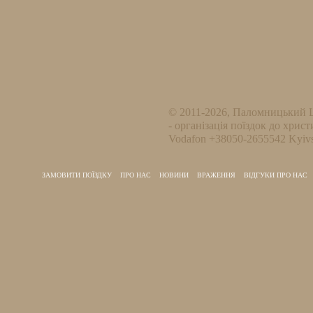
© 2011-2026, Паломницький 
- організація поїздок до христ
Vodafon +38050-2655542 Kyivs
ЗАМОВИТИ ПОЇЗДКУ
ПРО НАС
НОВИНИ
ВРАЖЕННЯ
ВІДГУКИ ПРО НАС