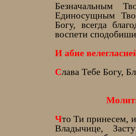
Безначaльным Т
Единосyщным Тво
Богу, всегда благ
воспети сподобиши
И абие велеглaсне
С
лaва Тебе Богу, Б
Молитв
Ч
то Ти принесeм, 
Владычице, Заст