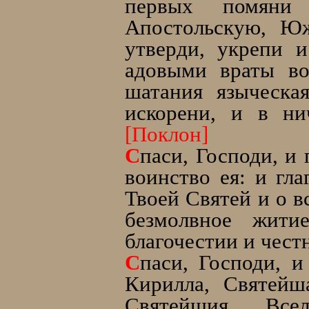
первых помяни
Апостольскую, Ю
утверди, укрепи 
адовыми враты во
шатания языческа
искорени, и в ни
[Поклон]
С
паси, Господи, и
воинство ея: и гл
Твоей Святей и о в
безмолвное жити
благочестии и чест
С
паси, Господи, 
Кирилла, Святейш
Святейшия Все