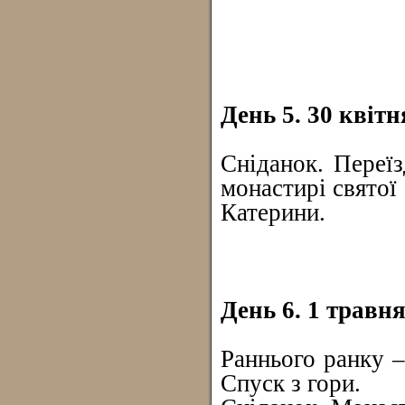
День 5. 30 квіт
Сніданок. Переїз
монастирі святої
Катерини.
День 6. 1 травн
Раннього ранку –
Спуск з гори.