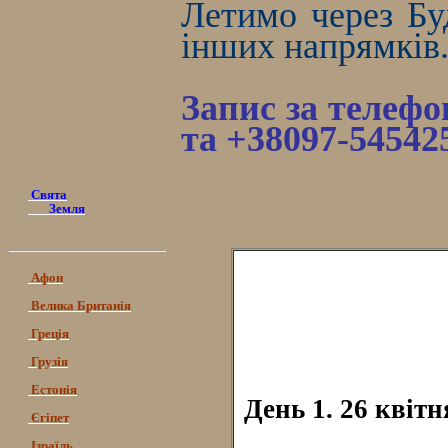
Летимо через Бу
інших напрямків
Запис за телефо
та +38097-54542
Свята
Земля
Афон
Велика Британія
Греція
Грузія
Естонія
День 1. 26 квітн
Єгіпет
Ізраїль