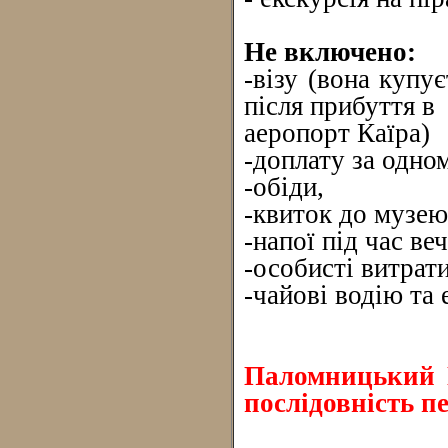
Не включено:
-візу (вона купу
після прибуття в
аеропорт Каїра)
-доплату за одно
-обіди,
-квиток до музею
-напої під час веч
-особисті витрати
-чайові водію та 
Паломницький 
послідовність п