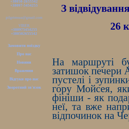
+38050-2655542
З відвідуванн
+38097-5454255
pilgrimsua@gmail.com
26 
VIBER
+380975454255
+380502655542
Замовити поїздку
Про нас
На маршруті бу
Новини
затишок печери А
Враження
пустелі і зупинк
Відгуки про нас
гору Мойсея, як
Зворотний зв'язок
фініши - як пода
неї, та вже напр
відпочинок на Че