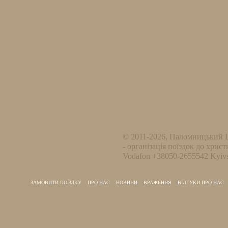
© 2011-2026, Паломницький 
- організація поїздок до христ
Vodafon +38050-2655542 Kyivs
ЗАМОВИТИ ПОЇЗДКУ
ПРО НАС
НОВИНИ
ВРАЖЕННЯ
ВІДГУКИ ПРО НАС