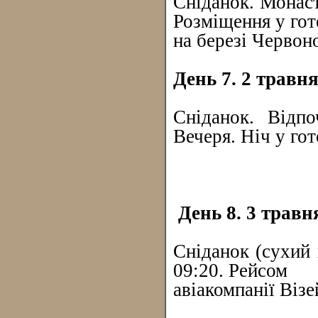
Сніданок. Монас
Розміщення у гот
на березі Червон
День 7. 2 травн
Сніданок. Відпо
Вечеря. Ніч у гот
День 8. 3 травн
Сніданок (сухий 
09:20. Рейсом
авіакомпанії Віз