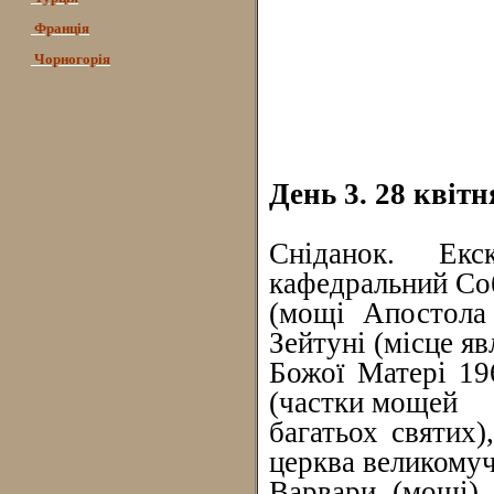
Франція
Чорногорія
День 3. 28 квітн
Сніданок. Екс
кафедральний Соб
(мощі Апостола 
Зейтуні (місце яв
Божої Матері 19
(частки мощей
багатьох святих)
церква великому
Варвари (мощі),