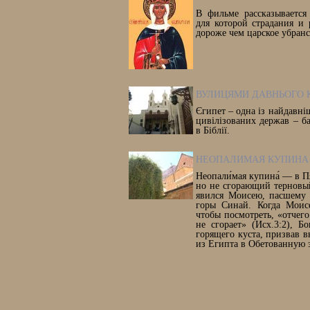
В фильме рассказывается
для которой страдания и
дороже чем царское убранс
ВУЛИЦЯМИ ДАВНЬОГО 
Єгипет – одна із найдавні
цивілізованих держав – ба
в Біблії.
НЕОПАЛИМАЯ КУПИНА
Неопали́мая купина́ — в 
но не сгорающий терновый
явился Моисею, пасшему 
горы Синай. Когда Моис
чтобы посмотреть, «отчего
не сгорает» (Исх.3:2), Б
горящего куста, призвав 
из Египта в Обетованную 