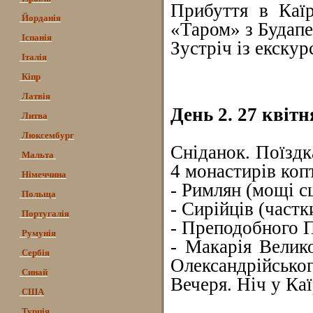
Прибуття в Каїр
Йорданія
«Таром» з Будап
Іспанія
Зустріч із екскур
Італія
Кіпр
Латвія
День 2. 27 квітн
Литва
Люксембург
Сніданок. Поїздка
Мальта
4 монастирів коп
Німеччина
- Римлян (мощі с
Польща
- Сирійців (частк
Португалія
- Преподобного Па
Румунія
- Макарія Велик
Сербія
Олександрійськог
Синай
Вечеря. Ніч у Каї
США
Турція