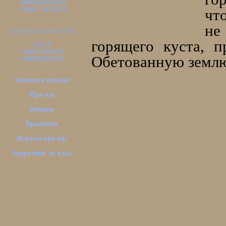
+38050-2655542
+38097-5454255
чт
не
pilgrimsua@gmail.com
горящего куста, 
VIBER
+380975454255
Обетованную земл
+380502655542
Замовити поїздку
Про нас
Новини
Враження
Відгуки про нас
Зворотний зв'язок