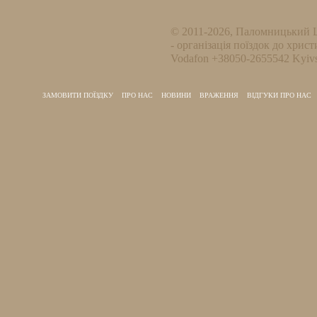
© 2011-2026, Паломницький 
- організація поїздок до христ
Vodafon +38050-2655542 Kyivs
ЗАМОВИТИ ПОЇЗДКУ
ПРО НАС
НОВИНИ
ВРАЖЕННЯ
ВІДГУКИ ПРО НАС