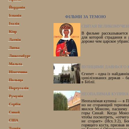
Йорданія
Іспанія
ФІЛЬМИ ЗА ТЕМОЮ
Італія
СВЯТАЯ ВЕЛИКОМУЧЕН
Кіпр
В фильме рассказывается
для которой страдания и
Латвія
дороже чем царское убранс
Литва
Люксембург
Мальта
ВУЛИЦЯМИ ДАВНЬОГО 
Німеччина
Єгипет – одна із найдавні
цивілізованих держав – ба
Польща
в Біблії.
Португалія
НЕОПАЛИМАЯ КУПИНА
Румунія
Неопали́мая купина́ — в 
Сербія
но не сгорающий терновый
явился Моисею, пасшему 
Синай
горы Синай. Когда Моис
чтобы посмотреть, «отчего
США
не сгорает» (Исх.3:2), Б
горящего куста, призвав 
Турція