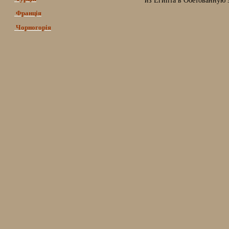
из Египта в Обетованную 
Франція
Чорногорія