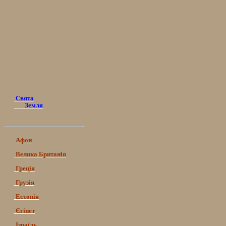
Свята
Земля
Афон
Велика Британія
Греція
Грузія
Естонія
Єгіпет
Ізраїль