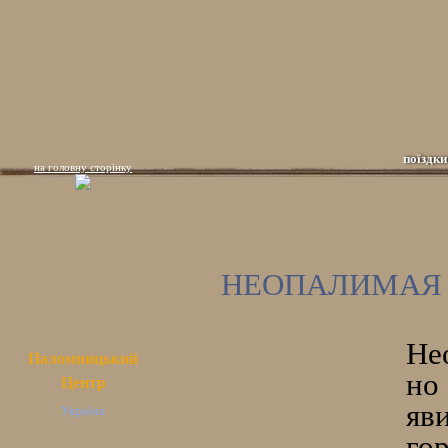
поїздки
на головну сторінку
НЕОПАЛИМАЯ
Не
Паломницький
но
Центр
яв
Україна
го