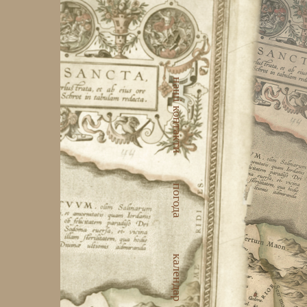
наші контакти
погода
календар