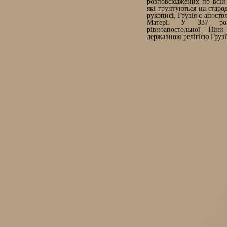
розповсюджених по всій 
які грунтуються на стар
рукописі, Грузія є апост
Матері. У 337 роц
рівноапостольної Ніни
державною релігією Грузі