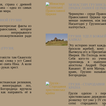
я, страна с древней
МОНАСТИРІ ГРУЗИНСЬ
рана – одна из самых
ПРАВОСЛАВНОЇ ЦЕРК
ан мира.
Чернецтво - серце Правос
Православної Церкви про
ВНОЙ ГРУЗИИ
менше значення, ніж ін
Насьогодні у Грузинсько
 интересные факты из
налічується...
авославия, которое
м непрерывного
опожертвования ради
ГРУЗИЯ: УДЕЛ БОЖЬЕ
КАВКАЗ
Эту историю знает кажд
(ГРУЗІЯ,
бросили жребий, кому 
Вытянула его и Пресвята
Иверия. Но Господь веле
аговісти там Євангеліє
Себя кого-то из учен
акі слова з уст Самої
проповедь в нынеш
ні свята Ніна. А коли
апостолы Андрей Пер
 руках хрест.
Кананит. И хотя Матерь
краях, Грузию называ
Богородицы.
стианская реликвия,
ГРУЗІЯ - СТАРОДАВН
 виноградных лоз,
КРАЇНА
Богородица вручила
 как направить её в
Грузія однією з пер
християнською державою.
розвитку тут уже у IV ст
сотні стародавніх хр