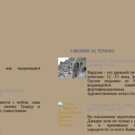
СВЯТИНІ ЗА ТЕМОЮ
ВАРДЗИЯ. ПЕЩЕРНЫЙ
(ЗАМОК РОЗ)
и как выдающаяся
Вардзия - это древний 
комплекс 12 -13 века, 
Грузии недалеко от А
выдающийся памя
фортификационных,
КРОВИТЕЛЬ
художественных искусств
И
чается с небом, сама
ГОРОД МЦХЕТИ. ГОРА
у своему Творцу и
КРЕСТА СВЯТОГО
у славословию.
На поклонение мцхетско
Джвари шли не только с 
но и принявшие хри
народности со всего Кавк
Я