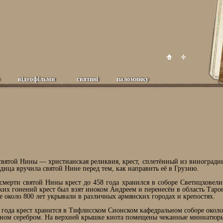
відеофільми
святині
паломнику
святой Нины — христианская реликвия, крест, сплетённый из виноградны
дица вручила святой Нине перед тем, как направить её в Грузию.
смерти святой Нины крест до 458 года хранился в соборе Светицховели
ких гонений крест был взят иноком Андреем и перенесён в область Таро
е около 800 лет укрывали в различных армянских городах и крепостях.
 года крест хранится в Тифлисском Сионском кафедральном соборе около 
ном серебром. На верхней крышке киота помещены чеканные миниатюры