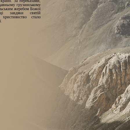
країні. За переказами,
одавньому грузинському
ольським жеребом Божої
і завдяки святій
 християнство стало
ї.