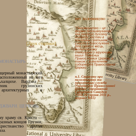
ПРО ПАЛОМНИЦТВО
"Паломництво – це
форма богошанування,
яка реалізує духовну
потребу пастви в
поклонінні святиням,
[Друк сторінки]
участі в богослужінні
біля святих місць,
молитовному
спілкуванні з віруючими
інших Помісних
Православних Церков, а
 МОНАСТЫРЬ
також є виявленням
соборності Православної
Церкви."
пещерный монастырский
п.1. Статуту про
расположенный на юге
паломництво та
халцихе. Вардзиа –
паломницькі служби
тник грузинских
Української Православної
Церкви" (прийнятий
 архитектурных и
Священним Синодом
.
УПЦ 26 серпня 2011 р.,
журнал №65)
 ДЖВАРИ. ЦЕРКОВЬ
му храму св. Креста —
разных концов Грузии,
стианство другие
аза.