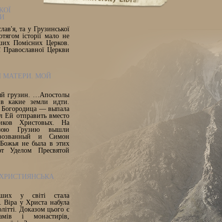
КОЇ
ВИ
лав'я, та у Грузинської
тягом історії мало не
ших Помісних Церков.
ї Православної Церкви
Й МАТЕРИ. МОЙ
ый грузин. …Апостолы
в какие земли идти.
я Богородица — выпала
л Ей отправить вместо
иков Христовых. На
нюю Грузию вышли
возванный и Симон
 Божья не была в этих
ют Уделом Пресвятой
Я ХРИСТИЯНСЬКА
ших у світі стала
 Віра у Христа набула
олітті. Доказом цього є
амів і монастирів,