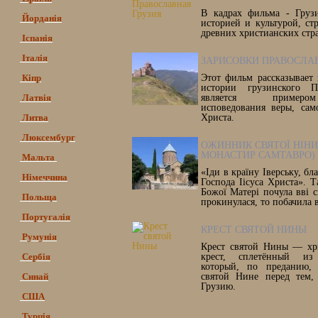
В кадрах фильма - Грузи
Йорданія
историей и культурой, ст
древних христианских стр
Іспанія
Італія
ЗАРИСОВКИ ПРАВОСЛА
Кіпр
Этот фильм рассказывает
истории грузинского Пр
Латвія
является примеро
исповедования веры, сам
Литва
Христа.
Люксембург
ОЖИННИК СВЯТОЇ НІНИ 
МОНАСТИР САМТАВРО)
Мальта
«Іди в країну Іверську, бл
Німеччина
Господа Іісуса Христа». Т
Божої Матері почула вві с
Польща
прокинулася, то побачила в
Португалія
КРЕСТ СВЯТОЙ НИНЫ
Румунія
Крест святой Нины — хри
Сербія
крест, сплетённый из
который, по преданию, 
Синай
святой Нине перед тем,
Грузию.
США
Турція