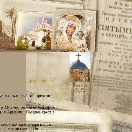
[Друк сторінки]
Свята Земля
паломницькі
поїздки
в Ізраїль
х лоз, который, по преданию,
 в Мцхете, но после усиления
н, в Армении. Позднее крест в
северных врат алтаря в киоте,
 из жития святой Нины.