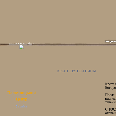
поїздки
на головну сторінку
КРЕСТ СВЯТОЙ НИНЫ
Крест 
Богоро
Паломницький
После 
язычес
Центр
течени
Україна
С 1802
окован