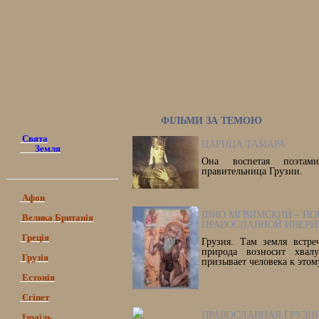
ФІЛЬМИ ЗА ТЕМОЮ
Свята
ЦАРИЦА ТАМАРА
Земля
Она воспетая поэтам
правительница Грузии.
Афон
ШИО МГВИМСКИЙ – ПО
Велика Британія
ПРАВОСЛАВНОЙ ИВЕРИ
Греція
Грузия. Там земля встре
природа возносит хвал
Грузія
призывает человека к этом
Естонія
Єгіпет
ПРАВОСЛАВНАЯ ГРУЗИ
Ізраїль