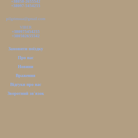
+38050-2655542
+38097-5454255
pilgrimsua@gmail.com
VIBER
+380975454255
+380502655542
Замовити поїздку
Про нас
Новини
Враження
Відгуки про нас
Зворотний зв'язок