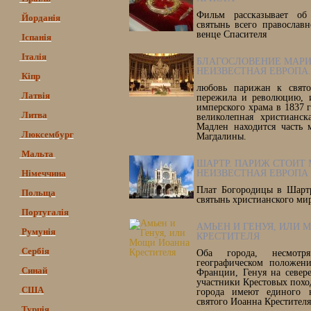
Фильм рассказывает об
Йорданія
святынь всего православ
венце Спасителя
Іспанія
Італія
БЛАГОСЛОВЕНИЕ МАРИ
НЕИЗВЕСТНАЯ ЕВРОПА.
Кіпр
любовь парижан к свят
Латвія
пережила и революцию, 
имперского храма в 1837 
Литва
великолепная христианск
Мадлен находится часть
Люксембург
Магдалины.
Мальта
ШАРТР. ПАРИЖ СТОИТ 
Німеччина
НЕИЗВЕСТНАЯ ЕВРОПА
Плат Богородицы в Шартр
Польща
святынь христианского мир
Португалія
АМЬЕН И ГЕНУЯ, ИЛИ
Румунія
КРЕСТИТЕЛЯ
Сербія
Оба города, несмот
географическом положен
Синай
Франции, Генуя на север
участники Крестовых поход
США
города имеют единого н
святого Иоанна Крестителя
Турція