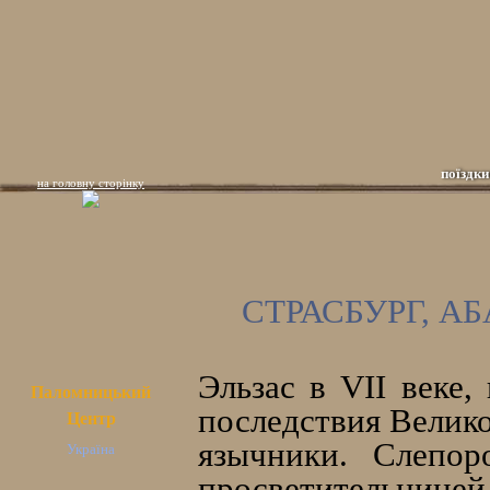
поїздки
на головну сторінку
СТРАСБУРГ, А
Эльзас в VII веке,
Паломницький
последствия Велико
Центр
язычники. Слепор
Україна
просветительницей