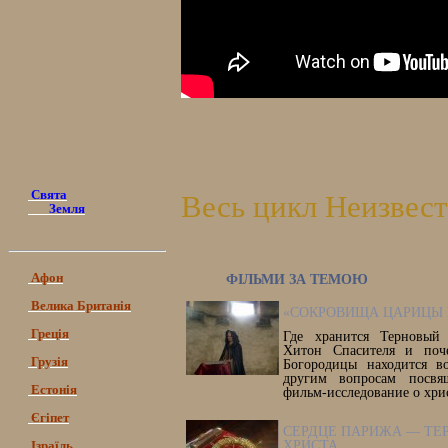
Свята
Весь цикл Неизвес
Земля
Афон
ФІЛЬМИ ЗА ТЕМОЮ
Велика Британія
«СОКРОВИЩА ЦАРИЦЫ 
Греція
Где хранится Терновый
Хитон Спасителя и поч
Грузія
Богородицы находится 
другим вопросам посвя
Естонія
фильм-исследование о хри
Єгіпет
СЕРДЦЕ ПАРИЖА — ТЕ
Ізраїль
ХРИСТА