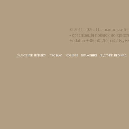
© 2011-2026, Паломницький 
- організація поїздок до христ
Vodafon +38050-2655542 Kyivs
ЗАМОВИТИ ПОЇЗДКУ
ПРО НАС
НОВИНИ
ВРАЖЕННЯ
ВІДГУКИ ПРО НАС