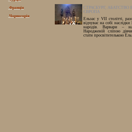
Франція
СТРАСБУРГ, АБАТСТВО
ЄВРОПА
Чорногорія
Ельзас у VII столітті, ра
відчуває на собі наслідки
народів. Варвари – на
Народженій сліпою дівчи
стати просвітителькою Ель