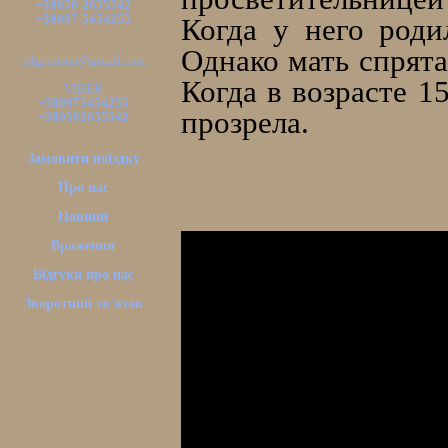
+38050-2655542
+38097-5454255
Когда у него роди
Однако мать спрята
pilgrimsua@gmail.com
Когда в возрасте 1
VIBER
+380975454255
прозрела.
+380502655542
Замовити поїздку
Про нас
Новини
Враження
Відгуки про нас
Зворотний зв'язок