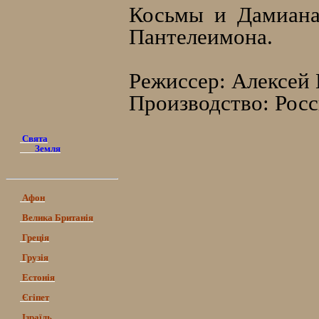
Косьмы и Дамиана,
Пантелеимона.
Режиссер: Алексей
Производство: Росс
Свята
Земля
Афон
Велика Британія
Греція
Грузія
Естонія
Єгіпет
Ізраїль