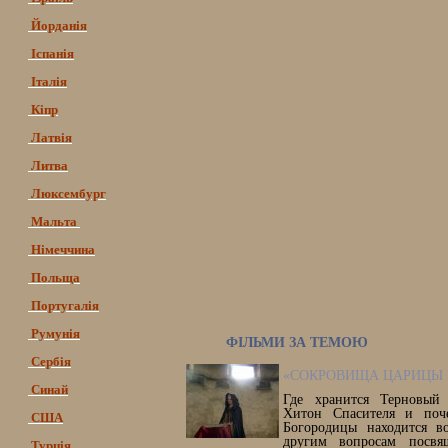
Йорданія
Іспанія
Італія
Кіпр
Латвія
Литва
Люксембург
Мальта
Німеччина
Польща
Португалія
Румунія
ФІЛЬМИ ЗА ТЕМОЮ
Сербія
«СОКРОВИЩА ЦАРИЦЫ 
Синай
Где хранится Терновый
Хитон Спасителя и поч
США
Богородицы находится 
другим вопросам посвя
Турція