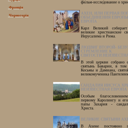
фильм-исследование о хри
Франція
АХЕН, ИЛИ ПЕРВАЯ П
Чорногорія
ОБЪЕДИНЕНИЯ ЕВРОПЫ
ЕВРОПА
Карл Великий собирае
великие христианские с
Иерусалима и Рима.
ЛЮДВИГ ВТОРОЙ- БЕЗ
СТРЕМЛЕНИЕ К
СВЯТОСТИ.НЕИЗВЕСТН
В этой церкви собрано 
святынь Баварии, в том
Косьмы и Дамиана, свято
великомученика Пантелеи
САНДАЛИЯ ИИСУСА ХР
НЕИЗВЕСТНАЯ ЕВРОПА
Особым благословени
первому Каролингу и его
папы Захария - сандал
Христа.
ВЕЛИКИЕ СВЯТЫНИ АХ
В Ахене постоянно п