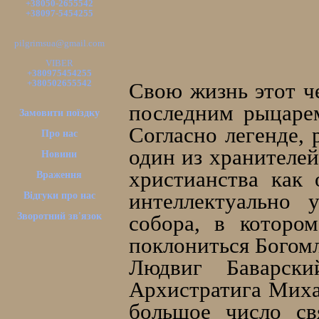
+38050-2655542
+38097-5454255
pilgrimsua@gmail.com
VIBER
+380975454255
+380502655542
Свою жизнь этот че
последним рыцарем
Замовити поїздку
Согласно легенде, 
Про нас
один из хранителей
Новини
христианства как 
Враження
интеллектуально 
Відгуки про нас
Зворотний зв'язок
собора, в которо
поклониться Богом
Людвиг Баварск
Архистратига Миха
большое число св