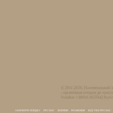
© 2011-2026, Паломницький 
- організація поїздок до христ
Vodafon +38050-2655542 Kyivs
ЗАМОВИТИ ПОЇЗДКУ
ПРО НАС
НОВИНИ
ВРАЖЕННЯ
ВІДГУКИ ПРО НАС