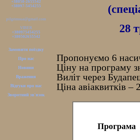
+38050-2655542
(спец
+38097-5454255
pilgrimsua@gmail.com
28 
VIBER
+380975454255
+380502655542
Замовити поїздку
Пропонуємо 6 наси
Про нас
Ціну на програму 
Новини
Виліт через Будапе
Враження
Ціна авіаквитків – 
Відгуки про нас
Зворотний зв'язок
Програма 