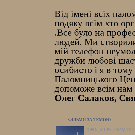
Від імені всіх пал
подяку всім хто ор
.Все було на профе
людей. Ми створили
мій телефон неумолк
дружби любові щаст
осибисто і я в том
Паломницького Цент
допоможе всім нам
Олег Салаков, Свя
ФІЛЬМИ ЗА ТЕМОЮ
ГОРОД МИРА. ХРАМ ГР