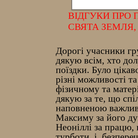
ВІДГУКИ ПРО
СВЯТА ЗЕМЛЯ, 
Дорогі учасники г
дякую всім, хто дол
поїздки. Було ціка
різні можливості та
фізичному та матер
дякую за те, що сп
наповненою важлив
Максиму за його ду
Неоніллі за працю, 
турботи, і, безпере