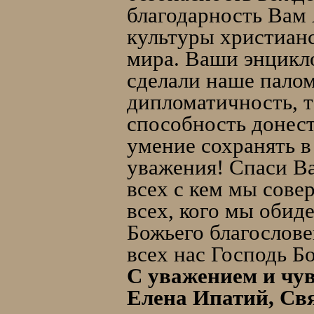
благодарность Вам 
культуры христианс
мира. Ваши энцикло
сделали наше пало
дипломатичность, т
способность донест
умение сохранять в
уважения! Спаси В
всех с кем мы сове
всех, кого мы обид
Божьего благослове
всех нас Господь Бо
С уважением и чув
Елена Ипатий, Свя