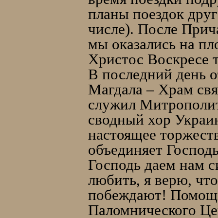
планы поездок друг 
числе). После Прич
мы оказались на пл
Христос Воскресе т
В последний день о
Магдала – Храм св
служил Митрополит
сводный хор Украин
настоящее торжеств
объединяет Господь
Господь даем нам с
любить, я верю, что
побеждают! Помощи
Паломнического Це