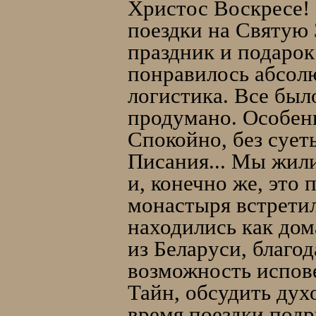
Христос Воскресе!
поездки на Святую 
праздник и подаро
понравилось абсолю
логистика. Все был
продумано. Особен
Спокойно, без сует
Писания... Мы жил
и, конечно же, это
монастыря встретил
находились как дом
из Беларуси, благо
возможность испов
Тайн, обсудить дух
время поездки под