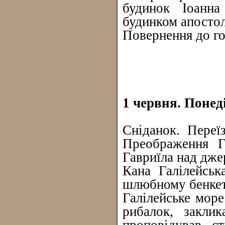
будинок Іоанна
будинком апостол
Повернення до го
1 червня. Понед
Сніданок. Переї
Преображення Го
Гавриїла над дже
Кана Галілейськ
шлюбному бенкет
Галілейське море
рибалок, закли