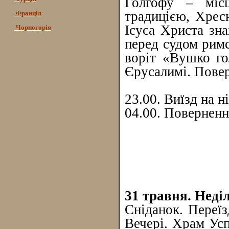
Голгофу – міс
традицією, Хресн
Франція
Ісуса Христа зна
Чорногорія
перед судом римс
воріт «Вушко гол
Єрусалимі. Повер
23.00. Виїзд на н
04.00. Повернення
31 травня. Неді
Сніданок. Переїз
Вечері. Храм Усп