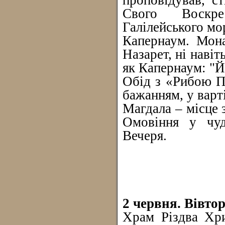
проповідував, ст
Свого Воскр
Галілейського мо
Капернаум. Мона
Назарет, ні наві
як Капернаум: "Йо
Обід з «Рибою П
бажанням, у варт
Магдала – місце 
Омовіння у чуд
Вечеря.
2 червня. Вівто
Храм Різдва Хри