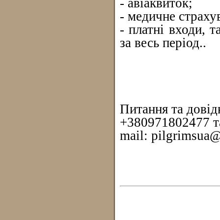
- авіаквиток;
- медичне страху
- платні входи, т
за весь період..
Питання та довід
+380971802477 т
mail: pilgrimsu