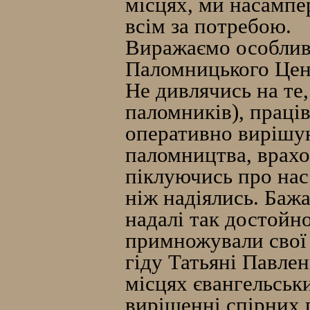
місцях, ми насампе
всім за потребою.
Виражаємо особливу
Паломницького Це
Не дивлячись на те
паломників), праців
оперативно вирішую
паломництва, врах
піклуючись про нас
ніж надіялись. Бажа
надалі так достойн
примножували свої
гіду Татьяні Павленк
місцях євангельських
вирішенні спірних 