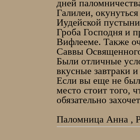
дней паломничеств
Галилеи, окунуться
Иудейской пустыни
Гроба Господня и п
Вифлееме. Также оч
Саввы Освященног
Были отличные усл
вкусные завтраки и
Если вы еще не был
место стоит того, 
обязательно захочет
Паломница Анна , Р