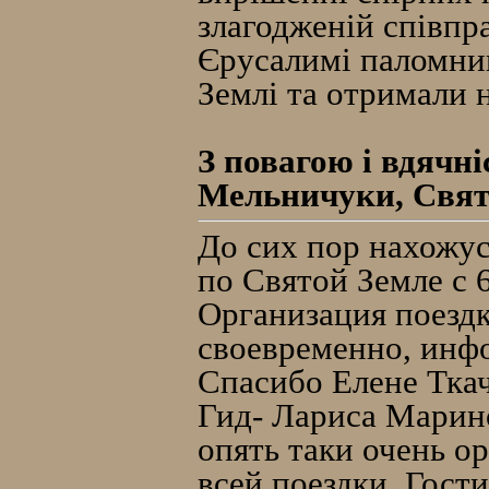
злагодженій співп
Єрусалимі паломник
Землі та отримали 
З повагою і вдячн
Мельничуки
, Свят
До сих пор нахожус
по Святой Земле с 6
Организация поездк
своевременно, инф
Спасибо Елене Ткач
Гид- Лариса Марин
опять таки очень о
всей поездки. Гост