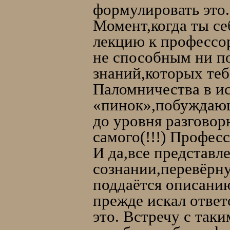
формулировать это.
Момент,когда ты се
лекцию к профессору
не способным ни по
знаний,которых теб
Паломничества в и
«пинок»,побуждающ
до уровня разговор
самого(!!!) Професс
И да,все представл
сознании,перевёрну
поддаётся описанию
прежде искал ответ
это. Встречу с так