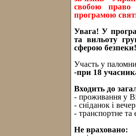
свобою право 
програмою свят
Увага! У програ
та вильоту гру
сферою безпеки
Участь у паломни
-при 18 учасника
Входить до зага
- проживання у В
- сніданок і вечер
- транспортне та 
Не враховано: