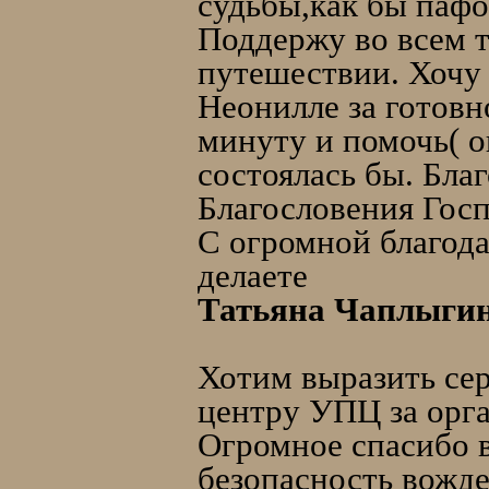
судьбы,как бы пафо
Поддержу во всем т
путешествии. Хочу 
Неонилле за готовн
минуту и помочь( он
состоялась бы. Бла
Благословения Госп
С огромной благода
делаете
Татьяна Чаплыгина
Хотим выразить се
центру УПЦ за орг
Огромное спасибо в
безопасность вожд