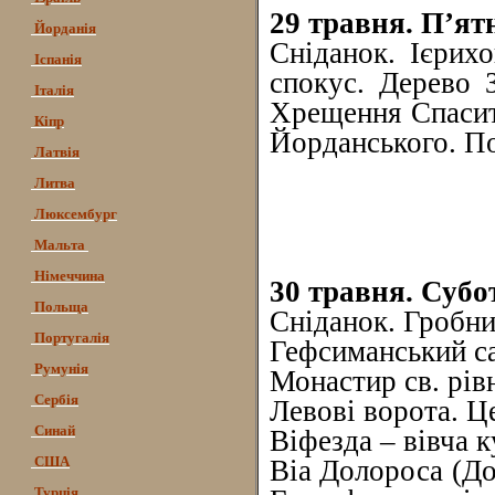
29 травня. П’ят
Йорданія
Сніданок. Ієрих
Іспанія
спокус. Дерево 
Італія
Хрещення Спасите
Кіпр
Йорданського. По
Латвія
Литва
Люксембург
Мальта
Німеччина
30 травня. Субо
Польща
Сніданок. Гробни
Португалія
Гефсиманський са
Румунія
Монастир св. рів
Сербія
Левові ворота. Ц
Синай
Віфезда – вівча к
США
Віа Долороса (До
Турція