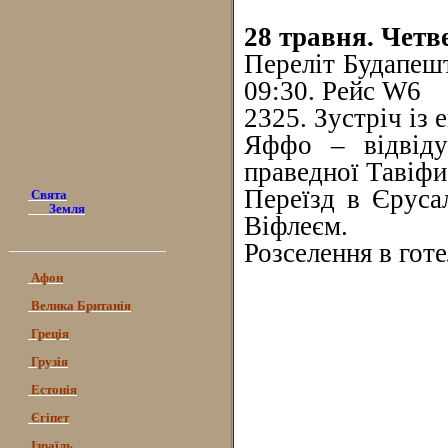
28 травня. Четв
Переліт Будапешт
09:30. Рейс W6
2325. Зустріч із 
Яффо – відвіду
праведної Тавіфи
Переїзд в Єруса
Свята
Земля
Віфлеєм.
Розселення в готе
Афон
Велика Британія
Греція
Грузія
Естонія
Єгіпет
Ізраїль