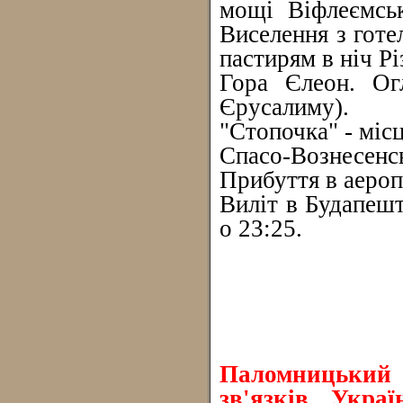
мощі Віфлеємськ
Виселення з готе
пастирям в ніч Р
Гора Єлеон. Ог
Єрусалиму).
"Стопочка" - міс
Спасо-Вознесенсь
Прибуття в аероп
Виліт в Будапеш
о 23:25.
Паломницький 
зв'язків Укра