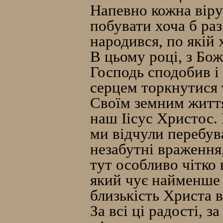
Напевно кожна віру
побувати хоча б раз
народився, по якій 
В цьому році, з Бож
Господь сподобив і 
серцем торкнутися т
Своїм земним житт
наш Іісус Христос.
ми відчули перебув
незабутні враження
тут особливо чітко
який чує найменше
близькість Христа 
За всі ці радості, 