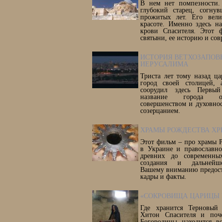
В нем нет помпезности.
глубокий старец, согну
прожитых лет. Его вел
красоте. Именно здесь н
крови Спасителя. Этот 
святыни, ее историю и сов
ИСТОРИЯ ВЕТХОЗАПОВ
ИЕРУСАЛИМА
Триста лет тому назад ца
город своей столицей,
соорудил здесь Первы
название города от
совершенством и духовнос
созерцанием.
ХРАМЫ РОЖДЕСТВА ХР
Этот фильм – про храмы 
в Украине и православно
древних до современны
создания и дальнейше
Вашему вниманию предост
кадры и факты.
«СОКРОВИЩА ЦАРИЦЫ 
Где хранится Терновый
Хитон Спасителя и поч
Богородицы находится 