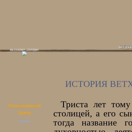
поїздки
на головну сторінку
ИСТОРИЯ ВЕТ
Триста лет тому
Паломницький
столицей, а его с
Центр
тогда название г
Україна
духовностью, дея