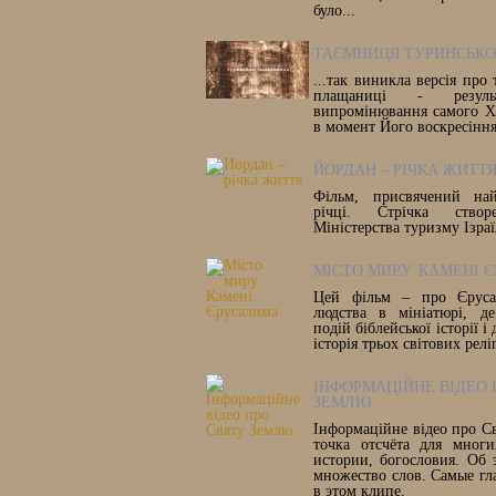
було...
ТАЄМНИЦЯ ТУРИНСЬКО
...так виникла версія про
плащаниці - результ
випромінювання самого Х
в момент Його воскресіння
ЙОРДАН – РІЧКА ЖИТТ
Фільм, присвячений най
річці. Стрічка ство
Міністерства туризму Ізра
МІСТО МИРУ. КАМЕНІ 
Цей фільм – про Єруса
людства в мініатюрі, де
подій біблейської історії і
історія трьох світових релі
ІНФОРМАЦІЙНЕ ВІДЕО 
ЗЕМЛЮ
Інформаційне відео про С
точка отсчёта для многи
истории, богословия. Об 
множество слов. Самые гл
в этом клипе.