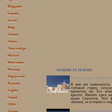
Йорданія
Іспанія
Італія
Кіпр
Латвія
Литва
Люксембург
Мальта
Німеччина
Польща
ФІЛЬМИ ЗА ТЕМОЮ
Португалія
ГОРОД МИРА. ХРАМ ГР
Румунія
В нем нет помпезности.
глубокий старец, согну
Сербія
прожитых лет. Его вел
красоте. Именно здесь н
Синай
крови Спасителя. Этот 
святыни, ее историю и сов
США
Турція
ИСТОРИЯ ВЕТХОЗАПОВ