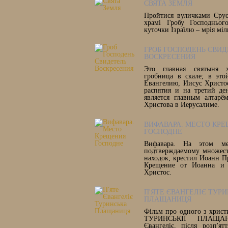
СВЯТА ЗЕМЛЯ
Пройтися вуличками Єрус
храмі Гробу Господнього
куточки Ізраїлю – мрія міл
ГРОБ ГОСПОДЕНЬ СВИД
ВОСКРЕСЕНИЯ
Это главная святыня х
гробница в скале; в это
Евангелию, Иисус Христо
распятия и на третий де
является главным алтарё
Христова в Иерусалиме.
ВИФАВАРА. МЕСТО КР
ГОСПОДНЕ
Вифавара. На этом ме
подтверждаемому множест
находок, крестил Иоанн П
Крещение от Иоанна и 
Христос.
П'ЯТЕ ЄВАНГЕЛІЄ ТУР
ПЛАЩАНИЦЯ
Фільм про одного з христ
ТУРИНСЬКІЇ ПЛАЩАН
Євангеліє, після розп'ят