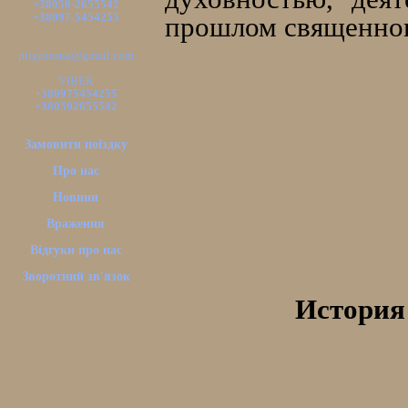
+38050-2655542
+38097-5454255
прошлом священног
pilgrimsua@gmail.com
VIBER
+380975454255
+380502655542
Замовити поїздку
Про нас
Новини
Враження
Відгуки про нас
Зворотний зв'язок
История 