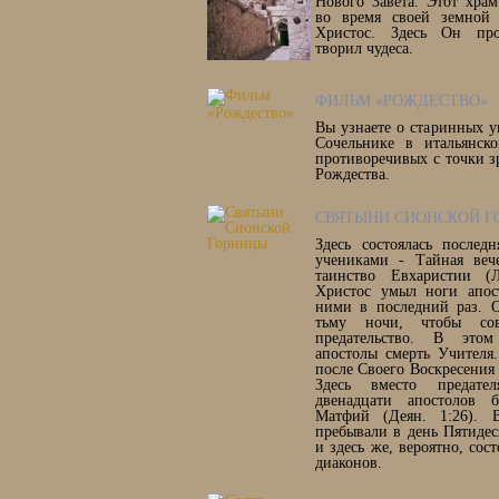
Нового Завета. Этот хра
во время своей земной
Христос. Здесь Он проп
творил чудеса.
ФИЛЬМ «РОЖДЕСТВО»
Вы узнаете о старинных у
Сочельнике в итальянск
противоречивых с точки з
Рождества.
СВЯТЫНИ СИОНСКОЙ Г
Здесь состоялась послед
учениками - Тайная вече
таинство Евхаристии (Л
Христос умыл ноги апос
ними в последний раз. 
тьму ночи, чтобы сов
предательство. В этом
апостолы смерть Учителя
после Своего Воскресения (
Здесь вместо предат
двенадцати апостолов 
Матфий (Деян. 1:26). 
пребывали в день Пятидес
и здесь же, вероятно, сос
диаконов.