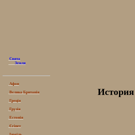
Свята
Земля
Афон
История 
Велика Британія
Греція
Грузія
Естонія
Єгіпет
Ізраїль