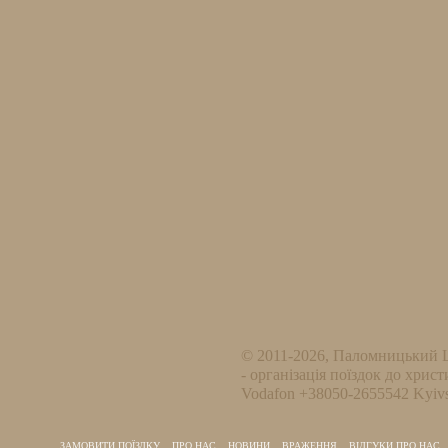
© 2011-2026, Паломницький 
- організація поїздок до христ
Vodafon +38050-2655542 Kyivs
ЗАМОВИТИ ПОЇЗДКУ
ПРО НАС
НОВИНИ
ВРАЖЕННЯ
ВІДГУКИ ПРО НАС