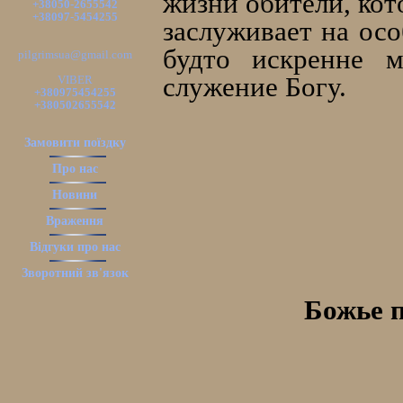
жизни обители, кот
+38050-2655542
+38097-5454255
заслуживает на осо
будто искренне м
pilgrimsua@gmail.com
служение Богу.
VIBER
+380975454255
+380502655542
Замовити поїздку
Про нас
Новини
Враження
Відгуки про нас
Зворотний зв'язок
Божье п