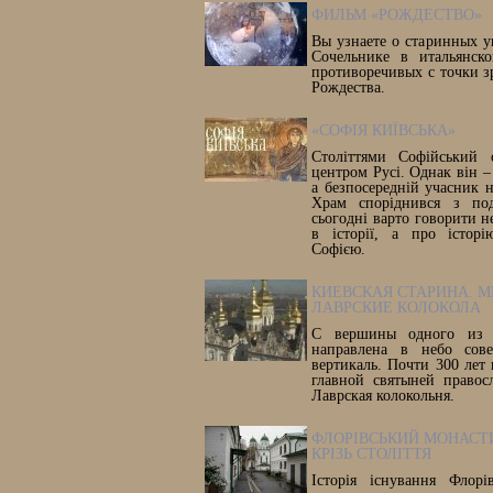
ФИЛЬМ «РОЖДЕСТВО»
Вы узнаете о старинных у
Сочельнике в итальянск
противоречивых с точки з
Рождества.
«СОФІЯ КИЇВСЬКА»
Століттями Софійський 
центром Русі. Однак він –
а безпосередній учасник 
Храм споріднився з под
сьогодні варто говорити 
в історії, а про історі
Софією.
КИЕВСКАЯ СТАРИНА. М
ЛАВРСКИЕ КОЛОКОЛА
С вершины одного из 
направлена в небо сове
вертикаль. Почти 300 лет 
главной святыней правос
Лаврская колокольня.
ФЛОРІВСЬКИЙ МОНАСТИ
КРІЗЬ СТОЛІТТЯ
Історія існування Флорі