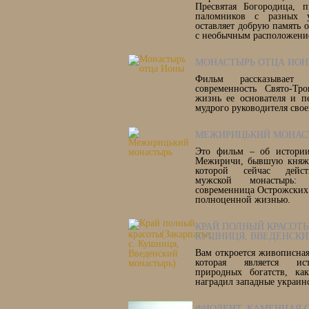
Пресвятая Богородица, 
паломников с разных 
оставляет добрую память 
с необычным расположени
МОНАСТЫРЬ ОТЦА ИО
Фильм рассказывае
современность Свято-Тр
жизнь ее основателя и п
мудрого руководителя свое
МЕЖИРИЦЬКИЙ МОНАС
Это фильм – об истории
Межиричи, бывшую княже
которой сейчас дейст
мужской монастырь: 
современница Острожских 
полноценной жизнью.
КРАЙ ПОЛНЫЙ КРАСОТЫ
КУШНИЦЯ, ВВЕДЕНСКИ
Вам откроется живописная
которая является ис
природных богатств, ка
наградил западные украин
ФИОЛЕНТ. КАМЕННАЯ