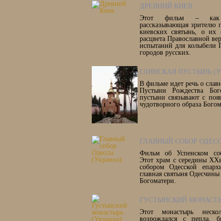
ДРЕВНИЙ КИЕВ
Этот фильм – как 
рассказывающая зрителю 
киевских святынь, о их 
расцвета Православной ве
испытаний для колыбели 
городов русских.
ГЛИНСКАЯ ПУСТЫНЬ (У
В фильме идет речь о сла
Пустыни Рождества Бог
пустыни связывают с поя
чудотворного образа Богом
ГЛАВНЫЙ СОБОР ОДЕСС
Фильм об Успенском соб
Этот храм с середины ХХ
собором Одесской епарх
главная святыня Одесчины
Богоматери.
ГУСТЫНСКИЙ МОНАСТЫ
Этот монастырь неск
возрождался с пепла, 