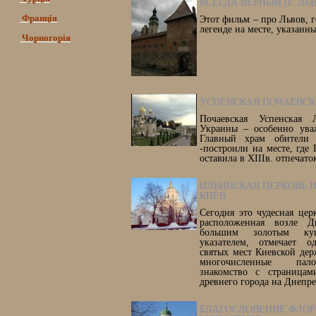
ВСЕГДА ВЕРНЫЙ (Г. ЛЬ
Франція
Этот фильм – про Львов, 
легенде на месте, указан
Чорногорія
УСПЕНСКАЯ ПОЧАЕВСК
Почаевская Успенская 
Украины – особенно уваж
Главный храм обители 
-построили на месте, где
оставила в XIIIв. отпечат
ИЛЬИНСКАЯ ЦЕРКОВЬ НА
КИЕВ
Сегодня это чудесная цер
расположенная возле Д
большим золотым ку
указателем, отмечает 
святых мест Киевской де
многочисленные пал
знакомство с страницам
древнего города на Днепре
БЛАГОСЛОВЕНИЕ ФЛОР