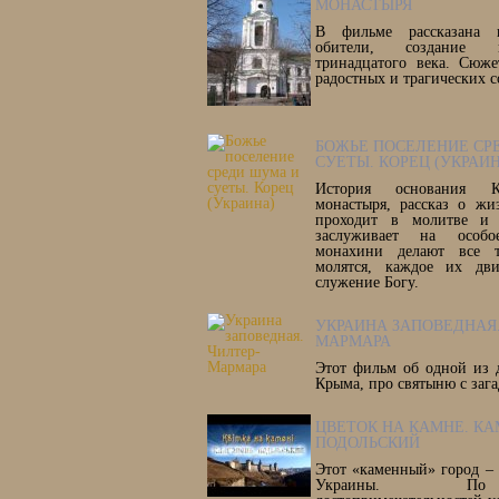
МОНАСТЫРЯ
В фильме рассказана и
обители, создание к
тринадцатого века. Сюже
радостных и трагических 
БОЖЬЕ ПОСЕЛЕНИЕ СР
СУЕТЫ. КОРЕЦ (УКРАИ
История основания К
монастыря, рассказ о жи
проходит в молитве и 
заслуживает на особ
монахини делают все т
молятся, каждое их дв
служение Богу.
УКРАИНА ЗАПОВЕДНАЯ.
МАРМАРА
Этот фильм об одной из 
Крыма, про святыню с заг
ЦВЕТОК НА КАМНЕ. КА
ПОДОЛЬСКИЙ
Этот «каменный» город –
Украины. По 