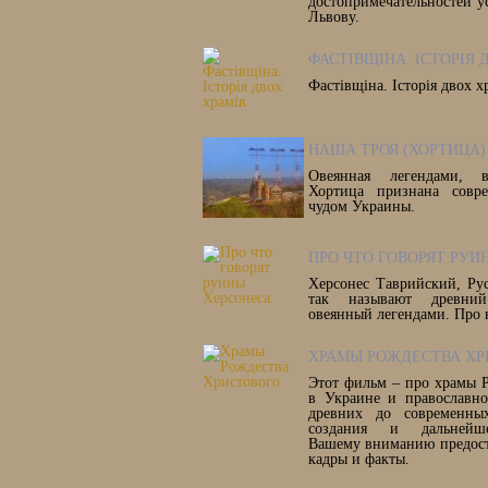
достопримечательностей у
Львову.
ФАСТІВЩІНА. ІСТОРІЯ 
Фастівщіна. Історія двох х
НАША ТРОЯ (ХОРТИЦА)
Овеянная легендами, в
Хортица признана совр
чудом Украины.
ПРО ЧТО ГОВОРЯТ РУИ
Херсонес Таврийский, Рус
так называют древни
овеянный легендами. Про 
ХРАМЫ РОЖДЕСТВА ХР
Этот фильм – про храмы 
в Украине и православно
древних до современны
создания и дальнейше
Вашему вниманию предост
кадры и факты.