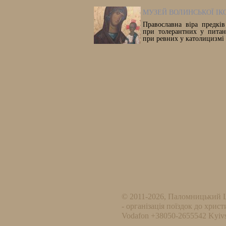
МУЗЕЙ ВОЛИНСЬКОЇ ІК
Православна віра предкі
при толерантних у питан
при ревних у католицизмі 
© 2011-2026, Паломницький 
- організація поїздок до христ
Vodafon +38050-2655542 Kyivs