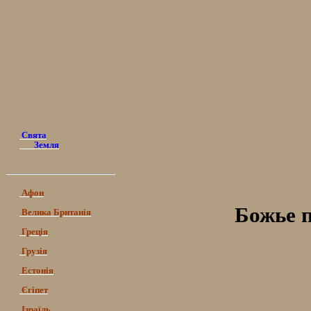
Свята
Земля
Афон
Божье п
Велика Британія
Греція
Грузія
Естонія
Єгіпет
Ізраїль