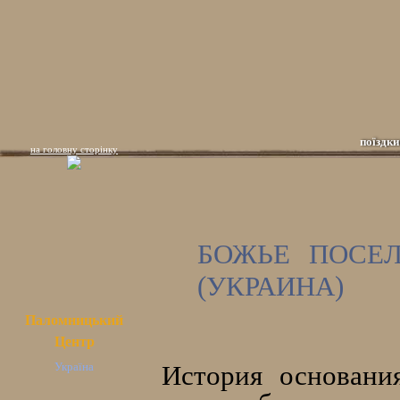
поїздки
на головну сторінку
БОЖЬЕ ПОСЕ
(УКРАИНА)
Паломницький
Центр
Україна
История основани