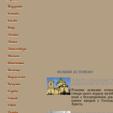
Йорданія
Іспанія
Італія
Кіпр
Латвія
Литва
Люксембург
Мальта
Німеччина
Польща
ФІЛЬМИ ЗА ТЕМОЮ
Португалія
ПОЧУТИ БАТЬКІВСЬКУ
(ЛЬВІВСЬКИЙ МУЗЕЙ РЕЛ
Румунія
Різними шляхами потра
Сербія
стенди цього відділу музей
вони є беззаперечним док
Синай
наших предків у Господа
Христа.
США
Турція