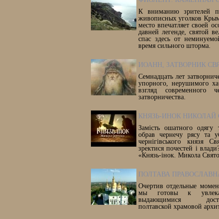
К вниманию зрителей пр
живописных уголков Крым
место впечатляет своей о
давней легенде, святой в
спас здесь от неминуемо
время сильного шторма.
ИОАНН, ЗАТВОРНИК СВ
Семнадцать лет затворнич
упорного, нерушимого ха
взгляд современного ч
затворничества.
КНЯЗЬ-ИНОК НИКОЛАЙ
Замість ошатного одягу 
обрав чернечу рясу та у
чернігівського князя Св
зректися почестей і влади?
«Князь-інок. Микола Свят
ПОЛТАВА ПРАВОСЛАВНА
Очертив отдельные момен
мы готовы к увлекат
выдающимися достопр
полтавской храмовой архи