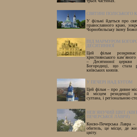
трьох частинах.
СВЯТИНІ ПОЛІСЬКОГО 
У фільмі йдеться про свя
православного краю, зок
Чорнобильську ікону Божої
ПІД МАРМУРОМ БОГОР
ДЕСЯТИННОЇ
Цей фільм розкриває
християнського кам’яного
– Десятинної церкви н
Богородиці, що стала 
київських князів.
У ПЕЧЕРІ НАД БУГОМ
Цей фільм – про дивне міс
й місцем резиденції на
султана, і регіональною с
НЕВ’ЯНУЧИЙ ЦВІТ (КВІ
ПЕЧЕРСЬКОЇ ЛАВРИ)
Києво-Печерська Лавра – 
обитель, це місце, де жи
цвіту.