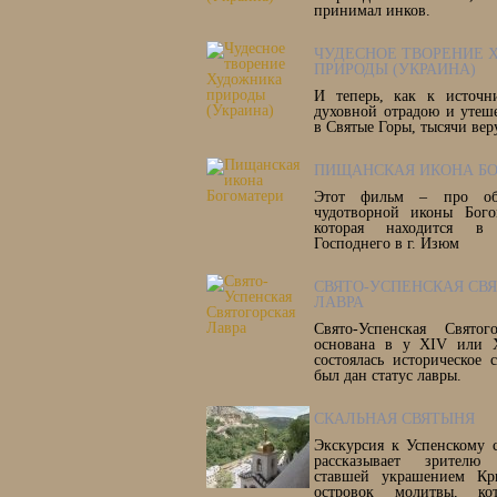
принимал инков.
ЧУДЕСНОЕ ТВОРЕНИЕ
ПРИРОДЫ (УКРАИНА)
И теперь, как к источн
духовной отрадою и утеш
в Святые Горы, тысячи вер
ПИЩАНСКАЯ ИКОНА Б
Этот фильм – про об
чудотворной иконы Бого
которая находится в
Господнего в г. Изюм
СВЯТО-УСПЕНСКАЯ СВ
ЛАВРА
Свято-Успенская Свято
основана в у XIV или 
состоялась историческое
был дан статус лавры.
СКАЛЬНАЯ СВЯТЫНЯ
Экскурсия к Успенскому 
рассказывает зрителю
ставшей украшением Кр
островок молитвы, кот