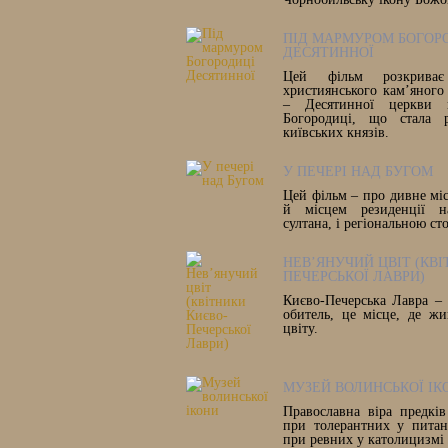
ПІД МАРМУРОМ БОГОР
ДЕСЯТИННОЇ
Цей фільм розкриває
християнського кам’яного
– Десятинної церкви н
Богородиці, що стала 
київських князів.
У ПЕЧЕРІ НАД БУГОМ
Цей фільм – про дивне міс
й місцем резиденції на
султана, і регіональною с
НЕВ’ЯНУЧИЙ ЦВІТ (КВІ
ПЕЧЕРСЬКОЇ ЛАВРИ)
Києво-Печерська Лавра – 
обитель, це місце, де жи
цвіту.
МУЗЕЙ ВОЛИНСЬКОЇ ІК
Православна віра предкі
при толерантних у питан
при ревних у католицизмі 