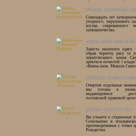
ИОАНН, ЗАТВОРНИК СВ
Семнадцать лет затворнич
упорного, нерушимого ха
взгляд современного ч
затворничества.
КНЯЗЬ-ИНОК НИКОЛАЙ
Замість ошатного одягу 
обрав чернечу рясу та у
чернігівського князя Св
зректися почестей і влади?
«Князь-інок. Микола Свят
ПОЛТАВА ПРАВОСЛАВНА
Очертив отдельные момен
мы готовы к увлекат
выдающимися достопр
полтавской храмовой архи
ФИЛЬМ «РОЖДЕСТВО»
Вы узнаете о старинных у
Сочельнике в итальянск
противоречивых с точки з
Рождества.