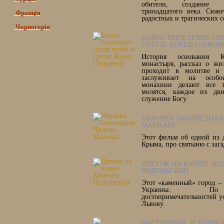
обители, создание к
тринадцатого века. Сюже
Франція
радостных и трагических 
Чорногорія
БОЖЬЕ ПОСЕЛЕНИЕ СР
СУЕТЫ. КОРЕЦ (УКРАИ
История основания К
монастыря, рассказ о жи
проходит в молитве и 
заслуживает на особ
монахини делают все т
молятся, каждое их дв
служение Богу.
УКРАИНА ЗАПОВЕДНАЯ.
МАРМАРА
Этот фильм об одной из 
Крыма, про святыню с заг
ЦВЕТОК НА КАМНЕ. КА
ПОДОЛЬСКИЙ
Этот «каменный» город –
Украины. По 
достопримечательностей у
Львову.
ФАСТІВЩІНА. ІСТОРІЯ 