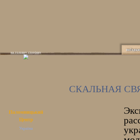
поїздки
на головну сторінку
СКАЛЬНАЯ СВ
Экс
Паломницький
рас
Центр
укр
Україна
мо