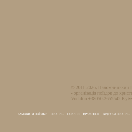
© 2011-2026, Паломницький 
- організація поїздок до христ
Vodafon +38050-2655542 Kyivs
ЗАМОВИТИ ПОЇЗДКУ
ПРО НАС
НОВИНИ
ВРАЖЕННЯ
ВІДГУКИ ПРО НАС