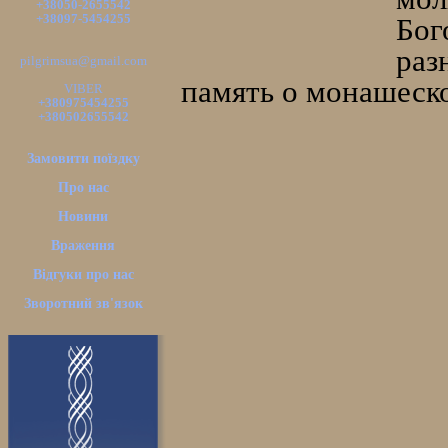
+38050-2655542
+38097-5454255
Бог
раз
pilgrimsua@gmail.com
память о монашеск
VIBER
+380975454255
+380502655542
Замовити поїздку
Про нас
Новини
Враження
Відгуки про нас
Зворотний зв'язок