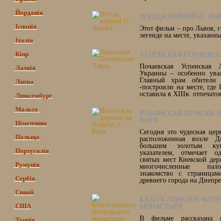
Йорданія
ВСЕГДА ВЕРНЫЙ (Г. ЛЬ
Іспанія
Этот фильм – про Львов, 
легенде на месте, указан
Італія
Кіпр
УСПЕНСКАЯ ПОЧАЕВСК
Почаевская Успенская 
Латвія
Украины – особенно уваж
Главный храм обители 
Литва
-построили на месте, где
оставила в XIIIв. отпечат
Люксембург
Мальта
ИЛЬИНСКАЯ ЦЕРКОВЬ НА
КИЕВ
Німеччина
Сегодня это чудесная цер
Польща
расположенная возле Д
большим золотым ку
Португалія
указателем, отмечает 
святых мест Киевской де
Румунія
многочисленные пал
знакомство с страницам
Сербія
древнего города на Днепре
Синай
БЛАГОСЛОВЕНИЕ ФЛОР
США
МОНАСТЫРЯ
В фильме рассказана и
Турція