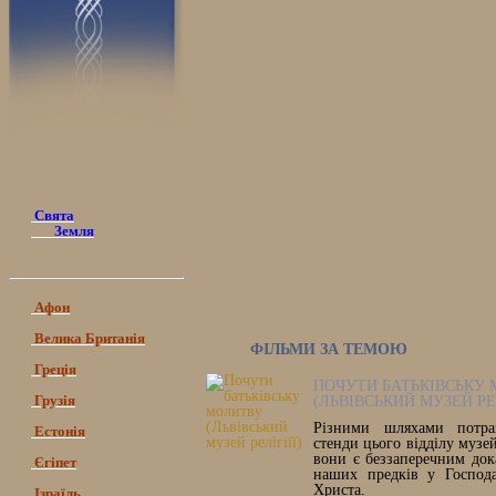
Свята
Земля
Афон
Велика Британія
ФІЛЬМИ ЗА ТЕМОЮ
Греція
ПОЧУТИ БАТЬКІВСЬКУ
Грузія
(ЛЬВІВСЬКИЙ МУЗЕЙ РЕЛ
Різними шляхами потра
Естонія
стенди цього відділу музей
вони є беззаперечним док
Єгіпет
наших предків у Господа
Христа.
Ізраїль