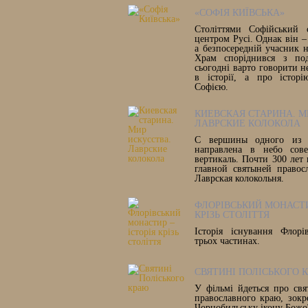
«СОФІЯ КИЇВСЬКА»
Століттями Софійський 
центром Русі. Однак він –
а безпосередній учасник 
Храм споріднився з под
сьогодні варто говорити 
в історії, а про історі
Софією.
КИЕВСКАЯ СТАРИНА. М
ЛАВРСКИЕ КОЛОКОЛА
С вершины одного из 
направлена в небо сове
вертикаль. Почти 300 лет 
главной святыней правос
Лаврская колокольня.
ФЛОРІВСЬКИЙ МОНАСТИ
КРІЗЬ СТОЛІТТЯ
Історія існування Флорі
трьох частинах.
СВЯТИНІ ПОЛІСЬКОГО 
У фільмі йдеться про свя
православного краю, зок
Чорнобильську ікону Божої