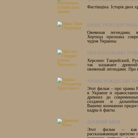
Фастівщіна. Історія двох х
НАША ТРОЯ (ХОРТИЦА)
Овеянная легендами, в
Хортица признана совр
чудом Украины.
ПРО ЧТО ГОВОРЯТ РУИ
Херсонес Таврийский, Рус
так называют древни
овеянный легендами. Про 
ХРАМЫ РОЖДЕСТВА ХР
Этот фильм – про храмы 
в Украине и православно
древних до современны
создания и дальнейше
Вашему вниманию предост
кадры и факты.
ДРЕВНИЙ КИЕВ
Этот фильм – как 
рассказывающая зрителю 