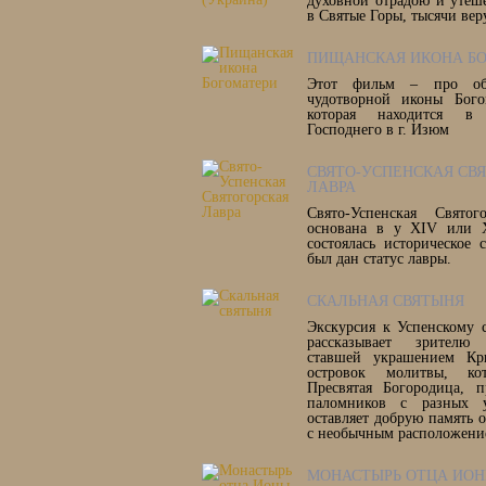
духовной отрадою и утеш
в Святые Горы, тысячи вер
ПИЩАНСКАЯ ИКОНА Б
Этот фильм – про об
чудотворной иконы Бого
которая находится в
Господнего в г. Изюм
СВЯТО-УСПЕНСКАЯ СВ
ЛАВРА
Свято-Успенская Свято
основана в у XIV или 
состоялась историческое
был дан статус лавры.
СКАЛЬНАЯ СВЯТЫНЯ
Экскурсия к Успенскому 
рассказывает зрителю
ставшей украшением Кр
островок молитвы, кот
Пресвятая Богородица, 
паломников с разных 
оставляет добрую память 
с необычным расположени
МОНАСТЫРЬ ОТЦА ИО