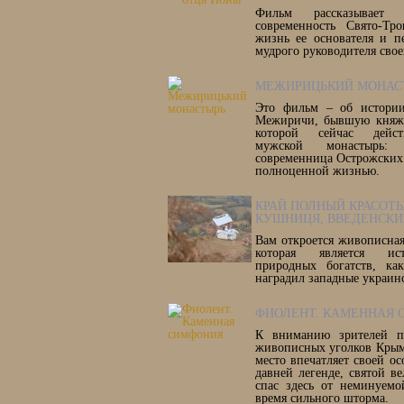
Фильм рассказывае
современность Свято-Тр
жизнь ее основателя и п
мудрого руководителя свое
МЕЖИРИЦЬКИЙ МОНАС
Это фильм – об истории
Межиричи, бывшую княже
которой сейчас дейст
мужской монастырь: 
современница Острожских 
полноценной жизнью.
КРАЙ ПОЛНЫЙ КРАСОТЫ
КУШНИЦЯ, ВВЕДЕНСКИ
Вам откроется живописная
которая является ис
природных богатств, ка
наградил западные украин
ФИОЛЕНТ. КАМЕННАЯ
К вниманию зрителей пр
живописных уголков Крым
место впечатляет своей о
давней легенде, святой в
спас здесь от неминуемо
время сильного шторма.