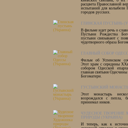
киевских святынь, о их 
расцвета Православной ве
испытаний для колыбели 
городов русских.
ГЛИНСКАЯ ПУСТЫНЬ (У
В фильме идет речь о сла
Пустыни Рождества Бог
пустыни связывают с поя
чудотворного образа Богом
ГЛАВНЫЙ СОБОР ОДЕСС
Фильм об Успенском соб
Этот храм с середины ХХ
собором Одесской епарх
главная святыня Одесчины
Богоматери.
ГУСТЫНСКИЙ МОНАСТЫ
Этот монастырь неск
возрождался с пепла, 
принимал инков.
ЧУДЕСНОЕ ТВОРЕНИЕ
ПРИРОДЫ (УКРАИНА)
И теперь, как к источн