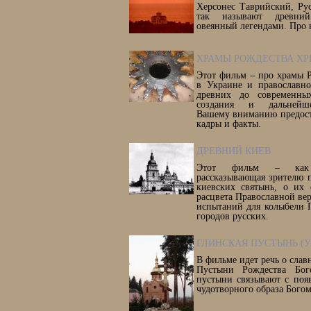
Херсонес Таврийский, Рус
так называют древни
овеянный легендами. Про 
ХРАМЫ РОЖДЕСТВА ХР
Этот фильм – про храмы 
в Украине и православно
древних до современны
создания и дальнейше
Вашему вниманию предост
кадры и факты.
ДРЕВНИЙ КИЕВ
Этот фильм – как 
рассказывающая зрителю 
киевских святынь, о их 
расцвета Православной ве
испытаний для колыбели 
городов русских.
ГЛИНСКАЯ ПУСТЫНЬ (У
В фильме идет речь о сла
Пустыни Рождества Бог
пустыни связывают с поя
чудотворного образа Богом