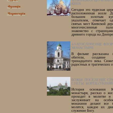
ИЛЬИНСКАЯ ЦЕРКОВЬ НА
КИЕВ
Франція
Сегодня это чудесная цер
расположенная возле Д
Чорногорія
большим золотым ку
указателем, отмечает 
святых мест Киевской де
многочисленные пал
знакомство с страницам
древнего города на Днепре
БЛАГОСЛОВЕНИЕ ФЛОР
МОНАСТЫРЯ
В фильме рассказана и
обители, создание к
тринадцатого века. Сюже
радостных и трагических 
БОЖЬЕ ПОСЕЛЕНИЕ СР
СУЕТЫ. КОРЕЦ (УКРАИ
История основания К
монастыря, рассказ о жи
проходит в молитве и 
заслуживает на особ
монахини делают все т
молятся, каждое их дв
служение Богу.