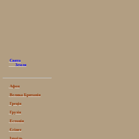
Свята
Земля
Афон
Велика Британія
Греція
Грузія
Естонія
Єгіпет
Ізраїль