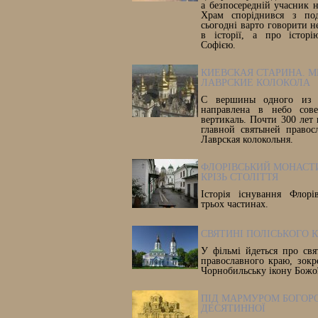
а безпосередній учасник 
Храм споріднився з под
сьогодні варто говорити 
в історії, а про історі
Софією.
КИЕВСКАЯ СТАРИНА. М
ЛАВРСКИЕ КОЛОКОЛА
С вершины одного из 
направлена в небо сове
вертикаль. Почти 300 лет 
главной святыней правос
Лаврская колокольня.
ФЛОРІВСЬКИЙ МОНАСТИ
КРІЗЬ СТОЛІТТЯ
Історія існування Флорі
трьох частинах.
СВЯТИНІ ПОЛІСЬКОГО 
У фільмі йдеться про свя
православного краю, зок
Чорнобильську ікону Божої
ПІД МАРМУРОМ БОГОР
ДЕСЯТИННОЇ