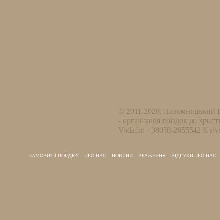
© 2011-2026, Паломницький 
- організація поїздок до христ
Vodafon +38050-2655542 Kyivs
ЗАМОВИТИ ПОЇЗДКУ
ПРО НАС
НОВИНИ
ВРАЖЕННЯ
ВІДГУКИ ПРО НАС