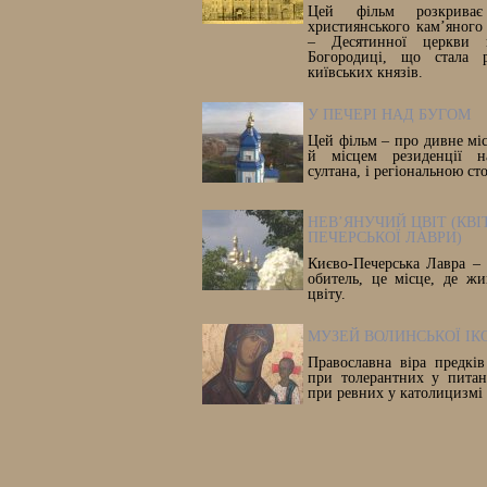
Цей фільм розкриває
християнського кам’яного
– Десятинної церкви н
Богородиці, що стала 
київських князів.
У ПЕЧЕРІ НАД БУГОМ
Цей фільм – про дивне міс
й місцем резиденції на
султана, і регіональною с
НЕВ’ЯНУЧИЙ ЦВІТ (КВІ
ПЕЧЕРСЬКОЇ ЛАВРИ)
Києво-Печерська Лавра – 
обитель, це місце, де жи
цвіту.
МУЗЕЙ ВОЛИНСЬКОЇ ІК
Православна віра предкі
при толерантних у питан
при ревних у католицизмі 