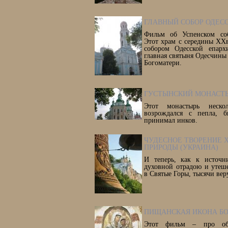
ГЛАВНЫЙ СОБОР ОДЕСС
Фильм об Успенском соб
Этот храм с середины ХХ
собором Одесской епарх
главная святыня Одесчины
Богоматери.
ГУСТЫНСКИЙ МОНАСТЫ
Этот монастырь неск
возрождался с пепла, 
принимал инков.
ЧУДЕСНОЕ ТВОРЕНИЕ
ПРИРОДЫ (УКРАИНА)
И теперь, как к источн
духовной отрадою и утеш
в Святые Горы, тысячи вер
ПИЩАНСКАЯ ИКОНА Б
Этот фильм – про об