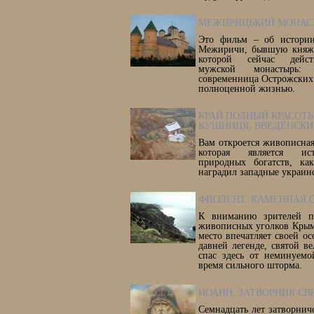
МЕЖИРИЦЬКИЙ МОНАС
Это фильм – об истории
Межиричи, бывшую княже
которой сейчас дейст
мужской монастырь: 
современница Острожских 
полноценной жизнью.
КРАЙ ПОЛНЫЙ КРАСОТЫ
КУШНИЦЯ, ВВЕДЕНСКИ
Вам откроется живописная
которая является ис
природных богатств, ка
наградил западные украин
ФИОЛЕНТ. КАМЕННАЯ
К вниманию зрителей пр
живописных уголков Крым
место впечатляет своей о
давней легенде, святой в
спас здесь от неминуемо
время сильного шторма.
ИОАНН, ЗАТВОРНИК СВ
Семнадцать лет затворнич