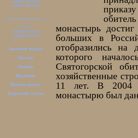
+38050-2655542
+38097-5454255
приказ
обител
pilgrimsua@gmail.com
монастырь достиг
VIBER
+380975454255
больших в Россий
+380502655542
отобразились на 
Замовити поїздку
которого начало
Про нас
Святогорской оби
Новини
хозяйственные стр
Враження
11 лет. В 2004 
Відгуки про нас
монастырю был дан
Зворотний зв'язок