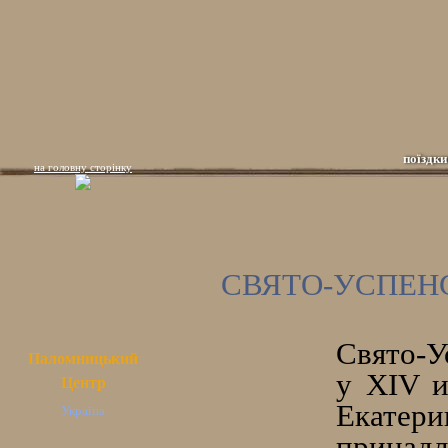
поїздки
на головну сторінку
СВЯТО-УСПЕН
Свято-У
Паломницький
у XIV и
Центр
Екатер
Україна
принадл