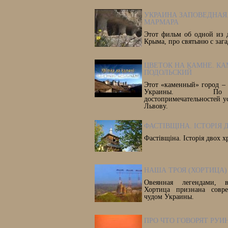
УКРАИНА ЗАПОВЕДНАЯ.
МАРМАРА
Этот фильм об одной из 
Крыма, про святыню с заг
ЦВЕТОК НА КАМНЕ. КА
ПОДОЛЬСКИЙ
Этот «каменный» город –
Украины. По 
достопримечательностей у
Львову.
ФАСТІВЩІНА. ІСТОРІЯ 
Фастівщіна. Історія двох х
НАША ТРОЯ (ХОРТИЦА)
Овеянная легендами, в
Хортица признана совр
чудом Украины.
ПРО ЧТО ГОВОРЯТ РУИ