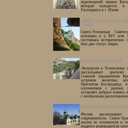
чудотворной иконы Бого
которая находится в
Господнего в г. Изюм
СВЯТО-УСПЕНСКАЯ СВ
ЛАВРА
Свято-Успенская Свято
основана в у XIV или 
состоялась историческое
был дан статус лавры.
СКАЛЬНАЯ СВЯТЫНЯ
Экскурсия к Успенскому 
рассказывает зрителю
ставшей украшением Кр
островок молитвы, кот
Пресвятая Богородица, 
паломников с разных 
оставляет добрую память 
с необычным расположени
МОНАСТЫРЬ ОТЦА ИО
Фильм рассказывае
современность Свято-Тр
жизнь ее основателя и п
мудрого руководителя свое