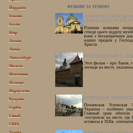
ФІЛЬМИ ЗА ТЕМОЮ
Йорданія
Іспанія
ПОЧУТИ БАТЬКІВСЬКУ
(ЛЬВІВСЬКИЙ МУЗЕЙ РЕЛ
Італія
Різними шляхами потра
стенди цього відділу музей
Кіпр
вони є беззаперечним док
наших предків у Господа
Латвія
Христа.
Литва
ВСЕГДА ВЕРНЫЙ (Г. ЛЬ
Люксембург
Этот фильм – про Львов, 
Мальта
легенде на месте, указан
Німеччина
Польща
Португалія
УСПЕНСКАЯ ПОЧАЕВСК
Румунія
Почаевская Успенская 
Сербія
Украины – особенно уваж
Главный храм обители 
Синай
-построили на месте, где
оставила в XIIIв. отпечат
США
Турція