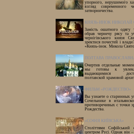
упорного, нерушимого ха
взгляд современного ч
затворничества.
КНЯЗЬ-ИНОК НИКОЛАЙ
Замість ошатного одягу 
обрав чернечу рясу та у
чернігівського князя Св
зректися почестей і влади?
«Князь-інок. Микола Свят
ПОЛТАВА ПРАВОСЛАВНА
Очертив отдельные момен
мы готовы к увлекат
выдающимися достопр
полтавской храмовой архи
ФИЛЬМ «РОЖДЕСТВО»
Вы узнаете о старинных у
Сочельнике в итальянск
противоречивых с точки з
Рождества.
«СОФІЯ КИЇВСЬКА»
Століттями Софійський 
центром Русі. Однак він –